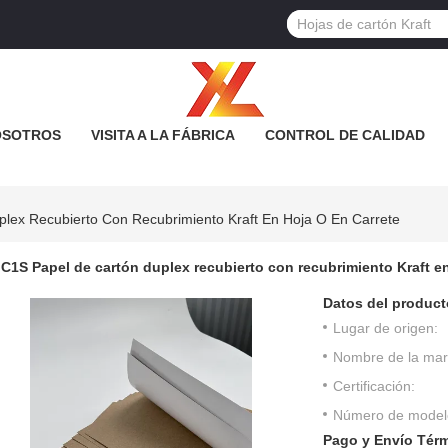
OSOTROS
VISITA A LA FÁBRICA
CONTROL DE CALIDAD
lex Recubierto Con Recubrimiento Kraft En Hoja O En Carrete
C1S Papel de cartón duplex recubierto con recubrimiento Kraft en
Datos del product
Lugar de origen:
Nombre de la mar
Certificación:
Número de model
Pago y Envío Tér