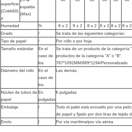
superficie
espalda
(Cobb60)
(Max)
≤
Humedad
%
8 ± 2
8 ± 2
8 ± 2
8 ± 2
8 ± 2
8 ± 2
Grado
/
Se trata de las siguientes categorías:
Tipo de papel
/
Por rollo o por hoja
Tamaño estándar
En el
Se trata de un producto de la categoría "
caso de
productos de la categoría "A" o "B".
los
787*1092MM/889*1194/Personalizado
Diámetro del rollo
En el
Las demás:
caso de
los
Núcleo de tubos de
En
6 pulgadas
papel
pulgadas
Embalaje
/
Todo el palet está envuelto por una pel
de papel y fijado por dos tiras de tejido 
Envío
/
Por vía marítima/por vía aérea