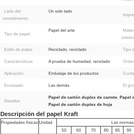
Lado del
Un solo lado
Impre
revestimiento:
Papel del arte
Mater
Tipo de papel:
celulo
Estilo de pulpa:
Reciclado, reciclado
Tipo 
Características:
A prueba de humedad, reciclado
Orden
Aplicación:
Embalaje de los productos
Cuota
Envasado:
Las demás
El gro
Papel de cartón duplex de carrete
,
Papel 
Resaltar:
Papel de cartón duplex de hoja
Descripción del papel Kraft
Propiedades físicas
Unidad
Las normas
50
60
70
80
85
90