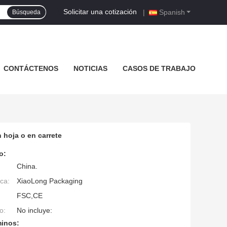
Solicitar una cotización
|
Spanish
Búsqueda
CONTÁCTENOS
NOTICIAS
CASOS DE TRABAJO
 hoja o en carrete
o:
China.
ca:
XiaoLong Packaging
FSC,CE
o:
No incluye:
minos: