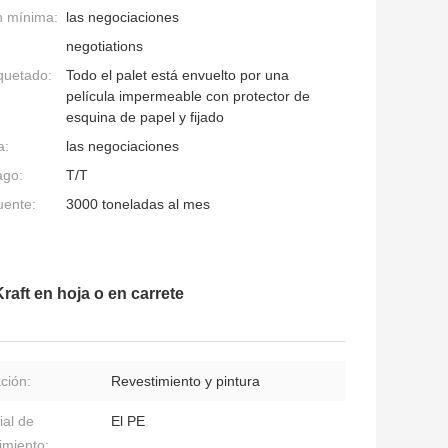
n mínima:
las negociaciones
negotiations
quetado:
Todo el palet está envuelto por una
película impermeable con protector de
esquina de papel y fijado
a:
las negociaciones
ago:
T/T
uente:
3000 toneladas al mes
aft en hoja o en carrete
ación:
Revestimiento y pintura
ial de
El PE
imiento: