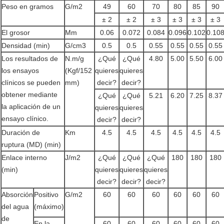
Peso en gramos
G/m2
49
60
70
80
85
90
± 2
± 2
± 3
± 3
± 3
± 3
El grosor
Mm
0.06
0.072
0.084
0.096
0.102
0.10
Densidad (min)
G/cm3
0.5
0.5
0.55
0.55
0.55
0.55
Los resultados de
N.m/g
¿Qué
¿Qué
4.80
5.00
5.50
6.00
los ensayos
(Kgf/152
quieres
quieres
clínicos se pueden
mm)
decir?
decir?
obtener mediante
¿Qué
¿Qué
5.21
6.20
7.25
8.37
la aplicación de un
quieres
quieres
ensayo clínico.
decir?
decir?
Duración de
Km
4.5
4.5
4.5
4.5
4.5
4.5
ruptura (MD) (min)
Enlace interno
J/m2
¿Qué
¿Qué
¿Qué
180
180
180
(min)
quieres
quieres
quieres
decir?
decir?
decir?
Absorción
Positivo
G/m2
60
60
60
60
60
60
del agua
(máximo)
de
En la
60
60
60
60
60
60