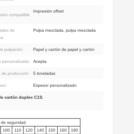
Impresión offset
sión compatible:
iales de
Pulpa mezclada, pulpa mezclada
sa:
de pulpación:
Papel y cartón de papel y cartón
 personalizada:
Acepta.
 de producción:
5 toneladas
sor:
Espesor personalizado
de cartón duplex C1S
,
 de seguridad
100
110
120
140
150
160
180