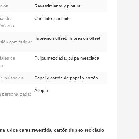
ación:
Revestimiento y pintura
ial de
Caolínito, caolínito
imiento:
Impresión offset, Impresión offset
sión compatible:
iales de
Pulpa mezclada, pulpa mezclada
sa:
de pulpación:
Papel y cartón de papel y cartón
Acepta.
 personalizada:
ina a dos caras revestida
,
cartón duplex reciclado