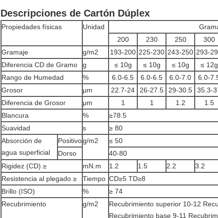
Descripciones de Cartón Dúplex
Propiedades físicas
Unidad
Gram
200
230
250
300
Gramaje
g/m2
193-200
225-230
243-250
293-2
Diferencia CD de Gramo
g
≤ 10g
≤ 10g
≤ 10g
≤ 12g
Rango de Humedad
%
6.0-6.5
6.0-6.5
6.0-7.0
6.0-7.
Grosor
μm
22.7-24
26-27.5
29-30.5
35.3-3
Diferencia de Grosor
μm
1
1
1.2
1.5
Blancura
%
≥78.5
Suavidad
s
≥ 80
Absorción de
Positivo
g/m2
≤ 50
agua superficial
Dorso
40-80
Rigidez (CD) ≥
mN.m
1.2
1.5
2.2
3.2
Resistencia al plegado ≥
Tiempo
CD≥5 TD≥8
Brillo (ISO)
%
≥ 74
Recubrimiento
g/m2
Recubrimiento superior 10-12 Rec
Recubrimiento base 9-11 Recubrimi