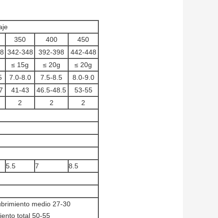
aje
350
400
450
98
342-348
392-398
442-448
≤ 15g
≤ 20g
≤ 20g
5
7.0-8.0
7.5-8.5
8.0-9.0
7
41-43
46.5-48.5
53-55
2
2
2
5.5
7
8.5
ubrimiento medio 27-30
ento total 50-55