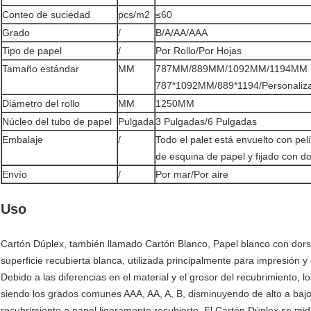
Conteo de suciedad
pcs/m2
≤60
Grado
/
B/A/AA/AAA
Tipo de papel
/
Por Rollo/Por Hojas
Tamaño estándar
MM
787MM/889MM/1092MM/1194MM Ro
787*1092MM/889*1194/Personaliz
Diámetro del rollo
MM
1250MM
Núcleo del tubo de papel
Pulgada
3 Pulgadas/6 Pulgadas
Embalaje
/
Todo el palet está envuelto con pe
de esquina de papel y fijado con do
Envío
/
Por mar/Por aire
Uso
Cartón Dúplex, también llamado Cartón Blanco, Papel blanco con dorso g
superficie recubierta blanca, utilizada principalmente para impresión y
Debido a las diferencias en el material y el grosor del recubrimiento, 
siendo los grados comunes AAA, AA, A, B, disminuyendo de alto a bajo
recubrimiento o papel ligeramente recubierto. El Cartón Dúplex se mid