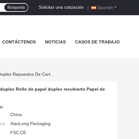
Solicitar una cotización
|
Spanish
Búsqueda
CONTÁCTENOS
NOTICIAS
CASOS DE TRABAJO
Repuestos De Papel De Cartón Gris Materia Prima Papel De Cartón Duplex Rollo De Papel Duplex Recubierto Papel De Cartón Duplex Repuestos De Cartón Gris
 duplex Rollo de papel duplex recubierto Papel de
o:
China.
ca:
XiaoLong Packaging
FSC,CE