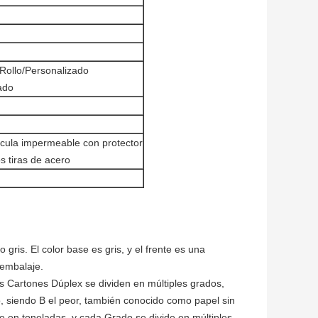
llo/Personalizado
ado
lícula impermeable con protector
s tiras de acero
ris. El color base es gris, y el frente es una
 embalaje.
los Cartones Dúplex se dividen en múltiples grados,
, siendo B el peor, también conocido como papel sin
e en toneladas, y cada Grado se divide en múltiples