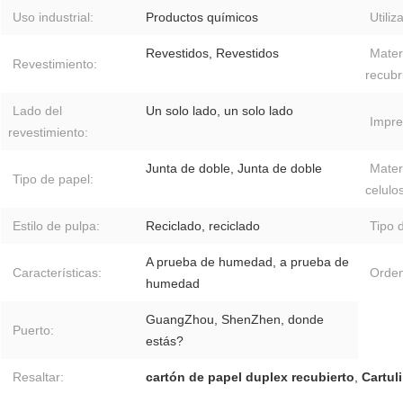
Uso industrial:
Productos químicos
Utiliz
Revestidos, Revestidos
Mater
Revestimiento:
recubr
Lado del
Un solo lado, un solo lado
Impre
revestimiento:
Junta de doble, Junta de doble
Mater
Tipo de papel:
celulo
Estilo de pulpa:
Reciclado, reciclado
Tipo 
A prueba de humedad, a prueba de
Características:
Orden
humedad
GuangZhou, ShenZhen, donde
Puerto:
estás?
Resaltar:
cartón de papel duplex recubierto
,
Cartul