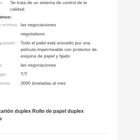
o:
Se trata de un sistema de control de la
calidad.
minos:
n mínima:
las negociaciones
negotiations
quetado:
Todo el palet está envuelto por una
película impermeable con protector de
esquina de papel y fijado
a:
las negociaciones
ago:
T/T
uente:
3000 toneladas al mes
cartón duplex Rollo de papel duplex
s