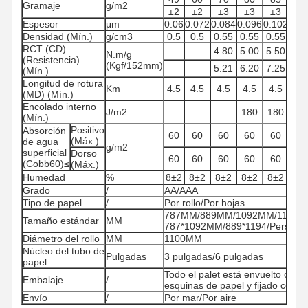
Gramaje
g/m2
±2
±2
±3
±3
±3
±3
Espesor
μm
0.06
0.072
0.084
0.096
0.102
0.1
Densidad (Mín.)
g/cm3
0.5
0.5
0.55
0.55
0.55
0.5
RCT (CD)
—
—
4.80
5.00
5.50
6.0
N.m/g
(Resistencia)
(Kgf/152mm)
—
—
5.21
6.20
7.25
8.3
(Mín.)
Longitud de rotura
Km
4.5
4.5
4.5
4.5
4.5
4.
(MD) (Mín.)
Encolado interno
J/m2
—
—
—
180
180
18
(Mín.)
Positivo
Absorción
60
60
60
60
60
60
(Máx.)
de agua
g/m2
superficial
Dorso
60
60
60
60
60
60
(Cobb60)≤
(Máx.)
Humedad
%
8±2
8±2
8±2
8±2
8±2
8±
Grado
/
AA/AAA
Tipo de papel
/
Por rollo/Por hojas
787MM/889MM/1092MM/1194MM 
Tamaño estándar
MM
787*1092MM/889*1194/Personal
Diámetro del rollo
MM
1100MM
Núcleo del tubo de
Pulgadas
3 pulgadas/6 pulgadas
papel
Hogar
Productos
Los Videos
Sobre
Todo el palet está envuelto con 
Nosotros
Embalaje
/
esquinas de papel y fijado con do
Envío
/
Por mar/Por aire