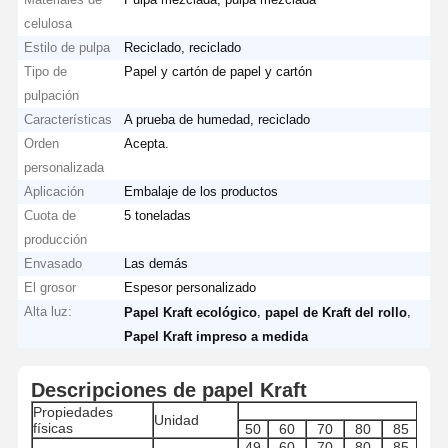
celulosa
Estilo de pulpa
Reciclado, reciclado
Tipo de
Papel y cartón de papel y cartón
pulpación
Características
A prueba de humedad, reciclado
Orden
Acepta.
personalizada
Aplicación
Embalaje de los productos
Cuota de
5 toneladas
producción
Envasado
Las demás
El grosor
Espesor personalizado
Alta luz:
,
,
Papel Kraft ecológico
papel de Kraft del rollo
Papel Kraft impreso a medida
Descripciones de papel Kraft
Propiedades
Unidad
físicas
50
60
70
80
85
90
49
60
70
80
85
90