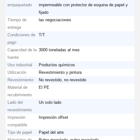
empaquetado
impermeable con protector de esquina de papel y
fijado
Tiempo de
las negociaciones
entrega
Condiciones de
T/T
pago
Capacidad de la
3000 toneladas al mes
fuente
Uso industrial
Productos químicos
Utilización
Revestimiento y pintura
Revestimiento
No revestido, no revestido
Material de
El PE
recubrimiento
Lado del
Un solo lado
revestimiento
Impresión
Impresión offset
compatible
Tipo de papel
Papel del arte
Materiales de
Pulpa mezclada, pulpa mezclada