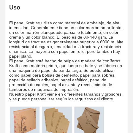
Uso
Visita A La
Control De
Contáctenos
Noticias
El papel Kraft se utiliza como material de embalaje, de alta
Fábrica
Calidad
intensidad. Generalmente tiene un color marrón amarillento,
un color marrón blanqueado parcial o totalmente, un color
crema y un color blanco. El peso es de 80-440 gsm. La
longitud de fractura es generalmente superior a 6000 m. Alta
resistencia al desgarro, tenacidad a la fractura y resistencia
dinámica. La mayoría son papel en rollo, pero también hay
papel plano.
El papel Kraft está hecho de pulpa de madera de coníferas
Casos De
El Blog
Kraft como materia prima, que luego se bate y se fabrica en
Trabajo
una máquina de papel de banda larga. Se puede utilizar
como papel para bolsas de cemento, papel para sobres,
papel de sellado adhesivo, papel asfáltico, papel de
cartulina gris
protección de cables, papel aislante y revestimiento de
tambores de máquinas de impresión.
Nuestro papel Kraft viene en diferentes tamaños y grosores,
Tablero a dos caras
y se puede personalizar según los requisitos del cliente.
Papel compensado
Papel de tablero de marfil
Papel brillante