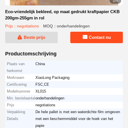
2/4
Eco-vriendelijk bekleed, op maat gedrukt kraftpapier CKB
200gm-255gm in rol
Prijs：negotiations
MOQ：onderhandelingen
Beste prijs
Contact nu
Productomschrijving
Plaats van
China
herkomst
Merknaam
XiaoLong Packaging
Certificering
FSC,CE
Modelnummer
XL015
Min. bestelaantal
onderhandelingen
Prijs
negotiations
Verpakking
De hele pallet is met een waterdichte film omgeven
Details
met een beschermmiddel voor de hoek van het
papie