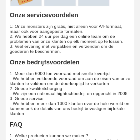
Kleurpapier
Onze servicevoordelen
Kraftpapier
1: Onze monsters zijn gratis, niet alleen voor A4-formaat,
maar ook voor aangepaste formaten.
Geaffineerd karton
2: We hebben 24 uur per dag een online team om de
problemen van onze klanten op elk moment op te lossen.
3: Veel ervaring met verpakken en verzenden om de
Krantenpapierdocument
goederen te beschermen.
stenen papier
Onze bedrijfsvoordelen
Kopieerpapier
1: Meer dan 6000 ton voorraad met snelle levertijd.
--We hebben voldoende voorraad om aan de eisen van onze
klanten te voldoen om de doorlooptijd te verkorten.
document vakjes
2: Goede kwaliteitsborging.
--We zijn een nationaal hightechbedrijf en opgericht in 2008.
3: Goede service.
Papierdraad spoel
--We hebben meer dan 1300 klanten over de hele wereld en
kunnen ook de details van ons bedrijf bevestigen bij lokale
Document Hanger
klanten.
FAQ
Taartbord
1: Welke producten kunnen we maken?