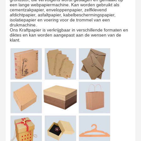
een lange webpapiermachine. Kan worden gebruikt als
cementzakpapier, enveloppenpapier, zelfklevend
afdichtpapier, asfaltpapier, kabelbeschermingspapier,
Rondleiding
Kwaliteitscont
Neem
Nieuws
isolatiepapier en voering voor de trommel van een
Door De
Role
Contact Met
drukmachine.
Fabriek
Ons Op
Ons Kraftpapier is verkrijgbaar in verschillende formaten en
diktes en kan worden aangepast aan de wensen van de
klant.
Gevallen
Bloggen
Grijs karton
Duplexraad
Compensatiedocument
Het Document van de ivoorraad
Glanzend document