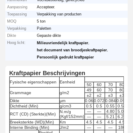
Aanpassing
Accepteer.
Toepassing
Verpakking van producten
MOQ
5 ton
Verpakking
Paletten
Dikte
Gepaste dikte
Hoog licht:
,
Milieuvriendelijk kraftpapier
,
het document van broodjeskraftpapier
Persoonlijk gedrukt kraftpapier
Kraftpapier Beschrijvingen
Fysische eigenschappen
Eenheid
50
60
70
80
8
49
60
70
80
8
Grammage
g/m2
±2
±2
±3
±3
±
Dikte
μm
0.06
0.072
0.084
0.096
0.
Dichtheid (Min)
g/cm3
0.5
0.5
0.55
0.55
0.
—
—
4.80
5.00
5.
N.m/g
RCT (CD) (Sterkte)(Min)
(Kgf/152mm)
—
—
5.21
6.20
7.
Breeksterkte (MD)(Min)
Km
4.5
4.5
4.5
4.5
4
Interne Binding (Min)
J/m2
—
—
—
180
1
Positief