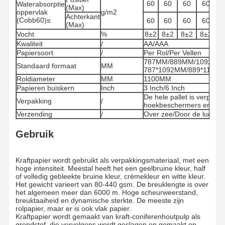
60
60
60
60
6
Waterabsorptie
(Max)
oppervlak
g/m2
Achterkant
(Cobb60)≤
60
60
60
60
6
(Max)
Vocht
%
8±2
8±2
8±2
8±2
8
Kwaliteit
/
AA/AAA
Papiersoort
/
Per Rol/Per Vellen
787MM/889MM/1092MM/1
Standaard formaat
MM
787*1092MM/889*1194/A
Roldiameter
MM
1100MM
Papieren buiskern
Inch
3 Inch/6 Inch
De hele pallet is verpakt
Verpakking
/
hoekbeschermers en vastg
Verzending
/
Over zee/Door de lucht
Gebruik
Kraftpapier wordt gebruikt als verpakkingsmateriaal, met een
hoge intensiteit. Meestal heeft het een geelbruine kleur, half
of volledig gebleekte bruine kleur, crèmekleur en witte kleur.
Het gewicht varieert van 80-440 gsm. De breuklengte is over
het algemeen meer dan 6000 m. Hoge scheurweerstand,
Thuis
Producten
Video's
Over Ons
breuktaaiheid en dynamische sterkte. De meeste zijn
rolpapier, maar er is ook vlak papier.
Kraftpapier wordt gemaakt van kraft-coniferenhoutpulp als
grondstof, die vervolgens wordt geslagen en gemaakt op