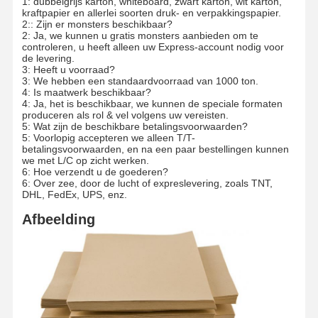
1: dubbelgrijs karton, whiteboard, zwart karton, wit karton,
kraftpapier en allerlei soorten druk- en verpakkingspapier.
2:: Zijn er monsters beschikbaar?
2: Ja, we kunnen u gratis monsters aanbieden om te
controleren, u heeft alleen uw Express-account nodig voor
de levering.
3: Heeft u voorraad?
3: We hebben een standaardvoorraad van 1000 ton.
4: Is maatwerk beschikbaar?
4: Ja, het is beschikbaar, we kunnen de speciale formaten
produceren als rol & vel volgens uw vereisten.
5: Wat zijn de beschikbare betalingsvoorwaarden?
5: Voorlopig accepteren we alleen T/T-
betalingsvoorwaarden, en na een paar bestellingen kunnen
we met L/C op zicht werken.
6: Hoe verzendt u de goederen?
6: Over zee, door de lucht of expreslevering, zoals TNT,
DHL, FedEx, UPS, enz.
Afbeelding