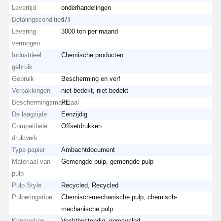
Levertijd
onderhandelingen
Betalingscondities
T/T
Levering
3000 ton per maand
vermogen
Industrieel
Chemische producten
gebruik
Gebruik
Bescherming en verf
Verpakkingen
niet bedekt, niet bedekt
Beschermingsmateriaal
PE
De laagzijde
Eenzijdig
Compatibele
Offsetdrukken
drukwerk
Type papier
Ambachtdocument
Materiaal van
Gemengde pulp, gemengde pulp
pulp
Pulp Style
Recycled, Recycled
Pulperingstipe
Chemisch-mechanische pulp, chemisch-
mechanische pulp
Kenmerken
Vochtbestendig, gerecycled