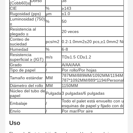
Dorso
38
(Cobb60)≤
CIE
%
≥143
Rugosidad (pps)
μm
≤1.0
Luminosidad (750)
%
50
≥
Resistencia al
20 veces
plegado ≥
Conteo de
pcs/m2
0.2-1.0mm2≤20 pcs,≥1.0mm2 Ningu
suciedad
Humedad
%
6-8
Resistencia
m/s
TD≥1.5 CD≥1.2
superficial ≥ (IGT)
Grado
/
A/AA/AAA
Tipo de papel
/
Por rollo/Por hojas
787MM/889MM/1092MM/1194MM Roll
Tamaño estándar
MM
787*1092MM/889*1194/Personalizad
Diámetro del rollo
MM
1150MM
Núcleo del tubo de
Pulgada
3 pulgadas/6 pulgadas
papel
Todo el palet está envuelto con una p
Embalaje
/
esquinas de papel y fijado con dos ti
Envío
/
Por mar/Por aire
Hogar
Productos
Los Videos
Sobre
Nosotros
Uso