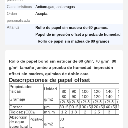
Características
Antiarrugas, antiarrugas
Orden
Acepta.
personalizada
Alta luz:
,
Rollo de papel sin madera de 60 gramos
Papel de impresión offset a prueba de humedad
,
Rollo de papel sin madera de 80 gramos
Rollo de papel bond sin estucar de 60 g/m², 70 g/m², 80
g/m², tamaño jumbo a prueba de humedad, impresión
offset sin madera, químico de doble cara
Descripciones de papel offset
Tole
Propiedades
Unidad
físicas
80
90
100
120
140
160
80
90
100
120
140
160
Gramaje
g/m2
+2/-3
+2/-3
+2/-3
+2/-3
+2/-3
+2/-3
Grosor
μm
80±5
90±5
100±5
120±5
140±5
160±5
Rigidez (CD)≥
mN.m
1.2
1.8
2
2.5
3
3
Absorción
Positivo
30
de agua
g/m2
superficial