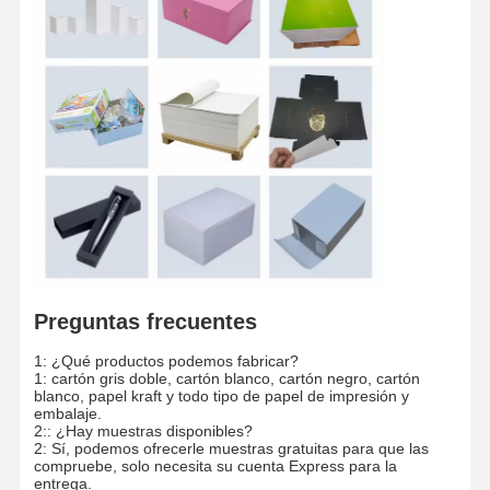
Papel de colores
Papel Kraft
Papel ondulado
Papel del papel prensa
papel de piedra
Copia el papel
cajas de papel
Preguntas frecuentes
1: ¿Qué productos podemos fabricar?
Carrete de cable de papel
1: cartón gris doble, cartón blanco, cartón negro, cartón
blanco, papel kraft y todo tipo de papel de impresión y
Suspensión de papel
embalaje.
2:: ¿Hay muestras disponibles?
2: Sí, podemos ofrecerle muestras gratuitas para que las
tablero para pasteles
compruebe, solo necesita su cuenta Express para la
entrega.