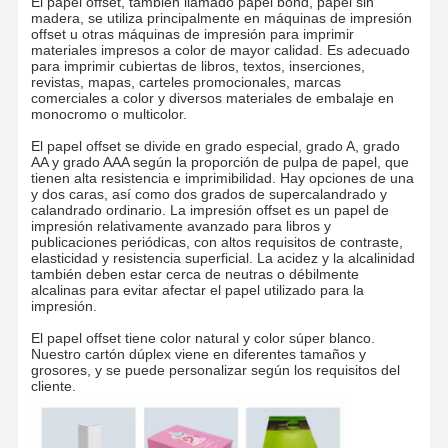
El papel offset, también llamado papel bond, papel sin
madera, se utiliza principalmente en máquinas de impresión
offset u otras máquinas de impresión para imprimir
materiales impresos a color de mayor calidad. Es adecuado
para imprimir cubiertas de libros, textos, inserciones,
Visita A La
Control De
Contáctenos
Noticias
revistas, mapas, carteles promocionales, marcas
Fábrica
Calidad
comerciales a color y diversos materiales de embalaje en
monocromo o multicolor.
El papel offset se divide en grado especial, grado A, grado
AA y grado AAA según la proporción de pulpa de papel, que
tienen alta resistencia e imprimibilidad. Hay opciones de una
y dos caras, así como dos grados de supercalandrado y
Casos De
El Blog
calandrado ordinario. La impresión offset es un papel de
Trabajo
impresión relativamente avanzado para libros y
publicaciones periódicas, con altos requisitos de contraste,
elasticidad y resistencia superficial. La acidez y la alcalinidad
también deben estar cerca de neutras o débilmente
cartulina gris
alcalinas para evitar afectar el papel utilizado para la
impresión.
Tablero a dos caras
El papel offset tiene color natural y color súper blanco.
Nuestro cartón dúplex viene en diferentes tamaños y
Papel compensado
grosores, y se puede personalizar según los requisitos del
cliente.
Papel de tablero de marfil
Papel brillante