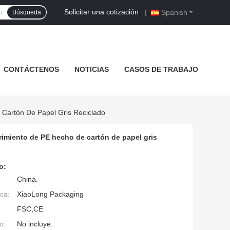
Solicitar una cotización
|
Spanish
Búsqueda
CONTÁCTENOS
NOTICIAS
CASOS DE TRABAJO
Cartón De Papel Gris Reciclado
rimiento de PE hecho de cartón de papel gris
o:
China.
ca:
XiaoLong Packaging
FSC,CE
o:
No incluye: