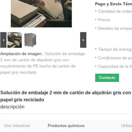
Pago y Envío Tér
Cantidad de orde
Precio:
Detalles de empa
Tiempo de entreg
Ampliación de imagen :
Solución de embalaje
Condiciones de p
2 mm de cartón de alquitrán gris con
recubrimiento de PE hecho de cartón de
Capacidad de la f
papel gris reciclado
Contacto
Solución de embalaje 2 mm de cartón de alquitrán gris co
papel gris reciclado
descripción
Uso industrial:
Productos químicos
Utiliz