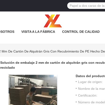
OSOTROS
VISITA A LA FÁBRICA
CONTROL DE CALIDAD
2 Mm De Cartón De Alquitrán Gris Con Recubrimiento De PE Hecho De 
Solución de embalaje 2 mm de cartón de alquitrán gris con recub
reciclado
Datos del product
Lugar de origen:
Nombre de la mar
Certificación:
Número de model