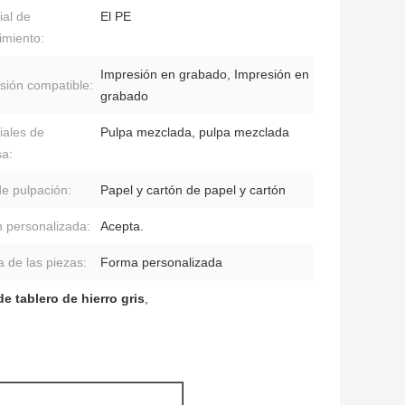
ial de
El PE
imiento:
Impresión en grabado, Impresión en
sión compatible:
grabado
iales de
Pulpa mezclada, pulpa mezclada
sa:
de pulpación:
Papel y cartón de papel y cartón
 personalizada:
Acepta.
 de las piezas:
Forma personalizada
e tablero de hierro gris
,