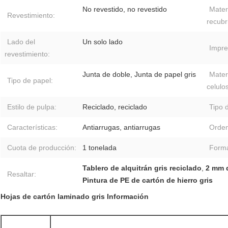
No revestido, no revestido
Mater
Revestimiento:
recubr
Lado del
Un solo lado
Impre
revestimiento:
Junta de doble, Junta de papel gris
Mater
Tipo de papel:
celulo
Estilo de pulpa:
Reciclado, reciclado
Tipo 
Características:
Antiarrugas, antiarrugas
Orden
Cuota de producción:
1 tonelada
Forma
Tablero de alquitrán gris reciclado
,
2 mm d
Resaltar:
Pintura de PE de cartón de hierro gris
Hojas de cartón laminado gris Información