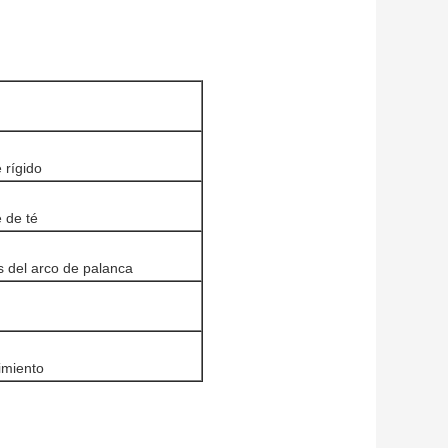
 rígido
 de té
s del arco de palanca
imiento