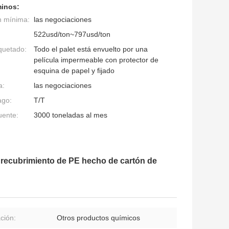
minos:
n mínima:
las negociaciones
522usd/ton~797usd/ton
quetado:
Todo el palet está envuelto por una
película impermeable con protector de
esquina de papel y fijado
a:
las negociaciones
ago:
T/T
uente:
3000 toneladas al mes
n recubrimiento de PE hecho de cartón de
ación:
Otros productos químicos