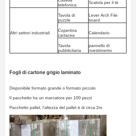
Carta a colori
Scatola per il tè
telefonica
Carta Kraft
Tavola di
Lever Arch File
puzzle
board
Cartone ondulato
Copertina
Altri settori industriali
Calendario
cartacea
Carta della carta da giornale
Tavola
pannello di
pubblicitaria
rivestimento
carta di pietra
Carta per fotocopiatrice
Fogli di cartone grigio laminato
scatole di carta
Disponibile formato grande o formato piccolo
Spirale di filo di carta
Il pacchetto ha un marcatore per 100 pezzi
Gancio di carta
Pacchetto pallet, l'altezza del pallet è di circa 2m
tabellone per la torta