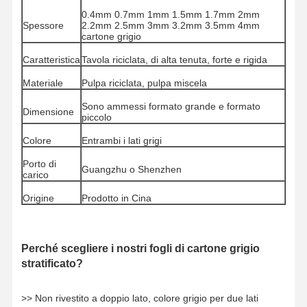
0.4mm 0.7mm 1mm 1.5mm 1.7mm 2mm
Spessore
2.2mm 2.5mm 3mm 3.2mm 3.5mm 4mm
cartone grigio
Caratteristica
Tavola riciclata, di alta tenuta, forte e rigida
Materiale
Pulpa riciclata, pulpa miscela
Sono ammessi formato grande e formato
Dimensione
piccolo
Colore
Entrambi i lati grigi
Porto di
Guangzhu o Shenzhen
carico
Origine
Prodotto in Cina
Perché scegliere i nostri fogli di cartone grigio
stratificato?
Casa
Prodotti
Video
Chi Siamo
>> Non rivestito a doppio lato, colore grigio per due lati