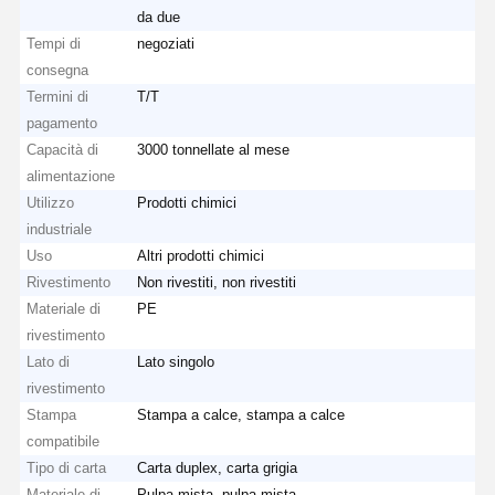
da due
Tempi di
negoziati
consegna
Termini di
T/T
pagamento
Capacità di
3000 tonnellate al mese
alimentazione
Utilizzo
Prodotti chimici
industriale
Uso
Altri prodotti chimici
Rivestimento
Non rivestiti, non rivestiti
Materiale di
PE
rivestimento
Lato di
Lato singolo
rivestimento
Stampa
Stampa a calce, stampa a calce
compatibile
Tipo di carta
Carta duplex, carta grigia
Materiale di
Pulpa mista, pulpa mista