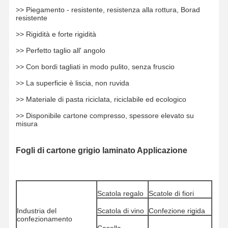
>> Piegamento - resistente, resistenza alla rottura, Borad
resistente
Visita Alla
Controllo Di
Contattaci
Notizie
>> Rigidità e forte rigidità
Fabbrica
Qualità
>> Perfetto taglio all' angolo
>> Con bordi tagliati in modo pulito, senza fruscio
>> La superficie è liscia, non ruvida
Casi
Blog
>> Materiale di pasta riciclata, riciclabile ed ecologico
>> Disponibile cartone compresso, spessore elevato su
misura
Cartone grigio
Bordo duplex
Fogli di cartone grigio laminato Applicazione
Carta offset
Risguardo dell'avorio
Scatola regalo
Scatole di fiori
Carta lucida
Industria del
Scatola di vino
Confezione rigida
confezionamento
Casella