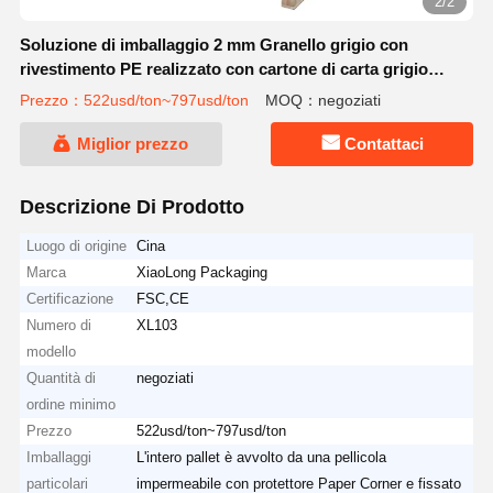
2/2
Soluzione di imballaggio 2 mm Granello grigio con
rivestimento PE realizzato con cartone di carta grigio
riciclato
Prezzo：522usd/ton~797usd/ton
MOQ：negoziati
Miglior prezzo
Contattaci
Descrizione Di Prodotto
Luogo di origine
Cina
Marca
XiaoLong Packaging
Certificazione
FSC,CE
Numero di
XL103
modello
Quantità di
negoziati
ordine minimo
Prezzo
522usd/ton~797usd/ton
Imballaggi
L'intero pallet è avvolto da una pellicola
particolari
impermeabile con protettore Paper Corner e fissato