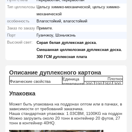
Тип целлюлозы
Цельсу химико-механической, цельсу химико-
механической
особенность
Влагостойкий, влагостойкий
Заказ по заказу
Примите.
Порт
Гуанчжоу, Шэньчжэнь
Высокий свет:
,
Серая белая дуплексная доска
,
Смешанная целлюлозная дуплексная доска
300 ГСМ дуплексная плата
Описание дуплексного картона
Плотность
Единица
Физические свойства
измерения
200
230
250
300
350
193-
225-
243-
293-
342-
Плотность
г/м2
Упаковка
200
230
250
298
348
≤ 10
≤ 10
≤ 10
≤ 12
≤ 15
Разница плотности по CD
г
Может быть упакована на поддонах оптом или в пачках, в
г
г
г
г
г
зависимости от требований заказчика.
6.0-
6.0-
6.0-
6.0-
7.0-
Диапазон влажности
%
Наша стандартная упаковка: 1.03CBM, 1100KG на поддон
6.5
6.5
7.0
7.5
8.0
Можно загрузить около 20 тонн в контейнер 20 футов, 27
22.7-
26-
29-
35.3-
41-
Толщина
μм
тонн в контейнер 40HQ.
24
27.5
30.5
37
43
Разница в толщине
μм
1
1
1.2
1.5
2