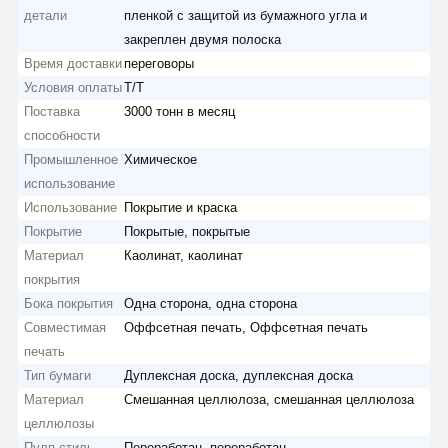
детали
пленкой с защитой из бумажного угла и
закреплен двумя полоска
Время доставки
переговоры
Условия оплаты
T/T
Поставка
3000 тонн в месяц
способности
Промышленное
Химическое
использование
Использование
Покрытие и краска
Покрытие
Покрытые, покрытые
Материал
Каолинат, каолинат
покрытия
Бока покрытия
Одна сторона, одна сторона
Совместимая
Оффсетная печать, Оффсетная печать
печать
Тип бумаги
Дуплексная доска, дуплексная доска
Материал
Смешанная целлюлоза, смешанная целлюлоза
целлюлозы
Пулп стиль
Переработан, переработан