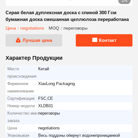
2/4
Серая белая дуплексная доска с спиной 300 Гсм
бумажная доска смешанная целлюлоза переработана
Цена：negotiations
MOQ：переговоры
Лучшая цена
Контакт
Характер Продукции
Место
Китай
происхождения
Фирменное
XiaoLong Packaging
наименование
Сертификация
FSC,CE
Номер модели
XLDB01
Количество мин
переговоры
заказа
Цена
negotiations
Упаковывая
Весь поддоны обернут водонепроницаемой