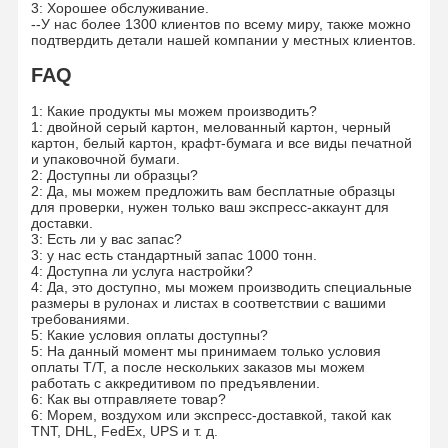
Цветная бумага
3: Хорошее обслуживание.
--У нас более 1300 клиентов по всему миру, также можно
подтвердить детали нашей компании у местных клиентов.
Крафтная бумага
FAQ
Корпус из гофрированного картона
1: Какие продукты мы можем производить?
1: двойной серый картон, мелованный картон, черный
Бумага газетной бумаги
картон, белый картон, крафт-бумага и все виды печатной
и упаковочной бумаги.
2: Доступны ли образцы?
каменная бумага
2: Да, мы можем предложить вам бесплатные образцы
для проверки, нужен только ваш экспресс-аккаунт для
Копировальная бумага
доставки.
3: Есть ли у вас запас?
3: у нас есть стандартный запас 1000 тонн.
бумажные коробки
4: Доступна ли услуга настройки?
4: Да, это доступно, мы можем производить специальные
Катушка из бумажной проволоки
размеры в рулонах и листах в соответствии с вашими
требованиями.
5: Какие условия оплаты доступны?
Бумажная вешалка
5: На данный момент мы принимаем только условия
оплаты T/T, а после нескольких заказов мы можем
работать с аккредитивом по предъявлении.
Тортовая доска
6: Как вы отправляете товар?
6: Морем, воздухом или экспресс-доставкой, такой как
TNT, DHL, FedEx, UPS и т. д.