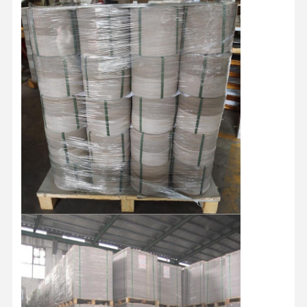
Белизна
%
≥78.5
Гладкость
с
≥ 80
Лицевая
≤ 50
Впитываемость
сторона
воды с
г/м2
Оборотная
поверхности
40-80
сторона
Жесткость (CD) ≥
мН.м
1.2
1.5
2.2
3.2
5.5
Сопротивление
Раз
CD≥5 TD≥8
складыванию ≥
Яркость (ISO)
%
≥ 74
Верхнее покрытие 10-1
покрытие 27-30 Грунтов
Покрытие
г/м2
покрытие 9-11 Общее п
50-55
Количество дефектов
шт/м2
≤60
Сорт
/
B/A/AA/AAA
Тип бумаги
/
В рулонах/Листами
787MM/889MM/1092MM
Стандартный размер
ММ
Рулон/По заказу
787*1092MM/889*1194/П
Диаметр рулона
ММ
1250MM
Сердечник бумажной
Дюймы
3 дюйма/6 дюймов
трубки
Дом
Продукты
Видео
О Нас
Весь поддон обернут
водонепроницаемой пле
Упаковка
/
защитой углов из бумаги