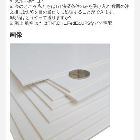
5: 支払い条件は?
5: 今のところ,私たちはT/T決済条件のみを受け入れ,数回の注
文後にはL/Cを目の当たりに処理することができます.
6商品はどうやって送りますか?
6: 海上,航空,またはTNT,DHL,FedEx,UPSなどで宅配
画像