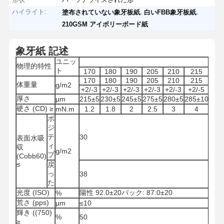
ハイライト:
,
,
塗布されていない象牙板紙
白いFBB象牙板紙
210GSM アイボリーボード紙
象牙紙 記述
ユニッ
物理的特性
ト
170
180
190
205
210
215
22
170
180
190
205
210
215
22
体重量
g/m2
+2/-3
+2/-3
+2/-3
+2/-3
+2/-3
+2/-5
+2/
厚さ
μm
215±5
230±5
245±5
275±5
280±5
285±10
300
硬さ (CD) ≥
mN.m
1.2
1.8
2
2.5
3
4
4.
ポ
ジ
テ
30
表面水吸
ィ
収
g/m2
ブ
(Cobb60)
≤
戻
っ
38
た
光度 (ISO)
陽性 92.0±20バック: 87.0±20
%
荒さ (pps)
μm
≤10
輝き ((750)
%
50
≥