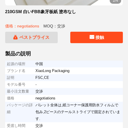
2/4
210GSM 白いFBB象牙板紙 塗布なし
価格：negotiations
MOQ：交渉
ベストプライス
接触
製品の説明
起源の場所
中国
ブランド名
XiaoLong Packaging
証明
FSC,CE
モデル番号
-
最小注文数量
交渉
価格
negotiations
パッケージの詳
パレット全体は,紙コーナー保護用防水フィルムで
細
包み,2ピースのテールストライプで固定されていま
す.
受渡し時間
交渉