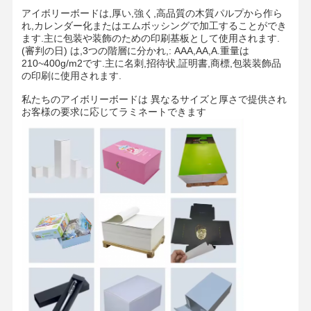
アイボリーボードは,厚い,強く,高品質の木質パルプから作ら
れ,カレンダー化またはエムボッシングで加工することができ
ます.主に包装や装飾のための印刷基板として使用されます.
(審判の日) は,3つの階層に分かれ,: AAA,AA,A.重量は
工場見学
品質管理
お問い合わせ
ニュース
210~400g/m2です.主に名刺,招待状,証明書,商標,包装装飾品
の印刷に使用されます.
私たちのアイボリーボードは 異なるサイズと厚さで提供され
お客様の要求に応じてラミネートできます
事件
ブログ
灰色のボール紙
複式アパート板
オフセット ペーパー
アイボリー紙のペーパー
光沢紙