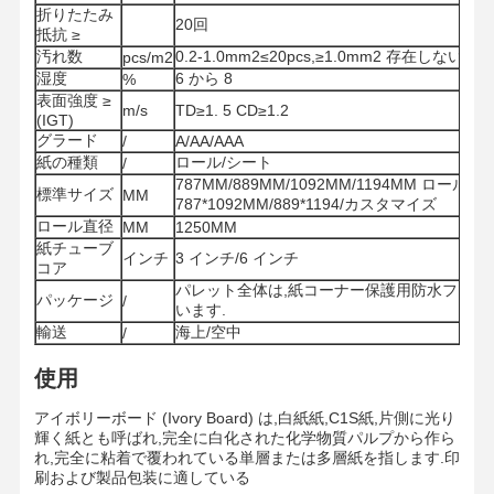
折りたたみ
20回
抵抗 ≥
汚れ数
0.2-1.0mm2≤20pcs,≥1.0mm2 存在しない
pcs/m2
湿度
6 から 8
%
表面強度 ≥
m/s
TD≥1. 5 CD≥1.2
(IGT)
グラード
/
A/AA/AAA
紙の種類
ロール/シート
/
787MM/889MM/1092MM/1194MM ロール
標準サイズ
MM
787*1092MM/889*1194/カスタマイズ
ロール直径
MM
1250MM
紙チューブ
インチ
3 インチ/6 インチ
コア
パレット全体は,紙コーナー保護用防水フィル
パッケージ
/
います.
輸送
海上/空中
/
使用
アイボリーボード (Ivory Board) は,白紙紙,C1S紙,片側に光り
家
製品
ビデオ
私たちについ
輝く紙とも呼ばれ,完全に白化された化学物質パルプから作ら
て
れ,完全に粘着で覆われている単層または多層紙を指します.印
刷および製品包装に適している