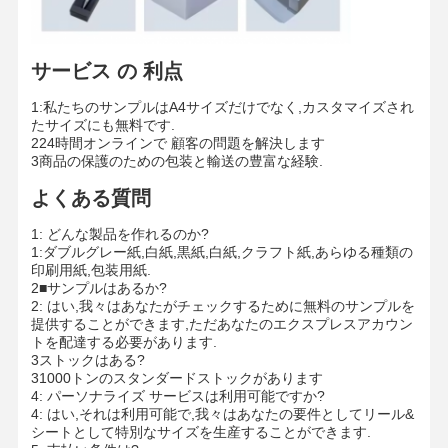
カラー紙
クラフト紙
サービス の 利点
波紋紙
1:私たちのサンプルはA4サイズだけでなく,カスタマイズされ
たサイズにも無料です.
新聞用紙のペーパー
224時間オンラインで 顧客の問題を解決します
3商品の保護のための包装と輸送の豊富な経験.
ストーンペーパー
よくある質問
コピー用紙
1: どんな製品を作れるのか?
1:ダブルグレー紙,白紙,黒紙,白紙,クラフト紙,あらゆる種類の
紙箱
印刷用紙,包装用紙.
2■サンプルはあるか?
2: はい,我々はあなたがチェックするために無料のサンプルを
紙のワイヤスループ
提供することができます,ただあなたのエクスプレスアカウン
トを配達する必要があります.
経師
3ストックはある?
31000トンのスタンダードストックがあります
ケーキボード
4: パーソナライズ サービスは利用可能ですか?
4: はい,それは利用可能で,我々はあなたの要件としてリール&
シートとして特別なサイズを生産することができます.