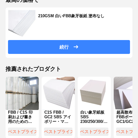
最高の価格で
210GSM 白いFBB象牙板紙 塗布なし
続行
推薦されたプロダクト
FBB / C1S 印
C1S FBB /
白い象牙紙板
超高散布型
刷および書き
GC2 SBS アイ
SBS
FBBボード
用のための白
ボリー・マウ
230/250/300/350gm
GC1/GC2 
色塗装された
ント・ボード
C1S
ボリーカー
象牙板紙
食品用紙 アン
紙
ベストプライス
ベストプライス
ベストプライス
ベストプラ
チ・クルル