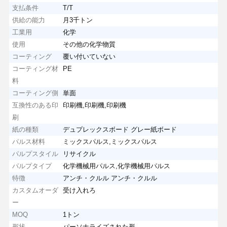
支払条件
T/T
供給の能力
月3千トン
工業用
化学
使用
その他の化学物質
コーティング
覆い付いていない
コーティング材
PE
料
コーティング側
単面
互換性のある印
印刷機,印刷機,印刷機
刷
紙の種類
デュプレックスボード グレー紙ボード
パルス材料
ミックスパルス,ミックスパルス
パルプスタイル
リサイクル
パルプタイプ
化学機械用パルス,化学機械用パルス
特徴
アンチ・クルル アンチ・クルル
カスタムオーダ
受け入れろ
ー
MOQ
1トン
形状
パーソナライズされた形