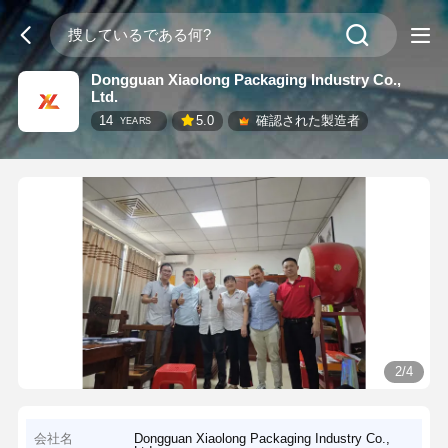
Dongguan Xiaolong Packaging Industry Co.,
Ltd.
14
5.0
確認された製造者
YEARS
2/4
会社名
Dongguan Xiaolong Packaging Industry Co.,