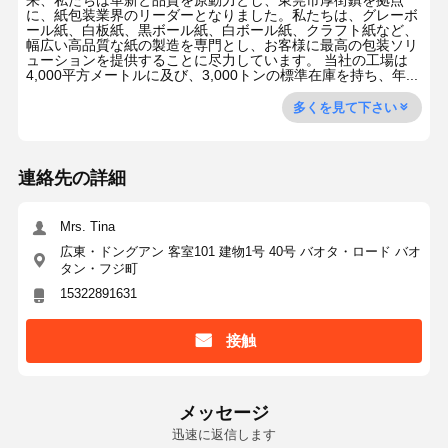
来、私たちは革新と品質を原動力とし、東莞市厚街鎮を拠点
に、紙包装業界のリーダーとなりました。私たちは、グレーボ
ール紙、白板紙、黒ボール紙、白ボール紙、クラフト紙など、
幅広い高品質な紙の製造を専門とし、お客様に最高の包装ソリ
ューションを提供することに尽力しています。 当社の工場は
4,000平方メートルに及び、3,000トンの標準在庫を持ち、年...
多くを見て下さい
連絡先の詳細
Mrs. Tina
広東・ドングアン 客室101 建物1号 40号 バオタ・ロード バオ
タン・フジ町
15322891631
接触
メッセージ
迅速に返信します