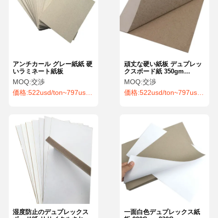
アンチカール グレー紙紙 硬
頑丈な硬い紙板 デュプレッ
いラミネート紙板
クスボード紙 350gm
250gm 300gm
MOQ:
交渉
MOQ:
交渉
価格:
522usd/ton~797usd/ton
価格:
522usd/ton~797usd/ton
湿度防止のデュプレックス
一面白色デュプレックス紙