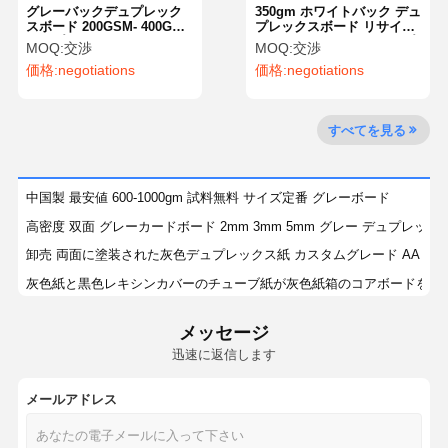
グレーバックデュプレック
350gm ホワイトバック デュ
スボード 200GSM- 400GSM
プレックスボード リサイク
デュプレックス紙メーカー
ル単面コーティング デュプ
MOQ:
交渉
MOQ:
交渉
レックス紙ボード
価格:
negotiations
価格:
negotiations
工場見学
品質管理
お問い合わせ
ニュース
すべてを見る
事件
ブログ
中国製 最安値 600-1000gm 試料無料 サイズ定番 グレーボード
高密度 双面 グレーカードボード 2mm 3mm 5mm グレー デュプレック
灰色のボール紙
卸売 両面に塗装された灰色デュプレックス紙 カスタムグレード AA グ
灰色紙と黒色レキシンカバーのチューブ紙が灰色紙箱のコアボードを作
複式アパート板
0.9mm-3mm グレー・カードボード リサイクル木質パルス デュプレッ
メッセージ
オフセット ペーパー
灰色のボード紙と厚いボードは,包装用紙のモデルを包装するために使用
迅速に返信します
グレーボード 工場価格 最高価格 ギフト用品 1mm 2mm 3mm
アイボリー紙のペーパー
180-2400gm 厚さ サイズをカスタマイズ グレー チップボード グレー 紙
メールアドレス
光沢紙
カスタムサイズ 梱包 箱 グレーチップボード クラフト紙