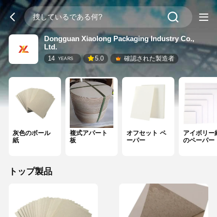
Dongguan Xiaolong Packaging Industry Co.,
Ltd.
14
5.0
確認された製造者
YEARS
灰色のボール
複式アパート
オフセット ペ
アイボリー
紙
板
ーパー
のペーパー
トップ製品