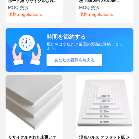
ボード紙 リサイクルされた
板 200Gsm 230Gsm
カスタマイズされたホワイ
250Gsm 300Gsm 350Gsm
MOQ:
交渉
MOQ:
交渉
ト紙ボード
400Gsm 450Gsm
価格:
negotiations
価格:
negotiations
時間を節約する
私たちはあなたと最高の製品に連絡しまし
ょう。
あなたの要件を与える
リサイクルされた未覆いオ
混合パルス オフセット紙 メ