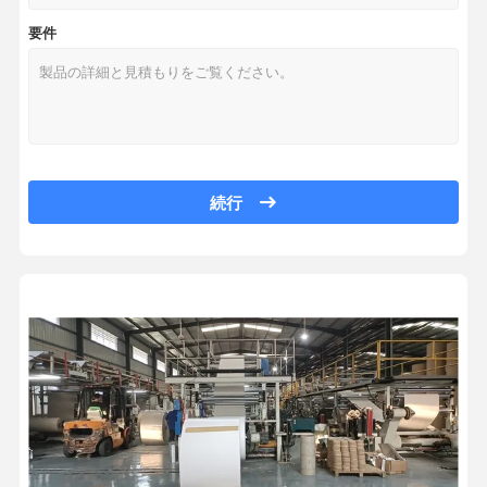
工場供給 300gm 安い厚い白色\グレー 包装用カスタム紙
カラー紙
要件
デュプレックス紙紙板 価格 デュプレックス紙板 グレーバック / デュ
クラフト紙
カスタマイズ 230 250 300 350 gsm 原材料 ローリングデュプレ
工場製A級900gmグレーボード1mmグレーボード900gグレーボード
波紋紙
卸売 高品質 230g 250g 300g 塗装されたデュプレックス紙 デュプレ
新聞用紙のペーパー
リサイクル 250gm 300gm 350gm 400gm 紙 一面に塗装されたデュ
新品 熱売り 紙箱 紙板 グラス 紙板
ストーンペーパー
続行
卸売用 紙板 リサイクル可能な グレーボード 0.5MM-4MM グレーチッ
コピー用紙
製造工場 厚さ 0.5-5mm グレーボード 複合紙 プレミアム製品
中国 サプライヤー 新品 グレーボード 荷物ボード 厚い紙箱 グレー紙箱
紙箱
中国 リサイクルパルプ 双面灰色 750gm 1.2mm 厚さ ストローボードシ
紙のワイヤスループ
経師
ケーキボード