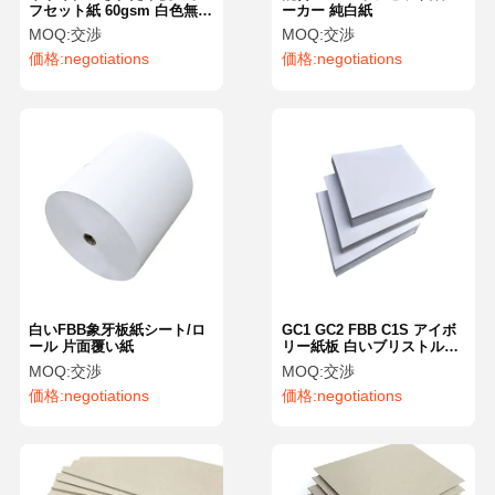
フセット紙 60gsm 白色無木
ーカー 純白紙
紙 カスタマイズ
MOQ:
交渉
MOQ:
交渉
価格:
negotiations
価格:
negotiations
白いFBB象牙板紙シート/ロ
GC1 GC2 FBB C1S アイボ
ール 片面覆い紙
リー紙板 白いブリストル紙
板
MOQ:
交渉
MOQ:
交渉
価格:
negotiations
価格:
negotiations