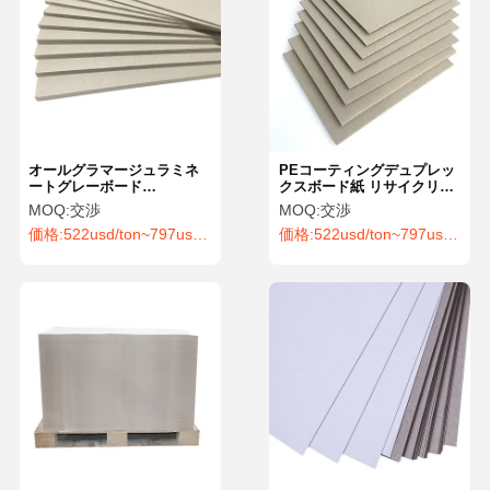
オールグラマージュラミネ
PEコーティングデュプレッ
ートグレーボード
クスボード紙 リサイクリン
3mm3.5mm4mm硬さ紙板
グ グラブ印刷 パープ スタ
MOQ:
交渉
MOQ:
交渉
紙板
イル オーダーメイドパッケ
価格:
522usd/ton~797usd/ton
価格:
522usd/ton~797usd/ton
ージ
家
製品
ビデオ
私たちについ
て