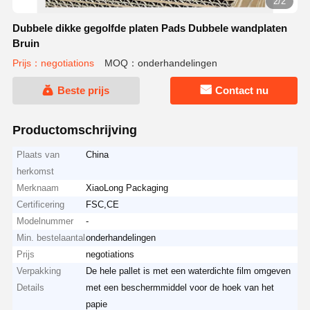
2/2
Dubbele dikke gegolfde platen Pads Dubbele wandplaten
Bruin
Prijs：negotiations
MOQ：onderhandelingen
Beste prijs
Contact nu
Productomschrijving
Plaats van
China
herkomst
Merknaam
XiaoLong Packaging
Certificering
FSC,CE
Modelnummer
-
Min. bestelaantal
onderhandelingen
Prijs
negotiations
Verpakking
De hele pallet is met een waterdichte film omgeven
Details
met een beschermmiddel voor de hoek van het
papie