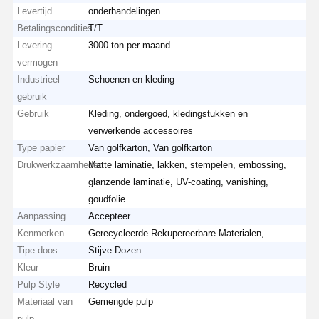
Levertijd
onderhandelingen
Betalingscondities
T/T
Levering
3000 ton per maand
vermogen
Industrieel
Schoenen en kleding
gebruik
Gebruik
Kleding, ondergoed, kledingstukken en
verwerkende accessoires
Type papier
Van golfkarton, Van golfkarton
Drukwerkzaamheden
Matte laminatie, lakken, stempelen, embossing,
glanzende laminatie, UV-coating, vanishing,
goudfolie
Aanpassing
Accepteer.
Kenmerken
Gerecycleerde Rekupereerbare Materialen,
Tipe doos
Stijve Dozen
Kleur
Bruin
Pulp Style
Recycled
Materiaal van
Gemengde pulp
pulp