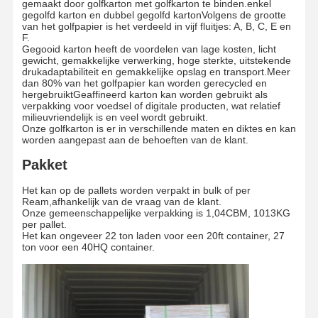
gemaakt door golfkarton met golfkarton te binden.enkel
gegolfd karton en dubbel gegolfd kartonVolgens de grootte
van het golfpapier is het verdeeld in vijf fluitjes: A, B, C, E en
F.
Rondleiding
Kwaliteitscont
Neem
Nieuws
Gegooid karton heeft de voordelen van lage kosten, licht
Door De
Role
Contact Met
gewicht, gemakkelijke verwerking, hoge sterkte, uitstekende
Fabriek
Ons Op
drukadaptabiliteit en gemakkelijke opslag en transport.Meer
dan 80% van het golfpapier kan worden gerecycled en
hergebruiktGeaffineerd karton kan worden gebruikt als
verpakking voor voedsel of digitale producten, wat relatief
milieuvriendelijk is en veel wordt gebruikt.
Onze golfkarton is er in verschillende maten en diktes en kan
worden aangepast aan de behoeften van de klant.
Gevallen
Bloggen
Pakket
Grijs karton
Het kan op de pallets worden verpakt in bulk of per
Ream,afhankelijk van de vraag van de klant.
Onze gemeenschappelijke verpakking is 1,04CBM, 1013KG
Duplexraad
per pallet.
Het kan ongeveer 22 ton laden voor een 20ft container, 27
Compensatiedocument
ton voor een 40HQ container.
Het Document van de ivoorraad
Glanzend document