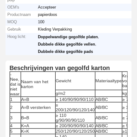
OEM's
Accepteer
Productnaam
papierdoos
MOQ
100
Gebruik
Kleding Verpakking
Hoog licht:
,
Doppelwandige gegolfde platen
,
Dubbele dikke gegolfde vellen
Dubbele dikke gegolfde pads
Beschrijvingen van gegolfd karton
-
Kracht
Nee,
Gewicht
Materiaaltype
voor
Naam van het
dat is
barsten
karton
niet
g/m2
kgf/cm
waar.
1
A=B
≥ 140/90/90/90/110
AB/BC
≥ 7.80
≥
2
A=B versterken
AB/BC
≥ 1150
200/120/90/120/140
≥ 110
3
B=B
AB/BC
≥ 7
g/90/90/90/110
4
K=A
≥ 200/90/90/90/140
AB/BC
≥ 9
5
K=K
250/120/90/120/250
AB/BC
≥145
≥ 140