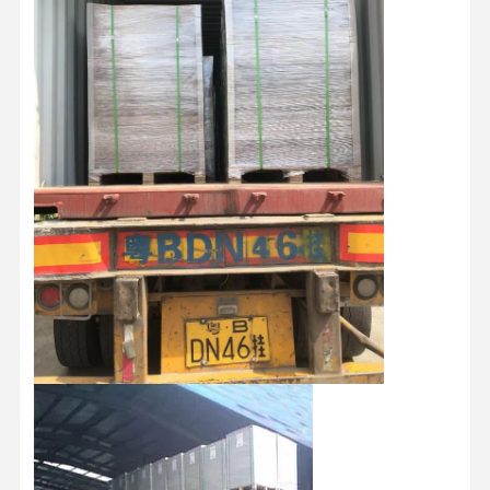
Kleurpapier
Kraftpapier
Geaffineerd karton
Krantenpapierdocument
stenen papier
Kopieerpapier
document vakjes
Papierdraad spoel
Document Hanger
Taartbord