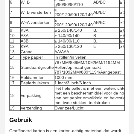
6
W=B
AB/BC
≥ 7.80
g/90/90/90/110
≥
7
W=B versterken
AB/BC
≥ 1150
200/120/90/120/140
≥
8
W=A versterken
AB/BC
≥ 1150
200/120/90/120/140
9
K3A
≥ 250/140/140
B.
≥ 8
10
A3A
≥ 140/90/140
B.
≥ 63
11
A3B
≥ 140/90/110
B.
≥ 4.9
12
K9A
≥ 250/130/120
E
≥ 6
13
Graad
AA/AAA
14
Type papier
In rollen/in vellen
787MM/889MM/1092MM/1194MM
15
Standaardgrootte
Rollen/op maat gemaakt
787*1092MM/889*1194/Aangepast
16
Roldiameter
1000 mm
17
Papierbuiskern
1 inch/3 inch/6 inch
Het hele pallet is met een waterdichte film
met een beschermmiddel voor de hoek
18
Verpakking
van het papier omwikkeld en bevestigd
met twee stukken teelstroken.
19
Verzending
Over zee/Lucht
Thuis
Producten
Video's
Over Ons
Gebruik
Geaffineerd karton is een karton-achtig materiaal dat wordt