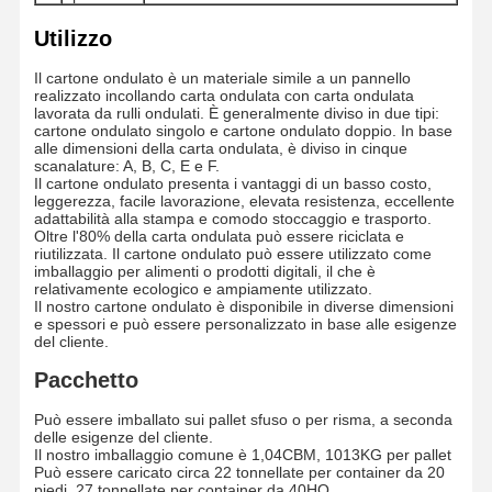
Utilizzo
Visita Alla
Controllo Di
Contattaci
Notizie
Il cartone ondulato è un materiale simile a un pannello
Fabbrica
Qualità
realizzato incollando carta ondulata con carta ondulata
lavorata da rulli ondulati. È generalmente diviso in due tipi:
cartone ondulato singolo e cartone ondulato doppio. In base
alle dimensioni della carta ondulata, è diviso in cinque
scanalature: A, B, C, E e F.
Il cartone ondulato presenta i vantaggi di un basso costo,
leggerezza, facile lavorazione, elevata resistenza, eccellente
Casi
Blog
adattabilità alla stampa e comodo stoccaggio e trasporto.
Oltre l'80% della carta ondulata può essere riciclata e
riutilizzata. Il cartone ondulato può essere utilizzato come
Cartone grigio
imballaggio per alimenti o prodotti digitali, il che è
relativamente ecologico e ampiamente utilizzato.
Il nostro cartone ondulato è disponibile in diverse dimensioni
Bordo duplex
e spessori e può essere personalizzato in base alle esigenze
del cliente.
Carta offset
Pacchetto
Risguardo dell'avorio
Può essere imballato sui pallet sfuso o per risma, a seconda
delle esigenze del cliente.
Carta lucida
Il nostro imballaggio comune è 1,04CBM, 1013KG per pallet
Può essere caricato circa 22 tonnellate per container da 20
piedi, 27 tonnellate per container da 40HQ.