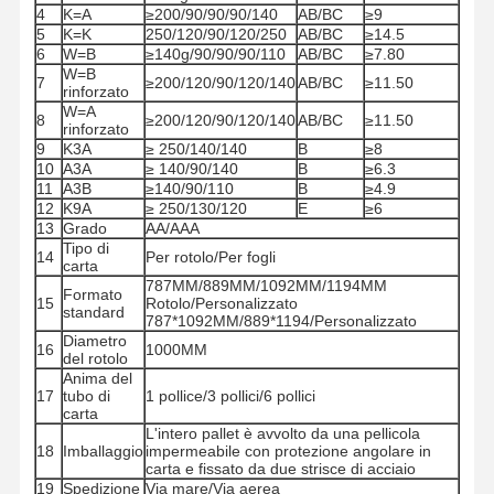
4
K=A
≥200/90/90/90/140
AB/BC
≥9
5
K=K
250/120/90/120/250
AB/BC
≥14.5
6
W=B
≥140g/90/90/90/110
AB/BC
≥7.80
W=B
7
≥200/120/90/120/140
AB/BC
≥11.50
rinforzato
W=A
8
≥200/120/90/120/140
AB/BC
≥11.50
rinforzato
9
K3A
≥ 250/140/140
B
≥8
10
A3A
≥ 140/90/140
B
≥6.3
11
A3B
≥140/90/110
B
≥4.9
12
K9A
≥ 250/130/120
E
≥6
13
Grado
AA/AAA
Tipo di
14
Per rotolo/Per fogli
carta
787MM/889MM/1092MM/1194MM
Formato
15
Rotolo/Personalizzato
standard
787*1092MM/889*1194/Personalizzato
Diametro
16
1000MM
del rotolo
Anima del
17
tubo di
1 pollice/3 pollici/6 pollici
carta
Casa
Prodotti
Video
Chi Siamo
L'intero pallet è avvolto da una pellicola
18
Imballaggio
impermeabile con protezione angolare in
carta e fissato da due strisce di acciaio
19
Spedizione
Via mare/Via aerea