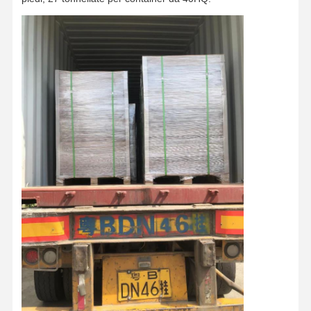
Carta a colori
Carta Kraft
Cartone ondulato
Carta della carta da giornale
carta di pietra
Carta per fotocopiatrice
scatole di carta
Spirale di filo di carta
Gancio di carta
tabellone per la torta