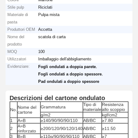
Stile pulp
Riciclati
Materiale di
Pulpa mista
pasta
Produttori OEM
Accetta
Nome del
scatola di carta
prodotto
MOQ
100
Utilizzatori
Imballaggio dell'abbigliamento
Evidenziare:
,
Fogli ondulati a doppia parete
,
Fogli ondulati a doppio spessore
Pad ondulati a doppio spessore
Descrizioni del cartone ondulato
Tipo di
Resistenza
Grammatura
Nome del
materiale
allo scoppio
No.
cartone
g/m2
kgf/cm2
1
A=B
≥140/90/90/90/110
AB/BC
≥7.80
A=B
2
≥200/120/90/120/140
AB/BC
≥11.50
rinforzato
3
B=B
≥110g/90/90/90/110
AB/BC
≥7