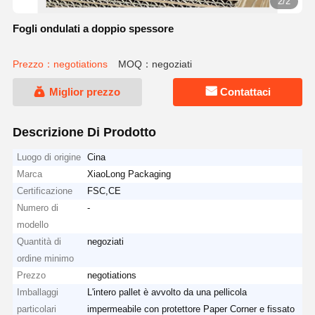
2/2
Fogli ondulati a doppio spessore
Prezzo：negotiations
MOQ：negoziati
Miglior prezzo
Contattaci
Descrizione Di Prodotto
Luogo di origine
Cina
Marca
XiaoLong Packaging
Certificazione
FSC,CE
Numero di
-
modello
Quantità di
negoziati
ordine minimo
Prezzo
negotiations
Imballaggi
L'intero pallet è avvolto da una pellicola
particolari
impermeabile con protettore Paper Corner e fissato