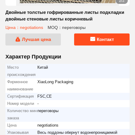
2/2
Двойные толстые гофрированные листы подкладки
двойные стеновые листы коричневый
Цена：negotiations
MOQ：переговоры
Лучшая цена
Контакт
Характер Продукции
Место
Китай
происхождения
Фирменное
XiaoLong Packaging
наименование
Сертификация
FSC,CE
Номер модели
-
Количество мин
переговоры
заказа
Цена
negotiations
Упаковывая
Весь поддоны обернут водонепроницаемой