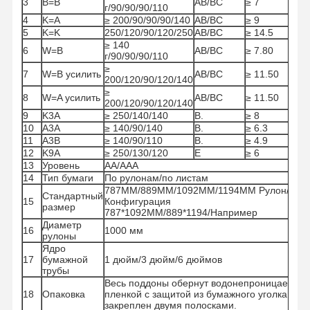
3
B=B
AB/BC
≥ 7
г/90/90/90/110
4
K=A
≥ 200/90/90/90/140
AB/BC
≥ 9
5
K=K
250/120/90/120/250
AB/BC
≥ 14.5
≥ 140
6
W=B
AB/BC
≥ 7.80
г/90/90/90/110
≥
7
W=B усилить
AB/BC
≥ 11.50
200/120/90/120/140
≥
8
W=A усилить
AB/BC
≥ 11.50
200/120/90/120/140
9
K3A
≥ 250/140/140
В.
≥ 8
10
А3А
≥ 140/90/140
В.
≥ 6.3
11
A3B
≥ 140/90/110
В.
≥ 4.9
12
K9A
≥ 250/130/120
Е
≥ 6
13
Уровень
AA/AAA
14
Тип бумаги
По рулонам/по листам
787MM/889MM/1092MM/1194MM Рулон/
Стандартный
15
Конфигурация
размер
787*1092MM/889*1194/Например
Диаметр
16
1000 мм
рулоны
Ядро
17
бумажной
1 дюйм/3 дюйм/6 дюймов
Дом
Продукты
Видео
О Нас
трубы
Весь поддоны обернут водонепроницаемой
18
Опаковка
пленкой с защитой из бумажного уголка и
закреплен двумя полосками.