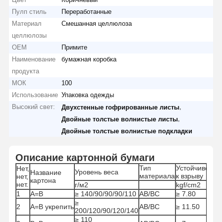
Пулп стиль
Переработанные
Материал
Смешанная целлюлоза
целлюлозы
OEM
Примите
Наименование
бумажная коробка
продукта
МОК
100
Использование
Упаковка одежды
Высокий свет:
,
Двухстенные гофрированные листы
,
Двойные толстые волнистые листы
Двойные толстые волнистые подкладки
Описание картонной бумаги
Тип
Устойчивость
Нет,
Уровень веса
Название
материала
к взрыву
нет,
картона
нет.
г/м2
kgf/cm2
1
A=B
≥ 140/90/90/90/110
AB/BC
≥ 7.80
≥
2
A=B укрепить
AB/BC
≥ 11.50
200/120/90/120/140
≥ 110