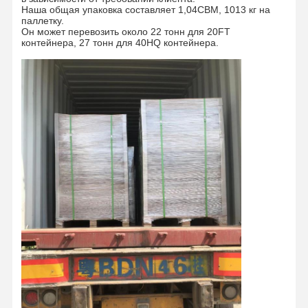
Цветная бумага
Наша общая упаковка составляет 1,04CBM, 1013 кг на
паллетку.
Он может перевозить около 22 тонн для 20FT
Крафтная бумага
контейнера, 27 тонн для 40HQ контейнера.
Корпус из гофрированного картона
Бумага газетной бумаги
каменная бумага
Копировальная бумага
бумажные коробки
Катушка из бумажной проволоки
Бумажная вешалка
Тортовая доска