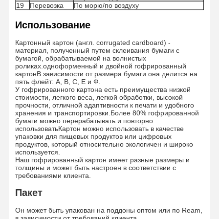
19
Перевозка
По морю/по воздуху
Использование
Экскурсия
Контроль
Связаться С
Новости
По Фабрике
Качества
Нами
Картонный картон (англ. corrugated cardboard) -
материал, полученный путем склеивания бумаги с
бумагой, обрабатываемой на волнистых
роликах.одноформенный и двойной гофрированный
картонВ зависимости от размера бумаги она делится на
пять флейт: А, В, С, Е и Ф.
У гофрированного картона есть преимущества низкой
Случаи
Блог
стоимости, легкого веса, легкой обработки, высокой
прочности, отличной адаптивности к печати и удобного
хранения и транспортировки.Более 80% гофрированной
Серый картон
бумаги можно перерабатывать и повторно
использоватьКартон можно использовать в качестве
упаковки для пищевых продуктов или цифровых
Двухшпиндельная доска
продуктов, который относительно экологичен и широко
используется.
Наш гофрированный картон имеет разные размеры и
Смещенная бумага
толщины и может быть настроен в соответствии с
требованиями клиента.
Бумага доски цвета слоновой кости
Пакет
Глянцевая бумага
Он может быть упакован на поддоны оптом или по Ream,
в зависимости от требований клиента.