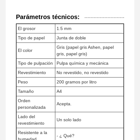
Papel brillante
Parámetros técnicos:
Papel de colores
El grosor
1.5 mm
Papel Kraft
Tipo de papel
Junta de doble
Gris (papel gris Ashen, papel
Papel ondulado
El color
gris, papel gris)
Papel del papel prensa
Tipo de pulpación
Pulpa química y mecánica
Revestimiento
No revestido, no revestido
papel de piedra
Peso
200 gramos por litro
Copia el papel
Tamaño
A4
cajas de papel
Orden
Acepta.
personalizada
Carrete de cable de papel
Lado del
Un solo lado
revestimiento
Suspensión de papel
Resistente a la
- ¿ Qué?
humedad
tablero para pasteles