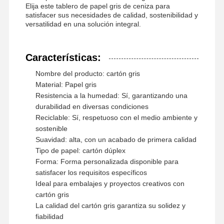
Elija este tablero de papel gris de ceniza para
satisfacer sus necesidades de calidad, sostenibilidad y
versatilidad en una solución integral.
Visita A La
Control De
Contáctenos
Noticias
Fábrica
Calidad
Características:
Nombre del producto: cartón gris
Material: Papel gris
Resistencia a la humedad: Sí, garantizando una
durabilidad en diversas condiciones
Casos De
El Blog
Reciclable: Sí, respetuoso con el medio ambiente y
Trabajo
sostenible
Suavidad: alta, con un acabado de primera calidad
Tipo de papel: cartón dúplex
cartulina gris
Forma: Forma personalizada disponible para
satisfacer los requisitos específicos
Tablero a dos caras
Ideal para embalajes y proyectos creativos con
cartón gris
Papel compensado
La calidad del cartón gris garantiza su solidez y
fiabilidad
Papel de tablero de marfil