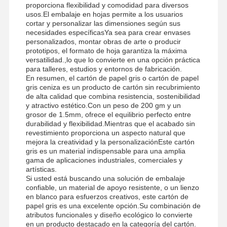
proporciona flexibilidad y comodidad para diversos
usos.El embalaje en hojas permite a los usuarios
cortar y personalizar las dimensiones según sus
necesidades específicasYa sea para crear envases
personalizados, montar obras de arte o producir
prototipos, el formato de hoja garantiza la máxima
versatilidad.,lo que lo convierte en una opción práctica
para talleres, estudios y entornos de fabricación.
En resumen, el cartón de papel gris o cartón de papel
gris ceniza es un producto de cartón sin recubrimiento
de alta calidad que combina resistencia, sostenibilidad
y atractivo estético.Con un peso de 200 gm y un
grosor de 1.5mm, ofrece el equilibrio perfecto entre
durabilidad y flexibilidad.Mientras que el acabado sin
revestimiento proporciona un aspecto natural que
mejora la creatividad y la personalizaciónEste cartón
gris es un material indispensable para una amplia
gama de aplicaciones industriales, comerciales y
artísticas.
Si usted está buscando una solución de embalaje
confiable, un material de apoyo resistente, o un lienzo
en blanco para esfuerzos creativos, este cartón de
Hogar
Productos
Los Videos
Sobre
papel gris es una excelente opción.Su combinación de
Nosotros
atributos funcionales y diseño ecológico lo convierte
en un producto destacado en la categoría del cartón.