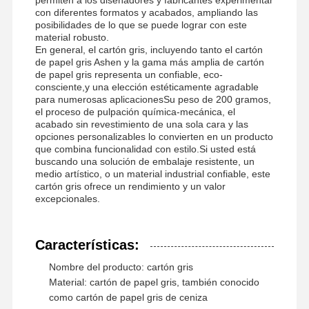
con diferentes formatos y acabados, ampliando las
posibilidades de lo que se puede lograr con este
material robusto.
En general, el cartón gris, incluyendo tanto el cartón
Visita A La
Control De
Contáctenos
Noticias
de papel gris Ashen y la gama más amplia de cartón
Fábrica
Calidad
de papel gris representa un confiable, eco-
consciente,y una elección estéticamente agradable
para numerosas aplicacionesSu peso de 200 gramos,
el proceso de pulpación química-mecánica, el
acabado sin revestimiento de una sola cara y las
opciones personalizables lo convierten en un producto
que combina funcionalidad con estilo.Si usted está
Casos De
El Blog
buscando una solución de embalaje resistente, un
Trabajo
medio artístico, o un material industrial confiable, este
cartón gris ofrece un rendimiento y un valor
excepcionales.
cartulina gris
Tablero a dos caras
Características:
Nombre del producto: cartón gris
Papel compensado
Material: cartón de papel gris, también conocido
como cartón de papel gris de ceniza
Papel de tablero de marfil