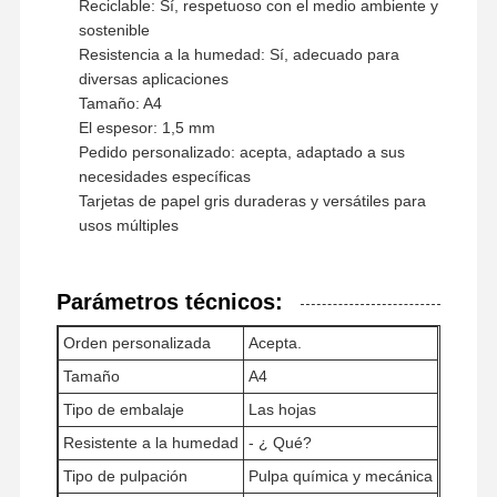
Reciclable: Sí, respetuoso con el medio ambiente y
sostenible
Papel brillante
Resistencia a la humedad: Sí, adecuado para
Papel de colores
diversas aplicaciones
Tamaño: A4
Papel Kraft
El espesor: 1,5 mm
Pedido personalizado: acepta, adaptado a sus
Papel ondulado
necesidades específicas
Tarjetas de papel gris duraderas y versátiles para
Papel del papel prensa
usos múltiples
papel de piedra
Parámetros técnicos:
Copia el papel
Orden personalizada
Acepta.
cajas de papel
Tamaño
A4
Carrete de cable de papel
Tipo de embalaje
Las hojas
Resistente a la humedad
- ¿ Qué?
Suspensión de papel
Tipo de pulpación
Pulpa química y mecánica
tablero para pasteles