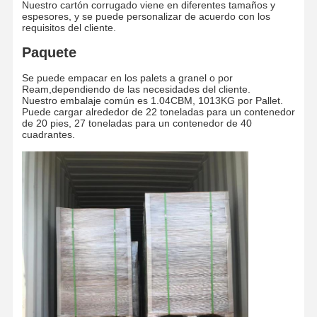
Nuestro cartón corrugado viene en diferentes tamaños y
espesores, y se puede personalizar de acuerdo con los
requisitos del cliente.
Papel de colores
Paquete
Papel Kraft
Se puede empacar en los palets a granel o por
Papel ondulado
Ream,dependiendo de las necesidades del cliente.
Nuestro embalaje común es 1.04CBM, 1013KG por Pallet.
Puede cargar alrededor de 22 toneladas para un contenedor
Papel del papel prensa
de 20 pies, 27 toneladas para un contenedor de 40
cuadrantes.
papel de piedra
Copia el papel
cajas de papel
Carrete de cable de papel
Suspensión de papel
tablero para pasteles