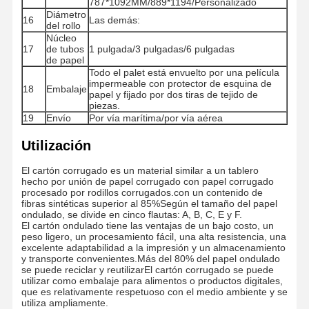
787*1092MM/889*1194/Personalizado
Diámetro
16
Las demás:
del rollo
Núcleo
17
de tubos
1 pulgada/3 pulgadas/6 pulgadas
Visita A La
Control De
Contáctenos
Noticias
de papel
Fábrica
Calidad
Todo el palet está envuelto por una película
impermeable con protector de esquina de
18
Embalaje
papel y fijado por dos tiras de tejido de
piezas.
19
Envío
Por vía marítima/por vía aérea
Casos De
El Blog
Utilización
Trabajo
El cartón corrugado es un material similar a un tablero
hecho por unión de papel corrugado con papel corrugado
cartulina gris
procesado por rodillos corrugados.con un contenido de
fibras sintéticas superior al 85%Según el tamaño del papel
ondulado, se divide en cinco flautas: A, B, C, E y F.
Tablero a dos caras
El cartón ondulado tiene las ventajas de un bajo costo, un
peso ligero, un procesamiento fácil, una alta resistencia, una
excelente adaptabilidad a la impresión y un almacenamiento
Papel compensado
y transporte convenientes.Más del 80% del papel ondulado
se puede reciclar y reutilizarEl cartón corrugado se puede
Papel de tablero de marfil
utilizar como embalaje para alimentos o productos digitales,
que es relativamente respetuoso con el medio ambiente y se
utiliza ampliamente.
Papel brillante