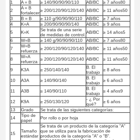
1
A = B
≥ 140/90/90/90/110
AB/BC
≥ 7 años80
A = B
2
≥ 200/120/90/120/140
AB/BC
≥ 11 años50
fortalecer
3
B = B
≥ 110 g/90/90/90/110
AB/BC
≥ 7 años
4
K=A
≥ 200/90/90/90/140
AB/BC
≥ 9 años
Se trata de una serie
5
K=K
AB/BC
≥ 14 años5
de medidas de control.
6
W=B
≥ 140 g/90/90/90/110
AB/BC
≥ 7 años80
W=B
7
≥ 200/120/90/120/140
AB/BC
≥ 11 años50
refuerza
W=A
8
≥ 200/120/90/120/140
AB/BC
≥ 11 años50
refuerza
B. El
9
K3A
≥ 250/140/140
≥ 8 años
trabajo
B. El
10
A3A
≥ 140/90/140
≥ 6 años3
trabajo
B. El
11
A3B
≥ 140/90/110
≥ 4 años9
trabajo
- ¿ Por
12
K9A
≥ 250/130/120
≥ 6 años
qué?
13
Grado
Se trata de las siguientes categorías:
Tipo de
14
Por rollo o por hoja
papel
Hogar
Productos
Los Videos
Sobre
Se trata de un producto de la categoría "A"
Nosotros
Tamaño
que se utiliza para la fabricación de
15
estándar
productos de la categoría "A" o "B".