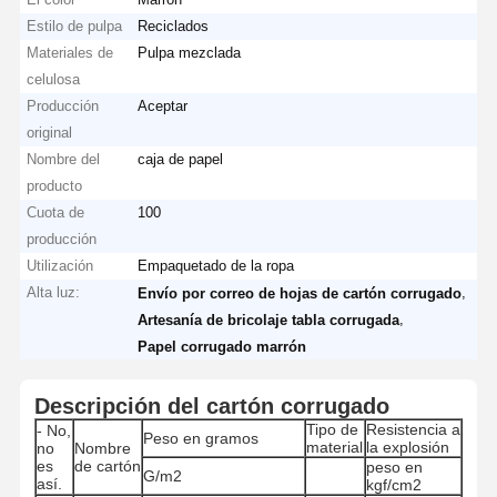
Estilo de pulpa
Reciclados
Materiales de
Pulpa mezclada
celulosa
Producción
Aceptar
original
Nombre del
caja de papel
producto
Cuota de
100
producción
Utilización
Empaquetado de la ropa
Alta luz:
,
Envío por correo de hojas de cartón corrugado
,
Artesanía de bricolaje tabla corrugada
Papel corrugado marrón
Descripción del cartón corrugado
Tipo de
Resistencia a
- No,
Peso en gramos
material
la explosión
no
Nombre
es
de cartón
peso en
G/m2
así.
kgf/cm2