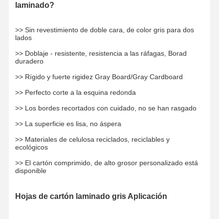
laminado?
>> Sin revestimiento de doble cara, de color gris para dos
Visita A La
Control De
Contáctenos
Noticias
lados
Fábrica
Calidad
>> Doblaje - resistente, resistencia a las ráfagas, Borad
duradero
>> Rígido y fuerte rigidez Gray Board/Gray Cardboard
>> Perfecto corte a la esquina redonda
Casos De
El Blog
>> Los bordes recortados con cuidado, no se han rasgado
Trabajo
>> La superficie es lisa, no áspera
cartulina gris
>> Materiales de celulosa reciclados, reciclables y
ecológicos
Tablero a dos caras
>> El cartón comprimido, de alto grosor personalizado está
disponible
Papel compensado
Hojas de cartón laminado gris Aplicación
Papel de tablero de marfil
Papel brillante