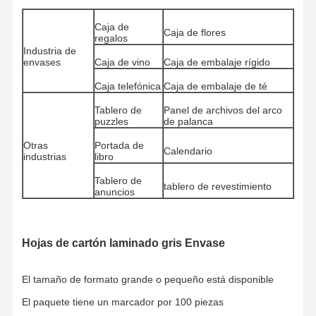
Caja de
Papel de colores
Caja de flores
regalos
Industria de
Papel Kraft
envases
Caja de vino
Caja de embalaje rígido
Caja telefónica
Caja de embalaje de té
Papel ondulado
Tablero de
Panel de archivos del arco
Papel del papel prensa
puzzles
de palanca
Otras
Portada de
papel de piedra
Calendario
industrias
libro
Copia el papel
Tablero de
tablero de revestimiento
anuncios
cajas de papel
Carrete de cable de papel
Hojas de cartón laminado gris Envase
Suspensión de papel
El tamaño de formato grande o pequeño está disponible
tablero para pasteles
El paquete tiene un marcador por 100 piezas