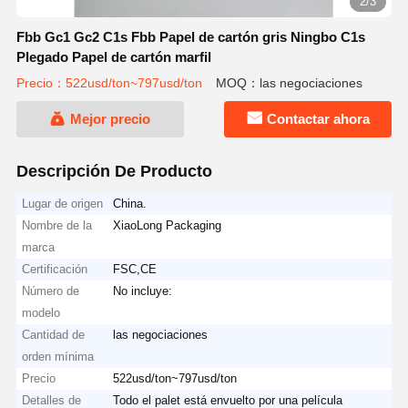
2/3
Fbb Gc1 Gc2 C1s Fbb Papel de cartón gris Ningbo C1s
Plegado Papel de cartón marfil
Precio：522usd/ton~797usd/ton
MOQ：las negociaciones
Mejor precio
Contactar ahora
Descripción De Producto
Lugar de origen
China.
Nombre de la
XiaoLong Packaging
marca
Certificación
FSC,CE
Número de
No incluye:
modelo
Cantidad de
las negociaciones
orden mínima
Precio
522usd/ton~797usd/ton
Detalles de
Todo el palet está envuelto por una película