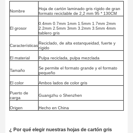
Hoja de cartón laminado gris rígido de gran
Nombre
formato reciclable de 2,2 mm 95 * 130CM
0.4mm 0.7mm 1mm 1.5mm 1.7mm 2mm
El grosor
2.2mm 2.5mm 3mm 3.2mm 3.5mm 4mm
tablero gris
Reciclado, de alta estanqueidad, fuerte y
Características
rígido
El material
Pulpa reciclada, pulpa mezclada
Se permite el formato grande y el formato
Tamaño
pequeño
El color
Ambos lados de color gris
Puerto de
Guangzhu o Shenzhen
carga
Origen
Hecho en China
Hogar
Productos
Los Videos
Sobre
Nosotros
¿ Por qué elegir nuestras hojas de cartón gris