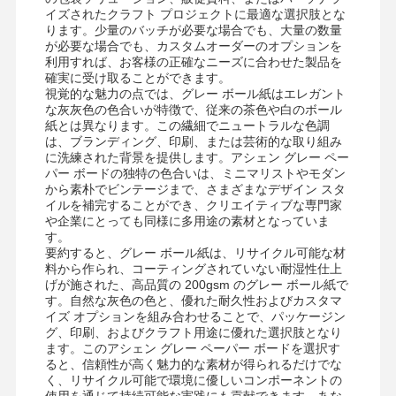
イズされたクラフト プロジェクトに最適な選択肢とな
ります。少量のバッチが必要な場合でも、大量の数量
が必要な場合でも、カスタムオーダーのオプションを
利用すれば、お客様の正確なニーズに合わせた製品を
確実に受け取ることができます。
視覚的な魅力の点では、グレー ボール紙はエレガント
な灰灰色の色合いが特徴で、従来の茶色や白のボール
紙とは異なります。この繊細でニュートラルな色調
は、ブランディング、印刷、または芸術的な取り組み
に洗練された背景を提供します。アシェン グレー ペー
パー ボードの独特の色合いは、ミニマリストやモダン
から素朴でビンテージまで、さまざまなデザイン スタ
イルを補完することができ、クリエイティブな専門家
や企業にとっても同様に多用途の素材となっていま
す。
要約すると、グレー ボール紙は、リサイクル可能な材
料から作られ、コーティングされていない耐湿性仕上
げが施された、高品質の 200gsm のグレー ボール紙で
す。自然な灰色の色と、優れた耐久性およびカスタマ
イズ オプションを組み合わせることで、パッケージン
グ、印刷、およびクラフト用途に優れた選択肢となり
家
製品
ビデオ
私たちについ
ます。このアシェン グレー ペーパー ボードを選択す
て
ると、信頼性が高く魅力的な素材が得られるだけでな
く、リサイクル可能で環境に優しいコンポーネントの
使用を通じて持続可能な実践にも貢献できます。あな