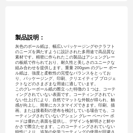
製品説明：
灰色のボール紙は、幅広いパッケージングやクラフト
のニーズを満たすように設計された多用途で高品質な
素材です。精密に作られたこの製品はアシェングレー
の板紙で作られており、耐久性と美しさのユニークな
組み合わせを提供します。重量 200gsm のグレー ボー
ル紙は、強度と柔軟性の完璧なバランスをとってお
り、パッケージング、印刷、クリエイティブ プロジェ
クトなどのさまざまな用途に適しています。
このグレーボール紙の際立った特徴の 1 つは、コーテ
ィングされていない表面です。コーティングされてい
ない仕上げにより、自然でマットな外観が得られ、触
感が向上し、簡単にカスタマイズできます。印刷、描
画、または接着剤の塗布を検討している場合でも、コ
ーティングされていないアシェン グレー ペーパー ボ
ードは優れた表面を提供し、デザインを鮮明さと鮮や
かさで際立たせます。このコーティングされていない
特性により、追加の化学コーティングの使用が回避さ