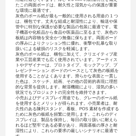
たこの両面ボードは、耐久性と湿気からの保護が重要
な環境に最適です。
灰色のボール紙が最も一般的に使用される用途の 1 つ
は、梱包です。丈夫な組成と耐湿性により、輸送や保
管中に特別な保護が必要な製品の包装に最適です。電
子機器や化粧品から食品や医薬品に至るまで、灰色の
板紙は内容物を安全かつ無傷に保ちます。両面ボード
の厚みによりクッション性に優れ、衝撃や乱暴な取り
扱いによる破損のリスクを軽減します。
灰色のボール紙は、梱包に加えて、クリエイティブ産
業や工芸産業でも広く使用されています。アーティス
トやデザイナーは、プロトタイプ、モックアップ、プ
レゼンテーション ボードのベースとして灰色の板紙を
使用することがよくあります。滑らかな表面と一貫し
た色は、スケッチ、絵画、その他の芸術的表現に理想
的な背景を提供します。耐湿機能により、湿気の多い
状況でもプロジェクトの完全性を維持できます。
小売およびディスプレイ用途でも、グレーのボール紙
を使用するとメリットが得られます。小売業者は、耐
久性のある陳列スタンド、看板、POS 素材を作成する
ために灰色の板紙を頻繁に使用します。これらのディ
スプレイは、製品を保持し、毎日の取り扱いに耐えら
れるほど堅牢である必要があり、両面基板の厚さと耐
湿性により、これらの要求の厳しいシナリオに最適で
す。