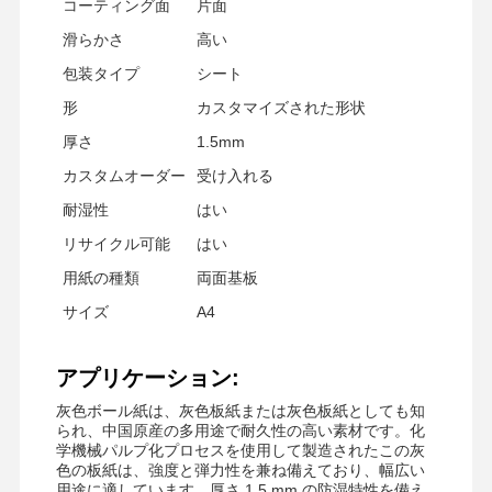
コーティング面
片面
カラー紙
滑らかさ
高い
包装タイプ
シート
クラフト紙
形
カスタマイズされた形状
波紋紙
厚さ
1.5mm
新聞用紙のペーパー
カスタムオーダー
受け入れる
耐湿性
はい
ストーンペーパー
リサイクル可能
はい
コピー用紙
用紙の種類
両面基板
紙箱
サイズ
A4
紙のワイヤスループ
アプリケーション:
経師
灰色ボール紙は、灰色板紙または灰色板紙としても知
られ、中国原産の多用途で耐久性の高い素材です。化
ケーキボード
学機械パルプ化プロセスを使用して製造されたこの灰
色の板紙は、強度と弾力性を兼ね備えており、幅広い
用途に適しています。厚さ 1.5 mm の防湿特性を備え