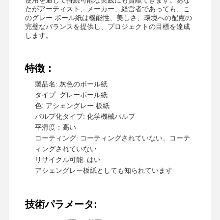
たがアーティスト、メーカー、経営者であっても、こ
のグレー ボール紙は機能性、美しさ、環境への配慮の
完璧なバランスを提供し、プロジェクトの目標を達成
します。
工場見学
品質管理
お問い合わせ
ニュース
特徴：
製品名: 灰色のボール紙
タイプ: グレーボール紙
事件
ブログ
色: アシェングレー 板紙
パルプ化タイプ: 化学機械パルプ
平滑度：高い
灰色のボール紙
コーティング: コーティングされていない、コーテ
ィングされていない
複式アパート板
リサイクル可能: はい
アシェングレー板紙としても知られています
オフセット ペーパー
アイボリー紙のペーパー
技術パラメータ:
光沢紙