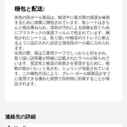
梱包と配送:
灰色の段ボール製品は、輸送中に最大限の保護を確保
するために慎重に梱包されています。各シートはきち
んと積み重ねられ、湿気や汚れによる損傷を防ぐため
にプラスチックの保護フィルムで包まれています。梱
包されたシートは、取り扱いや輸送のストレスに耐え
るように設計された頑丈な強化段ボール箱に入れられ
ます。
出荷の際、箱は工業用テープでしっかりと封をされ、
取り扱い説明書が明確に記載されたラベルが貼られて
います。安定性と輸送の容易さを実現するために、複
数の箱がパレット化され、シュリンク包装されていま
す。この梱包方法により、グレー ボール紙製品がすぐ
に使用できる優れた状態で目的地に到着することが保
証されます。
連絡先の詳細