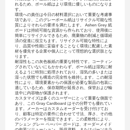
れるため、ボール紙はより環境に優しいものになりま
す。
環境への責任は今日の材料選択において重要な考慮事
項であり、このグレーボール紙はリサイクル可能な性
質によりそれらの要求を満たします。 Ashen Grey 紙
ボードは持続可能な資源から作られており、使用後に
簡単にリサイクルできるため、廃棄物の削減と循環経
済の促進に役立ちます。リサイクル可能な特性によ
り、品質や性能に妥協することなく環境に配慮した素
材を優先する企業や個人にとって理想的な選択肢とな
ります。
耐湿性もこの灰色板紙の重要な特性です。コーティン
グされていないにもかかわらず、ボール紙は湿気に耐
えるように特別に処理されており、湿気の多いまたは
湿った状態でも構造の完全性を維持します。この耐湿
性により、環境要素からの保護が必要な製品の包装に
適しているため、保存期間が延長され、保管および輸
送中に内容物が保護されます。
カスタマイズは多くのユーザーにとって重要な側面で
あり、この Gray Cardboard はその分野でも優れてい
ます。メーカーはカスタムオーダーを受け付けてお
り、顧客は特定の要件に合わせて寸法、厚さ、その他
のパラメーターを指定できます。この柔軟性により、
アシェン グレー ペーパー ボードは、オーダーメイド
の包装ソリューション、販促資料、またはパーソナラ