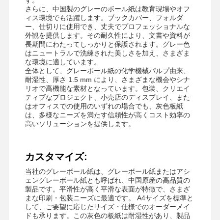
さらに、中国製のグレーのボール紙は教育現場やオフ
ィス環境でも活躍します。ブックカバー、フォルダ
ー、仕切りに使用でき、丈夫でプロフェッショナルな
外観を提供します。その耐久性により、文書や資料が
長期間にわたってしっかりと保護されます。グレー色
はニュートラルで洗練された美しさを加え、さまざま
な環境に適しています。
全体として、グレーボール紙の化学機械パルプ由来、
耐湿性、厚さ 1.5 mm により、さまざまな機会やシナ
リオで高機能な素材となっています。包装、クリエイ
ティブなプロジェクト、小売店のディスプレイ、また
はオフィスでの使用のいずれの場合でも、灰色板紙
は、多様なニーズを満たす信頼性が高くコスト効率の
高いソリューションを提供します。
カスタマイズ:
当社のグレーボール紙は、グレーボール紙またはアシ
ェングレーボール紙とも呼ばれ、中国原産の高品質の
製品です。平滑性が高く平滑な表面が特徴で、さまざ
まな印刷・包装ニーズに最適です。 A4サイズを標準と
して、ご要望に応じたサイズ・仕様でのオーダーメイ
ドも承ります。この灰色の板紙は耐湿性があり、製品