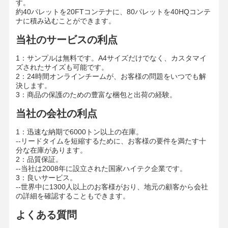
す。
カラー紙
約40パレットを20FTコンテナに、80パレットを40HQコンテ
ナに積み込むことができます。
クラフト紙
当社のサービスの利点
波紋紙
1：サンプルは無料です。A4サイズだけでなく、カスタマイ
ズされたサイズも可能です。
新聞用紙のペーパー
2：24時間オンラインチームが、お客様の問題をいつでも解
決します。
ストーンペーパー
3：商品の保護のための豊富な梱包と出荷の経験。
当社の会社の利点
コピー用紙
1：迅速な納期で6000トン以上の在庫。
紙箱
--リードタイムを短縮するために、お客様の要件を満たす十
分な在庫があります。
紙のワイヤスループ
2：品質保証。
--当社は2008年に設立された国家ハイテク企業です。
3：良いサービス。
経師
--世界中に1300人以上のお客様がおり、地元の顧客から会社
の詳細を確認することもできます。
ケーキボード
よくある質問