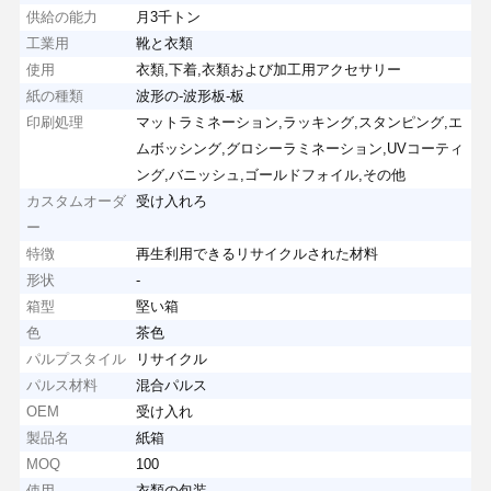
供給の能力
月3千トン
工業用
靴と衣類
使用
衣類,下着,衣類および加工用アクセサリー
紙の種類
波形の-波形板-板
印刷処理
マットラミネーション,ラッキング,スタンピング,エ
ムボッシング,グロシーラミネーション,UVコーティ
ング,バニッシュ,ゴールドフォイル,その他
カスタムオーダ
受け入れろ
ー
特徴
再生利用できるリサイクルされた材料
形状
-
箱型
堅い箱
色
茶色
パルプスタイル
リサイクル
パルス材料
混合パルス
OEM
受け入れ
製品名
紙箱
MOQ
100
使用
衣類の包装