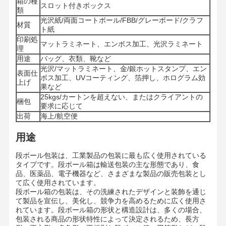
箱の種
スロット付きボックス
類
光沢紙/両面コートボール/FBB/グレーボード/クラフ
材質
ト紙
印刷処
マットラミネート、エンボス加工、光沢ラミネート
理
用途
バッグ、衣類、靴など
光沢/マットラミネート、金/銀ホットスタンプ、エン
表面仕
ボス加工、UVコーティング、箔押し、ホログラム効
上げ
果など
25kgs/カートンを超えない、またはクライアントの
梱包
要求に応じて
出荷
海上/航空便
用途
段ボール包装は、工業製品の包装に最も広く使用されている
タイプです。段ボール箱は輸送包装の主な形態であり、食
品、医薬品、電子機器など、さまざまな製品の販売包装とし
て広く使用されています。
段ボール箱の包装は、その洗練されたデザインと装飾を通じ
家
製品
ビデオ
私たちについ
て製品を宣伝し、美化し、競争力を高めるために広く使用さ
て
れています。段ボール箱の形状と構造設計は、多くの場合、
包装される商品の形状特性によって決定されるため、長方