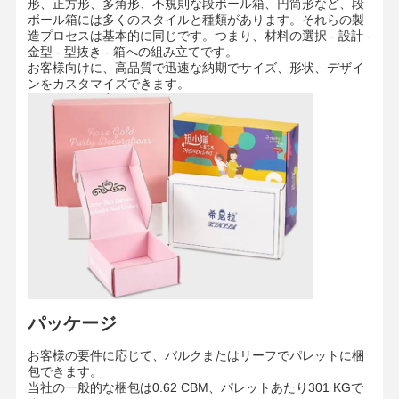
形、正方形、多角形、不規則な段ボール箱、円筒形など、段
ボール箱には多くのスタイルと種類があります。それらの製
造プロセスは基本的に同じです。つまり、材料の選択 - 設計 -
金型 - 型抜き - 箱への組み立てです。
お客様向けに、高品質で迅速な納期でサイズ、形状、デザイ
工場見学
品質管理
お問い合わせ
ニュース
ンをカスタマイズできます。
事件
ブログ
灰色のボール紙
複式アパート板
オフセット ペーパー
パッケージ
アイボリー紙のペーパー
お客様の要件に応じて、バルクまたはリーフでパレットに梱
包できます。
光沢紙
当社の一般的な梱包は0.62 CBM、パレットあたり301 KGで