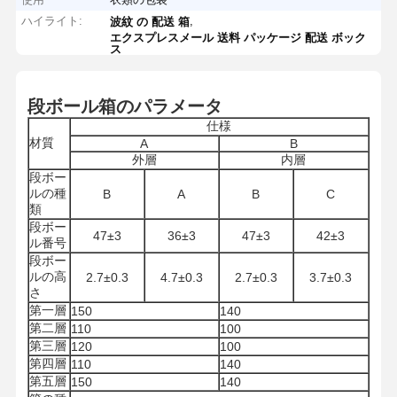
ハイライト:
,
波紋 の 配送 箱
エクスプレスメール 送料 パッケージ 配送 ボック
ス
段ボール箱のパラメータ
仕様
材質
A
B
外層
内層
段ボー
ルの種
B
A
B
C
類
段ボー
47±3
36±3
47±3
42±3
ル番号
段ボー
ルの高
2.7±0.3
4.7±0.3
2.7±0.3
3.7±0.3
さ
第一層
150
140
第二層
110
100
第三層
120
100
第四層
110
140
第五層
150
140