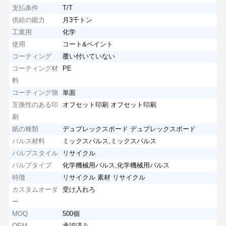
支払条件
T/T
供給の能力
月3千トン
工業用
化学
使用
コート&ペイント
コーティング
覆い付いていない
コーティング材
PE
料
コーティング側
単面
互換性のある印
オフセット印刷 オフセット印刷
刷
紙の種類
デュプレックスボード デュプレックスボード
パルス材料
ミックスパルス,ミックスパルス
パルプスタイル
リサイクル
パルプタイプ
化学機械用パルス,化学機械用パルス
特徴
リサイクル 素材 リサイクル
カスタムオーダ
受け入れろ
ー
MOQ
500個
OEM
承認済み