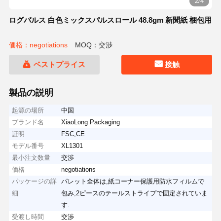
2/4
ログパルス 白色ミックスパルスロール 48.8gm 新聞紙 梱包用
価格：negotiations
MOQ：交渉
ベストプライス
接触
製品の説明
起源の場所
中国
ブランド名
XiaoLong Packaging
証明
FSC,CE
モデル番号
XL1301
最小注文数量
交渉
価格
negotiations
パッケージの詳
パレット全体は,紙コーナー保護用防水フィルムで
細
包み,2ピースのテールストライプで固定されていま
す.
受渡し時間
交渉