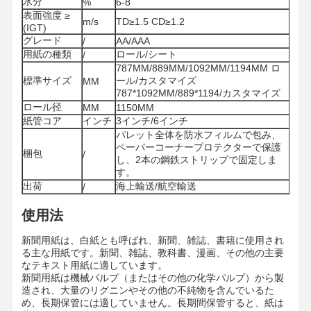
水分
%
6-8
表面強度 ≥
m/s
TD≥1.5 CD≥1.2
(IGT)
グレード
/
AA/AAA
用紙の種類
ロール/シート
/
787MM/889MM/1092MM/1194MM ロ
標準サイズ
ール/カスタマイズ
MM
787*1092MM/889*1194/カスタマイズ
ロール径
MM
1150MM
紙管コア
インチ
3インチ/6インチ
パレット全体を防水フィルムで包み、
ペーパーコーナープロテクターで保護
梱包
/
し、2本の鋼鉄ストリップで固定しま
す。
出荷
海上輸送/航空輸送
/
使用法
新聞用紙は、白紙とも呼ばれ、新聞、雑誌、書籍に使用され
る主な用紙です。新聞、雑誌、教科書、漫画、その他の主要
なテキスト用紙に適しています。
家
製品
ビデオ
私たちについ
新聞用紙は機械パルプ（またはその他の化学パルプ）から製
て
造され、大量のリグニンやその他の不純物を含んでいるた
め、長期保管には適していません。長期間保管すると、紙は