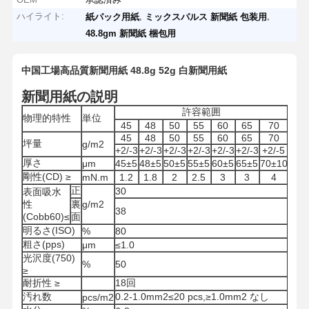
ハイライト:
,
,
紙パック用紙
ミックスパルス 新聞紙 包装用
48.8gm 新聞紙 梱包用
中国工場高品質新聞用紙 48.8g 52g 白新聞用紙
新聞用紙の説明
許容範囲
物理的特性
単位
45
48
50
55
60
65
70
45
48
50
55
60
65
70
坪量
g/m2
+2/-3
+2/-3
+2/-3
+2/-3
+2/-3
+2/-3
+2/-5
厚さ
μm
45±5
48±5
50±5
55±5
60±5
65±5
70±10
剛性(CD) ≥
mN.m
1.2
1.8
2
2.5
3
3
4
正
30
表面吸水
性
裏
g/m2
38
(Cobb60)≤
面
明るさ(ISO)
%
80
粗さ(pps)
μm
≤1.0
光沢度(750)
%
50
≥
耐折性 ≥
18回
汚れ数
0.2-1.0mm2≤20 pcs,≥1.0mm2 なし
pcs/m2