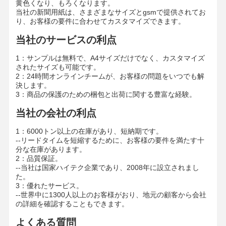
黄色くなり、もろくなります。
当社の新聞用紙は、さまざまなサイズとgsmで提供されてお
り、お客様の要件に合わせてカスタマイズできます。
当社のサービスの利点
工場見学
品質管理
お問い合わせ
ニュース
1：サンプルは無料で、A4サイズだけでなく、カスタマイズ
されたサイズも可能です。
2：24時間オンラインチームが、お客様の問題をいつでも解
決します。
3：商品の保護のための梱包と出荷に関する豊富な経験。
事件
ブログ
当社の会社の利点
灰色のボール紙
1：6000トン以上の在庫があり、短納期です。
--リードタイムを短縮するために、お客様の要件を満たす十
複式アパート板
分な在庫があります。
2：品質保証。
--当社は国家ハイテク企業であり、2008年に設立されまし
オフセット ペーパー
た。
3：優れたサービス。
アイボリー紙のペーパー
--世界中に1300人以上のお客様がおり、地元の顧客から会社
の詳細を確認することもできます。
光沢紙
よくある質問