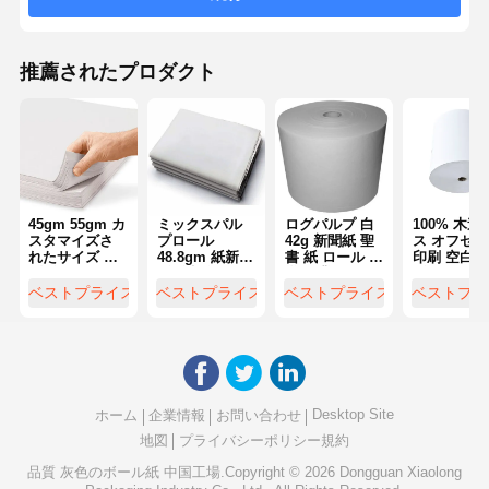
推薦されたプロダクト
45gm 55gm カ
ミックスパル
ログパルプ 白
100% 木造
スタマイズさ
プロール
42g 新聞紙 聖
ス オフセッ
れたサイズ 新
48.8gm 紙新聞
書 紙 ロール 化
印刷 空白新
聞紙をリサイ
紙紙 梱包用
学 工業 用
紙 45gm 4
クルする 紙を
ベストプライス
ベストプライス
ベストプライス
ベストプラ
巻いて紙を包
装する
Desktop Site
ホーム
企業情報
お問い合わせ
地図
プライバシーポリシー規約
品質
灰色のボール紙
中国工場.Copyright © 2026 Dongguan Xiaolong