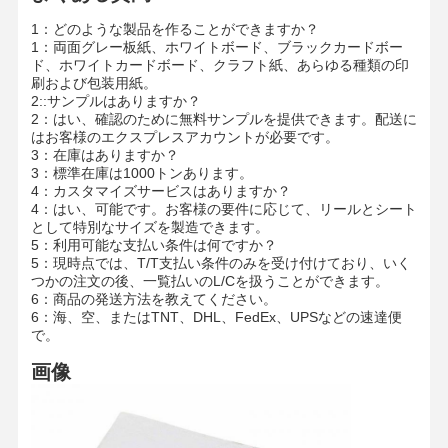
カラー紙
1：どのような製品を作ることができますか？
1：両面グレー板紙、ホワイトボード、ブラックカードボー
クラフト紙
ド、ホワイトカードボード、クラフト紙、あらゆる種類の印
刷および包装用紙。
波紋紙
2::サンプルはありますか？
2：はい、確認のために無料サンプルを提供できます。配送に
はお客様のエクスプレスアカウントが必要です。
新聞用紙のペーパー
3：在庫はありますか？
3：標準在庫は1000トンあります。
ストーンペーパー
4：カスタマイズサービスはありますか？
4：はい、可能です。お客様の要件に応じて、リールとシート
コピー用紙
として特別なサイズを製造できます。
5：利用可能な支払い条件は何ですか？
5：現時点では、T/T支払い条件のみを受け付けており、いく
紙箱
つかの注文の後、一覧払いのL/Cを扱うことができます。
6：商品の発送方法を教えてください。
紙のワイヤスループ
6：海、空、またはTNT、DHL、FedEx、UPSなどの速達便
で。
経師
画像
ケーキボード