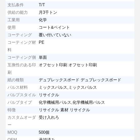
支払条件
T/T
供給の能力
月3千トン
工業用
化学
使用
コート&ペイント
コーティング
覆い付いていない
コーティング材
PE
料
コーティング側
単面
互換性のある印
オフセット印刷 オフセット印刷
刷
紙の種類
デュプレックスボード デュプレックスボード
パルス材料
ミックスパルス,ミックスパルス
パルプスタイル
リサイクル
パルプタイプ
化学機械用パルス,化学機械用パルス
特徴
リサイクル 素材 リサイクル
カスタムオーダ
受け入れろ
ー
MOQ
500個
OEM
承認済み