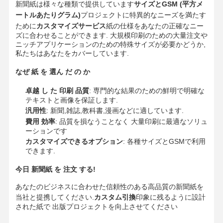
新聞紙は様々な種類で提供しています
サイズとGSM (平方メ
カラー紙
ートルあたりグラム)
プロジェクトに特異的なニーズを満たす
ために
カスタマイズサービス
紙の仕様をあなたの正確なニー
クラフト紙
ズに合わせることができます. 大規模印刷のための大量注文や
ニッチアプリケーションのための特殊サイズが必要かどうか,
波紋紙
私たちはあなたをカバーしています.
新聞用紙のペーパー
なぜ 紙 を 選ん だ の か
卓越 し た 印刷 品質
: 専門的な結果のための鮮明で明確な
ストーンペーパー
テキストと画像を保証します.
汎用性
: 新聞,雑誌,教科書,漫画などに適しています.
コピー用紙
費用 効率
: 品質を損なうことなく 大量印刷に最適なソリュ
ーションです
紙箱
カスタマイズできるオプション
: 各種サイズとGSMで利用
できます.
紙のワイヤスループ
今日 新聞紙 を 注文 する!
経師
あなたのビジネスに合わせた信頼性のある高品質の新聞紙を
ケーキボード
当社と提携してください.
カスタム引換
印象に残るように設計
された紙で 出版プロジェクトを向上させてください