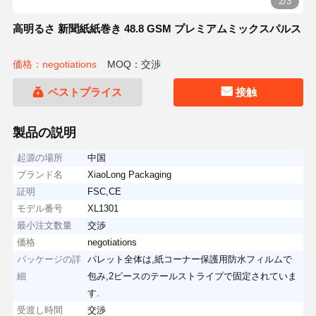
2/3
高明るさ 新聞紙紙巻き 48.8 GSM プレミアムミックスパルス
価格：negotiations
MOQ：交渉
ベストプライス
接触
製品の説明
起源の場所
中国
ブランド名
XiaoLong Packaging
証明
FSC,CE
モデル番号
XL1301
最小注文数量
交渉
価格
negotiations
パッケージの詳
パレット全体は,紙コーナー保護用防水フィルムで
細
包み,2ピースのテールストライプで固定されていま
す.
受渡し時間
交渉