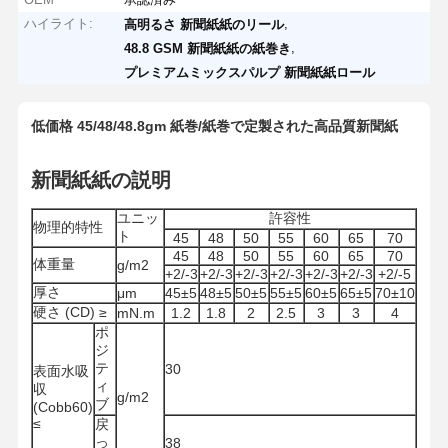
ハイライト:
,
高明るさ 新聞紙紙のリール
,
48.8 GSM 新聞紙紙の紙巻き
プレミアムミックスパルプ 新聞紙紙ロール
低価格 45/48/48.8gm 紙巻/紙巻で定製された高品質新聞紙
新聞紙紙の説明
ユニッ
許容性
物理的特性
ト
45
48
50
55
60
65
70
45
48
50
55
60
65
70
体重量
g/m2
+2/-3
+2/-3
+2/-3
+2/-3
+2/-3
+2/-3
+2/-5
厚さ
μm
45±5
48±5
50±5
55±5
60±5
65±5
70±10
硬さ (CD) ≥
mN.m
1.2
1.8
2
2.5
3
3
4
ポ
ジ
テ
30
表面水吸
ィ
収
g/m2
ブ
(Cobb60)
≤
戻
っ
38