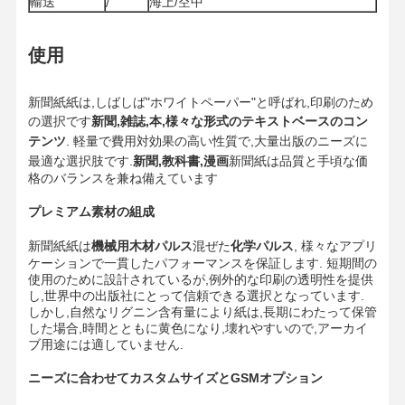
輸送
海上/空中
/
使用
工場見学
品質管理
お問い合わせ
ニュース
新聞紙紙は,しばしば"ホワイトペーパー"と呼ばれ,印刷のため
の選択です
新聞,雑誌,本,様々な形式のテキストベースのコン
テンツ
. 軽量で費用対効果の高い性質で,大量出版のニーズに
最適な選択肢です.
新聞,教科書,漫画
新聞紙は品質と手頃な価
格のバランスを兼ね備えています
事件
ブログ
プレミアム素材の組成
灰色のボール紙
新聞紙紙は
機械用木材パルス
混ぜた
化学パルス
, 様々なアプリ
ケーションで一貫したパフォーマンスを保証します. 短期間の
複式アパート板
使用のために設計されているが,例外的な印刷の透明性を提供
し,世界中の出版社にとって信頼できる選択となっています.
オフセット ペーパー
しかし,自然なリグニン含有量により紙は,長期にわたって保管
した場合,時間とともに黄色になり,壊れやすいので,アーカイ
アイボリー紙のペーパー
ブ用途には適していません.
ニーズに合わせてカスタムサイズとGSMオプション
光沢紙