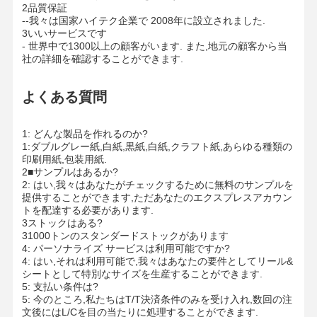
2品質保証
--我々は国家ハイテク企業で 2008年に設立されました.
3いいサービスです
- 世界中で1300以上の顧客がいます. また,地元の顧客から当
社の詳細を確認することができます.
よくある質問
1: どんな製品を作れるのか?
1:ダブルグレー紙,白紙,黒紙,白紙,クラフト紙,あらゆる種類の
印刷用紙,包装用紙.
2■サンプルはあるか?
2: はい,我々はあなたがチェックするために無料のサンプルを
提供することができます,ただあなたのエクスプレスアカウン
トを配達する必要があります.
3ストックはある?
31000トンのスタンダードストックがあります
4: パーソナライズ サービスは利用可能ですか?
4: はい,それは利用可能で,我々はあなたの要件としてリール&
シートとして特別なサイズを生産することができます.
5: 支払い条件は?
5: 今のところ,私たちはT/T決済条件のみを受け入れ,数回の注
文後にはL/Cを目の当たりに処理することができます.