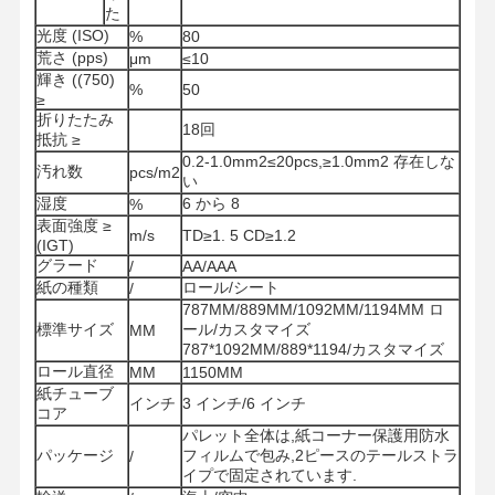
た
光度 (ISO)
%
80
荒さ (pps)
μm
≤10
輝き ((750)
%
50
≥
折りたたみ
18回
抵抗 ≥
0.2-1.0mm2≤20pcs,≥1.0mm2 存在しな
汚れ数
pcs/m2
い
湿度
6 から 8
%
表面強度 ≥
m/s
TD≥1. 5 CD≥1.2
(IGT)
グラード
/
AA/AAA
紙の種類
ロール/シート
/
787MM/889MM/1092MM/1194MM ロ
標準サイズ
ール/カスタマイズ
MM
787*1092MM/889*1194/カスタマイズ
ロール直径
MM
1150MM
紙チューブ
インチ
3 インチ/6 インチ
コア
家
製品
ビデオ
私たちについ
パレット全体は,紙コーナー保護用防水
て
パッケージ
フィルムで包み,2ピースのテールストラ
/
イプで固定されています.