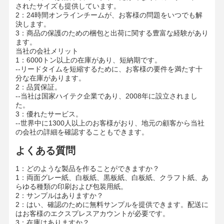
パレット全体を防水フィルムで包み、ペーパー
されたサイズも提供しています。
梱包
コーナープロテクターで保護し、2本のスチー
/
2：24時間オンラインチームが、お客様の問題をいつでも解
ルストリップで固定
決します。
出荷
海上/航空
/
3：商品の保護のための梱包と出荷に関する豊富な経験があり
工場見学
品質管理
お問い合わせ
ニュース
ます。
当社の会社メリット
1：6000トン以上の在庫があり、短納期です。
--リードタイムを短縮するために、お客様の要件を満たす十
分な在庫があります。
2：品質保証。
--当社は国家ハイテク企業であり、2008年に設立されまし
事件
ブログ
た。
3：優れたサービス。
--世界中に1300人以上のお客様がおり、地元の顧客から当社
灰色のボール紙
の会社の詳細を確認することもできます。
複式アパート板
よくある質問
1：どのような製品を作ることができますか？
オフセット ペーパー
1：両面グレー紙、白板紙、黒板紙、白板紙、クラフト紙、あ
らゆる種類の印刷および包装用紙。
アイボリー紙のペーパー
2：サンプルはありますか？
2：はい、確認のために無料サンプルを提供できます。配送に
光沢紙
はお客様のエクスプレスアカウントが必要です。
3：在庫はありますか？