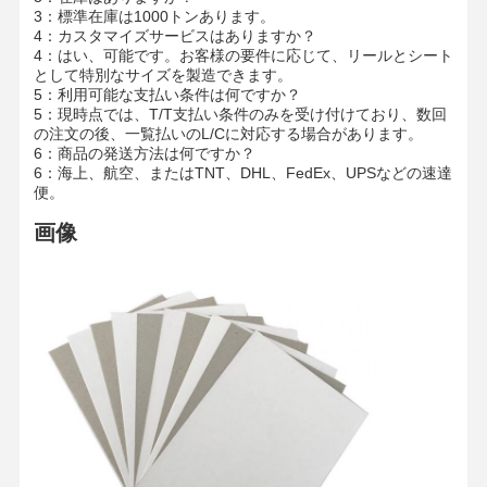
3：標準在庫は1000トンあります。
カラー紙
4：カスタマイズサービスはありますか？
4：はい、可能です。お客様の要件に応じて、リールとシート
クラフト紙
として特別なサイズを製造できます。
5：利用可能な支払い条件は何ですか？
波紋紙
5：現時点では、T/T支払い条件のみを受け付けており、数回
の注文の後、一覧払いのL/Cに対応する場合があります。
新聞用紙のペーパー
6：商品の発送方法は何ですか？
6：海上、航空、またはTNT、DHL、FedEx、UPSなどの速達
便。
ストーンペーパー
画像
コピー用紙
紙箱
紙のワイヤスループ
経師
ケーキボード