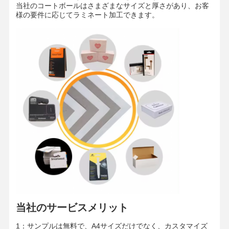
吸水
裏
g/m2
当社のコートボールはさまざまなサイズと厚さがあり、お客
40-80
性
面
様の要件に応じてラミネート加工できます。
剛性
mN.m
1.2
1.5
2.2
3.2
5.5
7
8.5
(CD) ≥
耐折強
回数
CD≥5 TD≥8
度 ≥
明度
%
≥ 74
(ISO)
トップコーティング 10-12 ミディアムコーテ
コーテ
ィング 27-30 プライマーコーティング 9-11 合
g/m2
ィング
計コーティング 50-55
汚れの
個/m2
≤60
数
グレー
/
B/A/AA/AAA
ド
紙の種
ロール/シート
/
類
787MM/889MM/1092MM/1194MM ロール/カ
標準サ
スタマイズ
MM
イズ
787*1092MM/889*1194/カスタマイズ
ロール
家
製品
ビデオ
私たちについ
MM
1250MM
径
当社のサービスメリット
て
紙管コ
イン
3インチ/6インチ
ア
チ
1：サンプルは無料で、A4サイズだけでなく、カスタマイズ