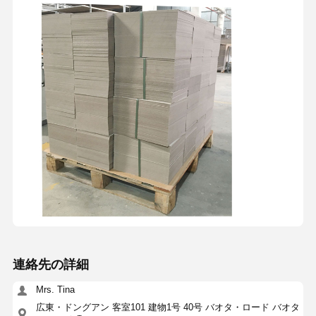
連絡先の詳細
Mrs. Tina
広東・ドングアン 客室101 建物1号 40号 バオタ・ロード バオタ