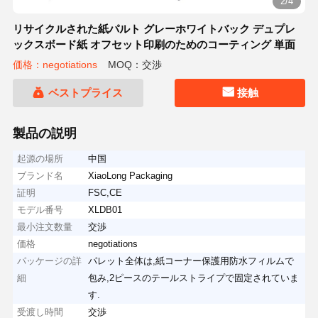
2/4
リサイクルされた紙パルト グレーホワイトバック デュプレ
ックスボード紙 オフセット印刷のためのコーティング 単面
価格：negotiations
MOQ：交渉
ベストプライス
接触
製品の説明
起源の場所
中国
ブランド名
XiaoLong Packaging
証明
FSC,CE
モデル番号
XLDB01
最小注文数量
交渉
価格
negotiations
パッケージの詳
パレット全体は,紙コーナー保護用防水フィルムで
細
包み,2ピースのテールストライプで固定されていま
す.
受渡し時間
交渉