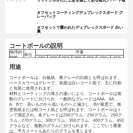
リサイクルされた上塗を施してある複式アパート板
,
オフセットコーティングデュプレックスボード グ
レーバック
,
オフセットで覆われたデュプレックスボード 白い
裏
コートボールの説明
物理的
坪量
単位
特性
200
230
250
300
350
400
450
193-
225-
243-
293-
342-
392-
442-
坪量
g/m2
用途
200
230
250
298
348
398
448
CD坪
g
≤ 10g
≤ 10g
≤ 10g
≤ 12g
≤ 15g
≤ 20g
≤ 20g
コートボールは、白板紙、裏グレーの白紙とも呼ばれます。
量の差
ベースカラーはグレーで、表面は白いコート面で、主に印刷
水分範
6.0-
6.0-
6.0-
6.0-
7.0-
8.0-
%
7.5-8.5
と包装に使用されます。
囲
6.5
6.5
7.0
7.5
8.0
9.0
材料とコーティングの厚さの違いにより、コートボールは複
22.7-
26-
29-
35.3-
46.5-
厚さ
μm
41-43
53-55
数のグレードに分けられ、一般的なグレードはAAA、AA、
24
27.5
30.5
37
48.5
A、Bで、高いものから低いものへと減少し、Bが最悪で、無
厚さの
μm
1
1
1.2
1.5
2
2
2
塗装紙または軽コート紙とも呼ばれます。コートボールはト
差
ンで測定され、各グレードは200グラム、230グラム、250グ
白色度
%
≥78.5
ラム、270グラム、300グラム、350グラム、400グラム、450
平滑度
s
≥ 80
グラムなど、複数のグラムに分けられます。ここでいう重量
正
表面
≤ 50
は、平方メートルあたりのグラムを表します。