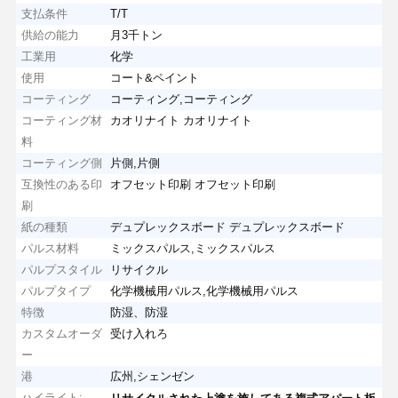
支払条件
T/T
供給の能力
月3千トン
工業用
化学
使用
コート&ペイント
コーティング
コーティング,コーティング
コーティング材
カオリナイト カオリナイト
料
コーティング側
片側,片側
互換性のある印
オフセット印刷 オフセット印刷
刷
紙の種類
デュプレックスボード デュプレックスボード
パルス材料
ミックスパルス,ミックスパルス
パルプスタイル
リサイクル
パルプタイプ
化学機械用パルス,化学機械用パルス
特徴
防湿、防湿
カスタムオーダ
受け入れろ
ー
港
広州,シェンゼン
ハイライト: