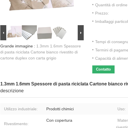
Quantità di ordin
Prezzo:
Imballaggi particol
Tempi di consegn
Grande immagine :
1.3mm 1.6mm Spessore
Termini di pagame
di pasta riciclata Cartone bianco rivestito di
cartone duplex con carta grigio
Capacità di alime
Contatto
1.3mm 1.6mm Spessore di pasta riciclata Cartone bianco riv
descrizione
Utilizzo industriale:
Prodotti chimici
Uso:
Con copertura
Materi
Rivestimento:
rivest