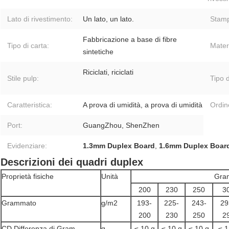
Lato di rivestimento:
Un lato, un lato.
Stamp
Fabbricazione a base di fibre
Tipo di carta:
Materi
sintetiche
Riciclati, riciclati
Stile pulp:
Tipo d
Caratteristica:
A prova di umidità, a prova di umidità
Ordin
Port:
GuangZhou, ShenZhen
Evidenziare:
1.3mm Duplex Board
,
1.6mm Duplex Boar
Descrizioni dei quadri duplex
Proprietà fisiche
Unità
Gra
200
230
250
3
Grammato
g/m2
193-
225-
243-
29
200
230
250
2
CD Differenza di Gram
g
≤ 10 g
≤ 10 g
≤ 10 g
≤ 1