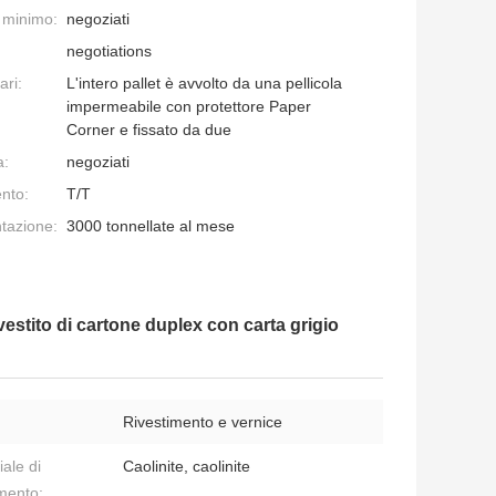
e minimo:
negoziati
negotiations
ari:
L'intero pallet è avvolto da una pellicola
impermeabile con protettore Paper
Corner e fissato da due
a:
negoziati
nto:
T/T
ntazione:
3000 tonnellate al mese
estito di cartone duplex con carta grigio
Rivestimento e vernice
ale di
Caolinite, caolinite
imento: