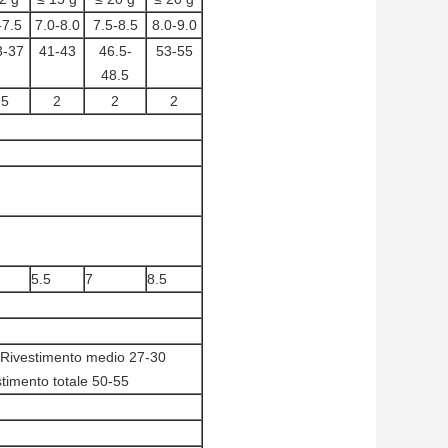
-7.5
7.0-8.0
7.5-8.5
8.0-9.0
3-37
41-43
46.5-
53-55
48.5
.5
2
2
2
5.5
7
8.5
 Rivestimento medio 27-30
timento totale 50-55