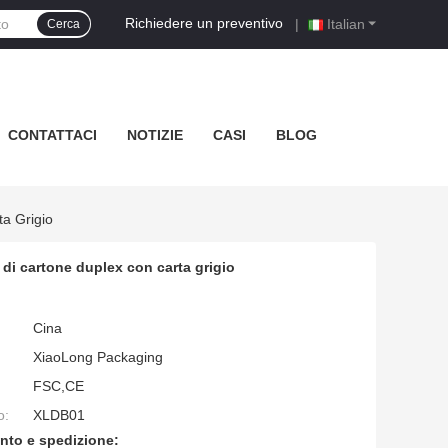
Richiedere un preventivo
|
Italian
Cerca
CONTATTACI
NOTIZIE
CASI
BLOG
a Grigio
 di cartone duplex con carta grigio
Cina
XiaoLong Packaging
FSC,CE
o:
XLDB01
nto e spedizione: