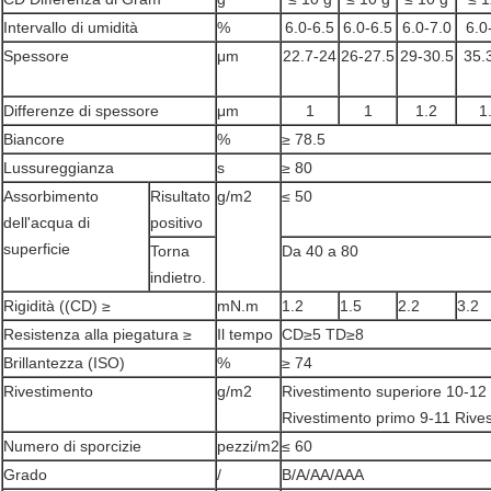
Intervallo di umidità
%
6.0-6.5
6.0-6.5
6.0-7.0
6.0
Spessore
μm
22.7-24
26-27.5
29-30.5
35.
Differenze di spessore
μm
1
1
1.2
1
Biancore
%
≥ 78.5
Lussureggianza
s
≥ 80
Assorbimento
Risultato
g/m2
≤ 50
dell'acqua di
positivo
superficie
Torna
Da 40 a 80
indietro.
Rigidità ((CD) ≥
mN.m
1.2
1.5
2.2
3.2
Resistenza alla piegatura ≥
Il tempo
CD≥5 TD≥8
Brillantezza (ISO)
%
≥ 74
Rivestimento
g/m2
Rivestimento superiore 10-12
Rivestimento primo 9-11 Rives
Numero di sporcizie
pezzi/m2
≤ 60
Grado
/
B/A/AA/AAA