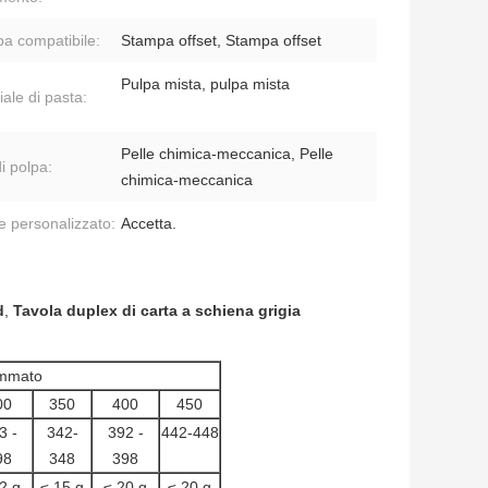
a compatibile:
Stampa offset, Stampa offset
Pulpa mista, pulpa mista
ale di pasta:
Pelle chimica-meccanica, Pelle
i polpa:
chimica-meccanica
e personalizzato:
Accetta.
d
,
Tavola duplex di carta a schiena grigia
mmato
00
350
400
450
3 -
342-
392 -
442-448
98
348
398
2 g
≤ 15 g
≤ 20 g
≤ 20 g