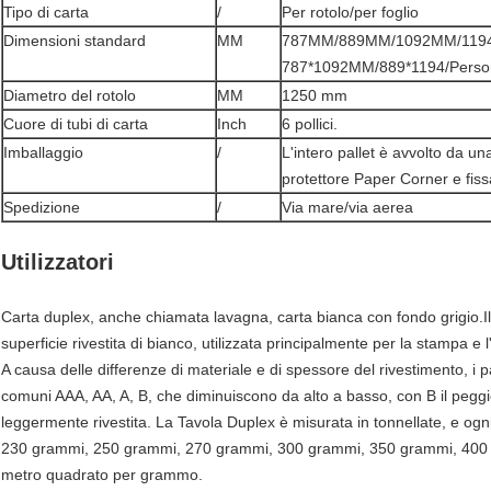
Tipo di carta
/
Per rotolo/per foglio
Dimensioni standard
MM
787MM/889MM/1092MM/1194M
787*1092MM/889*1194/Person
Diametro del rotolo
MM
1250 mm
Cuore di tubi di carta
Inch
6 pollici.
Imballaggio
/
L'intero pallet è avvolto da u
protettore Paper Corner e fiss
Spedizione
/
Via mare/via aerea
Utilizzatori
Carta duplex, anche chiamata lavagna, carta bianca con fondo grigio.Il 
superficie rivestita di bianco, utilizzata principalmente per la stampa e l
A causa delle differenze di materiale e di spessore del rivestimento, i p
comuni AAA, AA, A, B, che diminuiscono da alto a basso, con B il peggi
leggermente rivestita. La Tavola Duplex è misurata in tonnellate, e ogn
230 grammi, 250 grammi, 270 grammi, 300 grammi, 350 grammi, 400 g
metro quadrato per grammo.