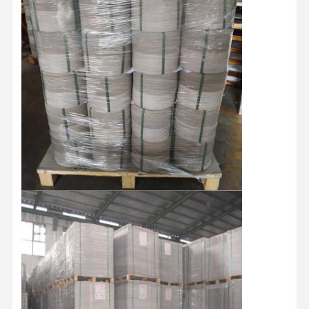
Цветная бумага
Крафтная бумага
Корпус из гофрированного картона
Бумага газетной бумаги
каменная бумага
Копировальная бумага
бумажные коробки
Катушка из бумажной проволоки
Бумажная вешалка
Тортовая доска