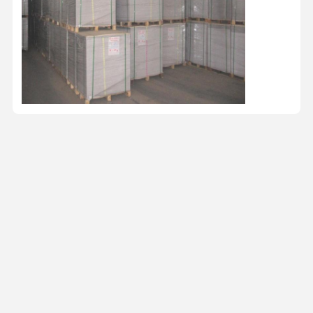
Контактная Информация
Mrs. Tina
Гуандун Донгуань Комната 101, здание 1, No 40, улица
Баота, Баотанг, город Худзи
15322891631
Контакт
Получить Лучшую Цену Для