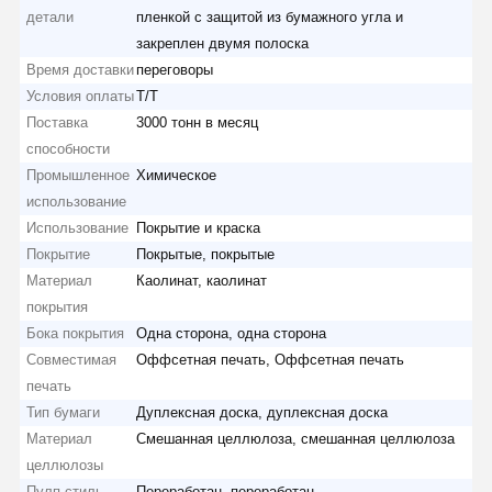
детали
пленкой с защитой из бумажного угла и
закреплен двумя полоска
Время доставки
переговоры
Условия оплаты
T/T
Поставка
3000 тонн в месяц
способности
Промышленное
Химическое
использование
Использование
Покрытие и краска
Покрытие
Покрытые, покрытые
Материал
Каолинат, каолинат
покрытия
Бока покрытия
Одна сторона, одна сторона
Совместимая
Оффсетная печать, Оффсетная печать
печать
Тип бумаги
Дуплексная доска, дуплексная доска
Материал
Смешанная целлюлоза, смешанная целлюлоза
целлюлозы
Пулп стиль
Переработан, переработан