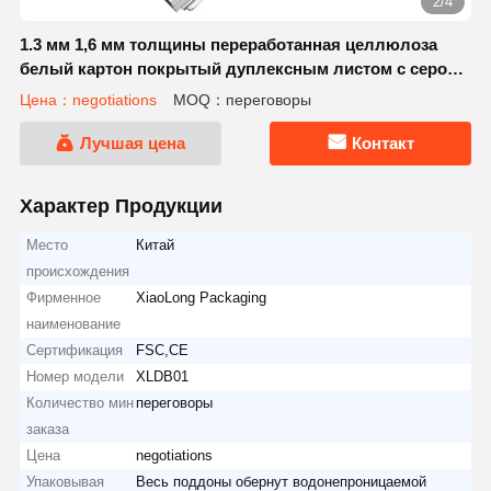
2/4
1.3 мм 1,6 мм толщины переработанная целлюлоза
белый картон покрытый дуплексным листом с серой
бумагой
Цена：negotiations
MOQ：переговоры
Лучшая цена
Контакт
Характер Продукции
Место
Китай
происхождения
Фирменное
XiaoLong Packaging
наименование
Сертификация
FSC,CE
Номер модели
XLDB01
Количество мин
переговоры
заказа
Цена
negotiations
Упаковывая
Весь поддоны обернут водонепроницаемой