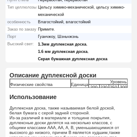
Тип целлюлозы
Цельсу химико-механической, цельсу химико-
механической
особенность
Влагостойкий, влагостойкий
Заказ по заказу
Примите.
Порт
Гуанчжоу, Шэньчжэнь
Высокий свет:
,
1.3мм дуплексная доска
,
1.6 мм дуплексная доска
Серая бумажная дуплексная доска
Описание дуплексной доски
Уровень вес
Физические свойства
Единица
200
230
250
300
35
193-
225-
243-
293 -
342
Уровень веса
г/м2
Использование
200
230
250
298
34
≤ 10
≤ 10
≤ 10
≤ 12
≤ 1
CD Разница граммов
g
Дуплексная доска, также называемая белой доской,
г
г
г
г
г
белая бумага с серой задней стороной.
6.0-
6.0-
6.0-
6.0-
7.0
Диапазон влажности
%
Из-за различий в материале и толщине покрытия,
6.5
6.5
7.0
7.5
8.0
дуплексные доски делятся на несколько классов, с
22.7-
26-
29-
35.3-
41-
Толщина
мм
общими классами AAA, AA, A, B, уменьшающимися от
24
27.5
30.5
37
43
высокого до низкого, причем B является худшим,также
Разница в толщине
мм
1
1
1.2
1.5
2