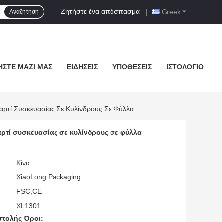
Ζητήστε ένα απόσπασμα
|
Greek
Αναζήτηση
ΉΣΤΕ ΜΑΖΊ ΜΑΣ
ΕΙΔΉΣΕΙΣ
ΥΠΟΘΈΣΕΙΣ
ΙΣΤΟΛΌΓΙΟ
τί Συσκευασίας Σε Κυλίνδρους Σε Φύλλα
τί συσκευασίας σε κυλίνδρους σε φύλλα
:
Κίνα
XiaoLong Packaging
FSC,CE
XL1301
τολής Όροι: