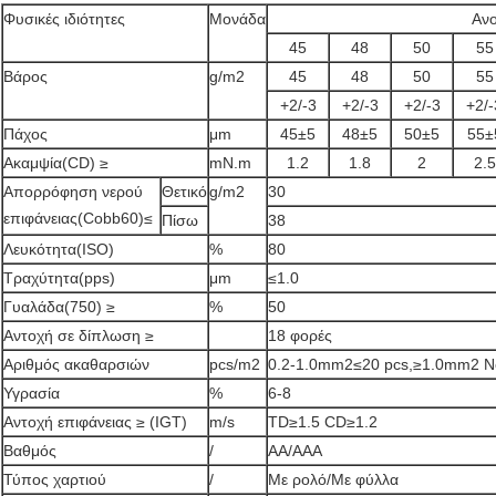
Φυσικές ιδιότητες
Μονάδα
Αν
45
48
50
55
Βάρος
g/m2
45
48
50
55
+2/-3
+2/-3
+2/-3
+2/-
Πάχος
μm
45±5
48±5
50±5
55±
Ακαμψία(CD) ≥
mN.m
1.2
1.8
2
2.5
Απορρόφηση νερού
Θετικό
g/m2
30
επιφάνειας(Cobb60)≤
Πίσω
38
Λευκότητα(ISO)
%
80
Τραχύτητα(pps)
μm
≤1.0
Γυαλάδα(750) ≥
%
50
Αντοχή σε δίπλωση ≥
18 φορές
Αριθμός ακαθαρσιών
pcs/m2
0.2-1.0mm2≤20 pcs,≥1.0mm2 
Υγρασία
%
6-8
Αντοχή επιφάνειας ≥ (IGT)
m/s
TD≥1.5 CD≥1.2
Βαθμός
/
AA/AAA
Τύπος χαρτιού
/
Με ρολό/Με φύλλα