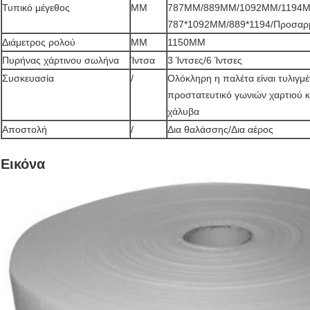
Τυπικό μέγεθος
MM
787MM/889MM/1092MM/1194M
787*1092MM/889*1194/Προσαρ
Διάμετρος ρολού
MM
1150MM
Πυρήνας χάρτινου σωλήνα
Ίντσα
3 Ίντσες/6 Ίντσες
Συσκευασία
/
Ολόκληρη η παλέτα είναι τυλιγμ
προστατευτικό γωνιών χαρτιού κ
χάλυβα
Αποστολή
/
Δια θαλάσσης/Δια αέρος
Εικόνα