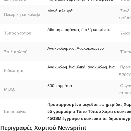
Μονή πλευρά
Συνδ
Πλευρική επικάλυψη:
εκτύπ
Δίδυμη επιφάνεια, διπλή επιφάνεια
Τύπος χαρτιού:
Υλικό
Ανακυκλωμένο, Ανακυκλωμένο
Στυλ πολτού:
Τύπος
Ανακυκλωμένα υλικά, ανακυκλωμένα
Προσ
Ειδικότητα:
παραγγ
500 κομμάτια
Οργα
MOQ:
κατασ
Προσαρμοσμένο μέγεθος εφημερίδας Χαρ
Επισημαίνω:
55 γραμμάρια Τύπο Τύπου Χαρτί συσκευ
45GSM έγγραφο συσκευασίας δημοσιογρ
Περιγραφές Χαρτιού Newsprint