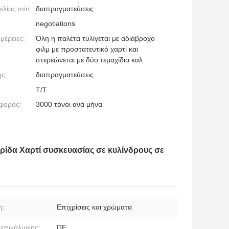
λίας min:
διαπραγματεύσεις
negotiations
μέρειες:
Όλη η παλέτα τυλίγεται με αδιάβροχο
φιλμ με προστατευτικό χαρτί και
στερεώνεται με δύο τεμαχίδια καλ
ς:
διαπραγματεύσεις
Τ/Τ
φοράς:
3000 τόνοι ανά μήνα
δα Χαρτί συσκευασίας σε κυλίνδρους σε
η:
Επιχρίσεις και χρώματα
 επικάλυψης:
ΠΕ