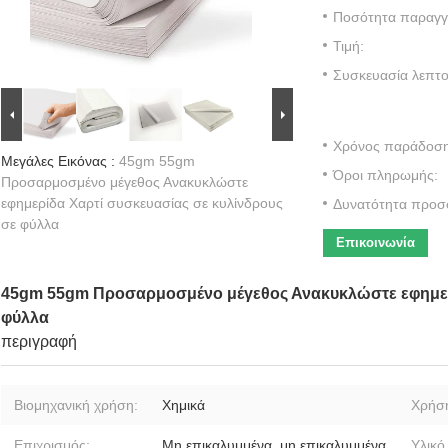
Ποσότητα παραγγε
Τιμή:
Συσκευασία λεπτο
Χρόνος παράδοση
Μεγάλες Εικόνας :
45gm 55gm
Όροι πληρωμής:
Προσαρμοσμένο μέγεθος Ανακυκλώστε
εφημερίδα Χαρτί συσκευασίας σε κυλίνδρους
Δυνατότητα προσ
σε φύλλα
Επικοινωνία
45gm 55gm Προσαρμοσμένο μέγεθος Ανακυκλώστε εφημερί
φύλλα
περιγραφή
Βιομηχανική χρήση:
Χημικά
Χρήσ
Επιχρισμός:
Μη επικαλυμμένα, μη επικαλυμμένα
Υλικό