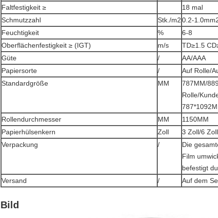
Faltfestigkeit ≥
18 mal
Schmutzzahl
Stk./m2
0.2-1.0mm2
Feuchtigkeit
%
6-8
Oberflächenfestigkeit ≥ (IGT)
m/s
TD≥1.5 CD
Güte
/
AA/AAA
Papiersorte
/
Auf Rolle/A
Standardgröße
MM
787MM/88
Rolle/Kunde
787*1092MM
Rollendurchmesser
MM
1150MM
Papierhülsenkern
Zoll
3 Zoll/6 Zoll
Verpackung
/
Die gesamte
Film umwick
befestigt d
Versand
/
Auf dem Se
Bild