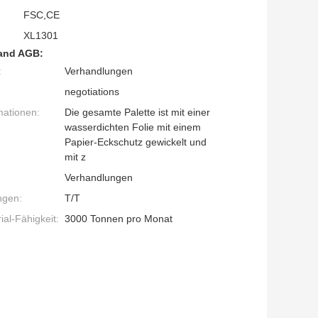
FSC,CE
XL1301
and AGB:
:
Verhandlungen
negotiations
mationen:
Die gesamte Palette ist mit einer
wasserdichten Folie mit einem
Papier-Eckschutz gewickelt und
mit z
Verhandlungen
ngen:
T/T
al-Fähigkeit:
3000 Tonnen pro Monat