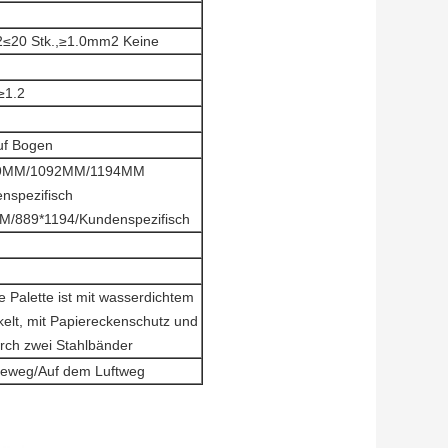
≤20 Stk.,≥1.0mm2 Keine
≥1.2
uf Bogen
9MM/1092MM/1194MM
nspezifisch
/889*1194/Kundenspezifisch
 Palette ist mit wasserdichtem
elt, mit Papiereckenschutz und
urch zwei Stahlbänder
eweg/Auf dem Luftweg