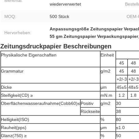
Merkmal:
wiederverwertet
Bestell
MOQ:
500 Stück
OEM-P
Anpassungsgröße Zeitungspapier Verpac
Hervorheben:
55 gm Zeitungspapier Verpackungspapier
Zeitungsdruckpapier Beschreibungen
Physikalische Eigenschaften
Einheit
45
48
Grammatur
g/m2
45
48
+2/-3
+2/-3
Dicke
μm
45±5
48±5
Steifigkeit(CD) ≥
mN.m
1.2
1.8
Oberflächenwasseraufnahme(Cobb60)≤
Positiv
g/m2
30
Rückseite
38
Helligkeit(ISO)
%
80
Rauheit(pps)
μm
≤1.0
Glanz(750) ≥
%
50