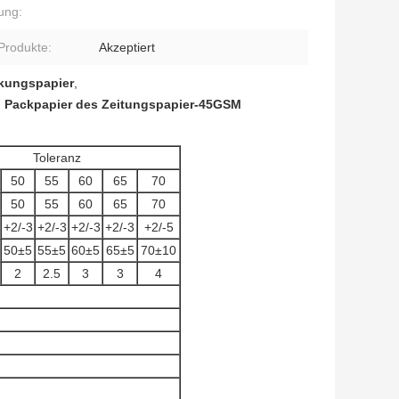
ung:
rodukte:
Akzeptiert
kungspapier
,
,
Packpapier des Zeitungspapier-45GSM
Toleranz
50
55
60
65
70
50
55
60
65
70
+2/-3
+2/-3
+2/-3
+2/-3
+2/-5
50±5
55±5
60±5
65±5
70±10
2
2.5
3
3
4