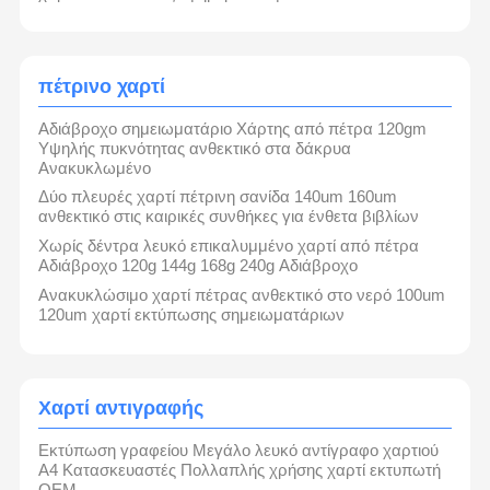
Χάρτης χρώματος
Χάρτης Kraft
πέτρινο χαρτί
Καρτόνι κυματοειδής
Αδιάβροχο σημειωματάριο Χάρτης από πέτρα 120gm
Υψηλής πυκνότητας ανθεκτικό στα δάκρυα
Έγγραφο δημοσιογραφικού χάρτη
Ανακυκλωμένο
Δύο πλευρές χαρτί πέτρινη σανίδα 140um 160um
πέτρινο χαρτί
ανθεκτικό στις καιρικές συνθήκες για ένθετα βιβλίων
Χωρίς δέντρα λευκό επικαλυμμένο χαρτί από πέτρα
Χαρτί αντιγραφής
Αδιάβροχο 120g 144g 168g 240g Αδιάβροχο
Ανακυκλώσιμο χαρτί πέτρας ανθεκτικό στο νερό 100um
κιβώτια εγγράφου
120um χαρτί εκτύπωσης σημειωματάριων
Τεχνική σπείρα
Κρεμάστρα εγγράφου
Χαρτί αντιγραφής
Πίνακα κέικ
Εκτύπωση γραφείου Μεγάλο λευκό αντίγραφο χαρτιού
Α4 Κατασκευαστές Πολλαπλής χρήσης χαρτί εκτυπωτή
OEM