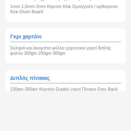
1mm 1.5mm 2mm Κάρτον Κέικ Στρογγυλό / ορθογώνιο
Κέικ Drum Board
Γκρι χαρτόνι
Σκληρά και άκαμπτα φύλλα χαρτονιού χαρτί διπλής
φύλλα 350gm 250gm 300gm
Διπλός πίνακας
230gm-350gm Καρτόνι Duplex χαρτί Πίνακα Grey Back
Offset εκτύπωση
Έγγραφο όφσετ
Συν μη επικαλυμμένο χαρτί χωρίς ξύλο, χαρτί