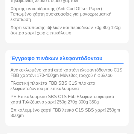
τηλεφωνίας λευκό στερεό χαρτόνι
Χάρτης αντιεπίδρασης (Anti Curl Offset Paper)
Τυπωμένο χάρτη συσκευασίας για μονοχρωματική
εκτύπωση
Χαρτί εκτύπωσης βιβλίων και περιοδικών 70g 80g 120g
άσπρο χαρτί χωρίς επικάλυψη
Έγγραφο πινάκων ελεφαντόδοντου
Ανακυκλωμένο χαρτί από χαρτόνι ελεφαντόδοντου C1S
FBB χαρτόνι 170-400gm Μέγεθος τροχού ή φύλλου
Πλαστική πλακέτα FBB SBS C1S πλακέτα
ελεφαντόδοντου μη επικαλυμμένα
PE Επικαλυμμένο SBS C1S Fbb Ελεφαντοσφαιρικό
χαρτί Τυλιζόμενο χαρτί 250g 270g 300g 350g
Επικαλυμμένο χαρτί FBB λευκό C1S SBS χαρτί 250gm
300gm