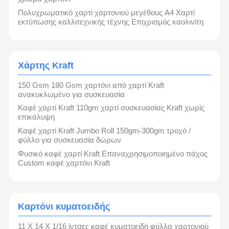
Πολυχρωματικό χαρτί χαρτονιού μεγέθους A4 Χαρτί
εκτύπωσης καλλιτεχνικής τέχνης Επιχρισμός καολινίτη
Χάρτης Kraft
150 Gsm 180 Gsm χαρτόνι από χαρτί Kraft
ανακυκλωμένο για συσκευασία
Καφέ χαρτί Kraft 110gm χαρτί συσκευασίας Kraft χωρίς
επικάλυψη
Καφέ χαρτί Kraft Jumbo Roll 150gm-300gm τροχό /
φύλλο για συσκευασία δώρων
Φυσικό καφέ χαρτί Kraft Επαναχρησιμοποιημένο πάχος
Custom καφέ χαρτόνι Kraft
Καλώς ήρθατε στην Dongguan Xiaolong Packaging Industrial Co., Ltd.!
Από την ίδρυσή μας το 2012, καθοδηγούμαστε από την καινοτομία και
την ποιότητα, με έδρα την πόλη Houjie, Dongguan City, και έχουμε
γίνει ηγέτης στον κλάδο των χάρτινων συσκευασιών. Ειδικευόμαστε
Σπίτι
Προϊόντα
Βίντεο
Για Εμάς
στην παραγωγή μιας ευρείας γκάμας χαρτιών υψηλής ποιότητας,
Καρτόνι κυματοειδής
συμπεριλαμβανομένου του γκρι χαρτονιού, του λευκού χαρτονιού, του
μαύρου χαρτονιού, του λευκού χαρτονιού και του χαρτιού kraft, και
δεσμευόμαστε να παρέχουμε στους πελάτες μας τις καλύτερες λύσεις
11 X 14 X 1/16 ίντσες καφέ κυματοειδή φύλλα χαρτονιού