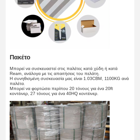
Εξατομικευμένο
Διάμετρος
ΜΜ
1250MM
κυλίνδρου
Ξενάγηση
Ποιοτικός
Επικοινωνήσ
Ειδήσεις
Σώμα σωλήνα από
Στο
Έλεγχος
Δοκίμημα
6 εκατοστά.
Τε Μαζί Μας
χαρτί
Εργοστάσιο
Όλη η παλέτα τυλίγεται με
αδιάβροχο φιλμ με προστατευτικό
Συσκευή
/
χαρτί και στερεώνεται με δύο
τεμαχίδια καλώδιο.
Μεταφορά
/
Με τη θάλασσα/Αεροπορία
Πακέτο
Υποθέσεις
Ιστολόγιο
Μπορεί να συσκευαστεί στις παλέτες κατά χύδη ή κατά
Ream, ανάλογα με τις απαιτήσεις του πελάτη.
Η συνηθισμένη συσκευασία μας είναι 1.03CBM, 1100KG ανά
Γκρι χαρτόνι
παλέτα.
Μπορεί να φορτώσει περίπου 20 τόνους για ένα 20ft
κοντέινερ, 27 τόνους για ένα 40HQ κοντέινερ.
Διπλός πίνακας
Έγγραφο όφσετ
Έγγραφο πινάκων ελεφαντόδοντου
Στιλπνό έγγραφο