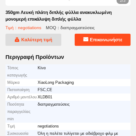
2/3
350gm Λευκή πλάτη διπλής φύλλα ανακυκλωμένη
μονομερή επικάλυψη διπλής φύλλα
Τιμή：negotiations
MOQ：διαπραγματεύσεις
Καλύτερη τιμή
Επικοινωνήστε
Περιγραφή Προϊόντων
Τόπος
Κίνα
καταγωγής
Μάρκα
XiaoLong Packaging
Πιστοποίηση
FSC,CE
Αριθμό μοντέλου
XLDB01
Ποσότητα
διαπραγματεύσεις
παραγγελίας
min
Τιμή
negotiations
Συσκευασία
Όλη η παλέτα τυλίγεται με αδιάβροχο φιλμ με