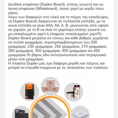
g
Δυαδική επιφάνεια (Duplex Board), επίσης γνωστή και ως
γραμμάτων
10g
10g
10g
12g
15g
20g
20
λευκή επιφάνεια (Whiteboard), λευκό χαρτί με γκρίζο πίσω
6.0-
6.0-
6.0-
6.0-
7.0-
7.5-
8.0
Πεδίο υγρασίας
%
μέρος.
6.5
6.5
7.0
7.5
8.0
8.5
9.0
Λόγω των διαφορών στο υλικό και το πάχος της επικάλυψης,
22.7-
26-
29-
35.3-
41-
46.5-
53-
Δάχος
μm
τα Duplex Boards διαιρούνται σε πολλαπλά επίπεδα, με τα
24
27.5
30.5
37
43
48.5
55
κοινά επίπεδα να είναι AAA, AA, A, B, μειώνοντας από υψηλό
Διαφορά πάχους
μm
1
1
1.2
1.5
2
2
2
σε χαμηλό, με το B να είναι το χειρότερο,επίσης γνωστό ως
Λευκότητα
%
≥ 78.5
μη επικαλυμμένο χαρτί ή ελαφρώς επικαλυμμένο χαρτίΤο
Ελαφρότητα
σ
≥ 80
Duplex Board μετριέται σε τόνους και κάθε βαθμός χωρίζεται
Θετικό
≤ 50
Απορρόφηση
σε πολλά γραμμάρια, συμπεριλαμβανομένων των 200
επιφανειακού
g/m2
Γύρνα
γραμμάρια, 230 γραμμάρια, 250 γραμμάρια, 270 γραμμάρια,
40-80
νερού
πίσω.
300 γραμμάρια, 350 γραμμάρια, 400 γραμμάρια και 450
γραμμάρια.Το βάρος εδώ αντιπροσωπεύει ανά τετραγωνικό
Ακαμψία (CD) ≥
mN.m
1.2
1.5
2.2
3.2
5.5
7
8.5
μέτρο ανά γραμμάριο.
Αντίσταση
Χρόνος
CD≥5 TD≥8
Η πλακέτα Duplex μας έχει διάφορα μεγέθη και πάχους και
αναδίπλωσης ≥
μπορεί να στρωθεί σύμφωνα με τις απαιτήσεις των πελατών.
Φωτεινότητα (ISO)
%
≥ 74
Επάνω επικάλυψη 10-12 Μέση
επικάλυψη 27-30
Επιχρισμός
g/m2
Πρωτοεπισκόπηση 9-11 Συνολική
επικάλυψη 50-55
Μονάδες/
Αριθμός βρωμιών
≤ 60
μ2
Αξία
/
Β/Α/ΑΑ/ΑΑΑ
Σπίτι
Προϊόντα
Βίντεο
Για Εμάς
Τύπος χαρτιού
/
Με κυλίνδρους/με φύλλα
787MM/889MM/1092MM/1194MM
Ρολ/προσαρμοσμένο
Τυπικό μέγεθος
ΜΜ
787*1092MM/889*1194/