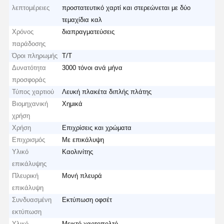
λεπτομέρειες
προστατευτικό χαρτί και στερεώνεται με δύο
τεμαχίδια καλ
Χρόνος
διαπραγματεύσεις
παράδοσης
Όροι πληρωμής
Τ/Τ
Δυνατότητα
3000 τόνοι ανά μήνα
προσφοράς
Τύπος χαρτιού
Λευκή πλακέτα διπλής πλάτης
Βιομηχανική
Χημικά
χρήση
Χρήση
Επιχρίσεις και χρώματα
Επιχρισμός
Με επικάλυψη
Υλικό
Καολινίτης
επικάλυψης
Πλευρική
Μονή πλευρά
επικάλυψη
Συνδυασμένη
Εκτύπωση οφσέτ
εκτύπωση
Υλικό
Μεικτό χαρτοπολτό