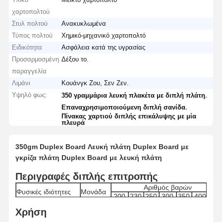
χαρτοπολτού
Στυλ πολτού
Ανακυκλωμένα
Τύπος πολτού
Χημικό-μηχανικό χαρτοπολτό
Ειδικότητα
Ασφάλεια κατά της υγρασίας
Προσαρμοσμένη
Δέξου το.
παραγγελία
Λιμάνι
Κουάνγκ Ζου, Σεν Ζεν.
Υψηλό φως:
,
350 γραμμάρια λευκή πλακέτα με διπλή πλάτη
,
Επαναχρησιμοποιούμενη διπλή σανίδα
Πίνακας χαρτιού διπλής επικάλυψης με μία
πλευρά
350gm Duplex Board Λευκή πλάτη Duplex Board με
γκρίζα πλάτη Duplex Board με λευκή πλάτη
Περιγραφές διπλής επιτροπής
Αριθμός βαρών
Φυσικές ιδιότητες
Μονάδα
200
230
250
300
350
400
45
193-
225-
243-
293 -
342-
392-
442
Αριθμός βαρών
g/m2
Χρήση
200
230
250
298
348
398
44
CD Διαφορά των
≤
≤
≤
≤
≤
≤
≤