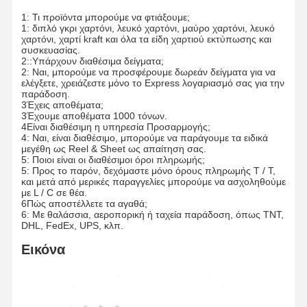
1: Τι προϊόντα μπορούμε να φτιάξουμε;
1: διπλό γκρι χαρτόνι, λευκό χαρτόνι, μαύρο χαρτόνι, λευκό
χαρτόνι, χαρτί kraft και όλα τα είδη χαρτιού εκτύπωσης και
συσκευασίας.
2::Υπάρχουν διαθέσιμα δείγματα;
2: Ναι, μπορούμε να προσφέρουμε δωρεάν δείγματα για να
ελέγξετε, χρειάζεστε μόνο το Express λογαριασμό σας για την
παράδοση.
3Έχεις αποθέματα;
3Έχουμε αποθέματα 1000 τόνων.
4Είναι διαθέσιμη η υπηρεσία Προσαρμογής;
4: Ναι, είναι διαθέσιμο, μπορούμε να παράγουμε τα ειδικά
μεγέθη ως Reel & Sheet ως απαίτηση σας.
5: Ποιοι είναι οι διαθέσιμοι όροι πληρωμής;
5: Προς το παρόν, δεχόμαστε μόνο όρους πληρωμής T / T,
και μετά από μερικές παραγγελίες μπορούμε να ασχοληθούμε
με L / C σε θέα.
6Πώς αποστέλλετε τα αγαθά;
6: Με θαλάσσια, αεροπορική ή ταχεία παράδοση, όπως TNT,
DHL, FedEx, UPS, κλπ.
Εικόνα