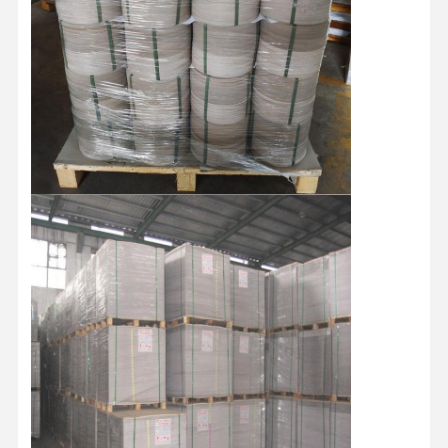
Χάρτης χρώματος
Χάρτης Kraft
Καρτόνι κυματοειδής
Έγγραφο δημοσιογραφικού χάρτη
πέτρινο χαρτί
Χαρτί αντιγραφής
κιβώτια εγγράφου
Τεχνική σπείρα
Κρεμάστρα εγγράφου
Πίνακα κέικ