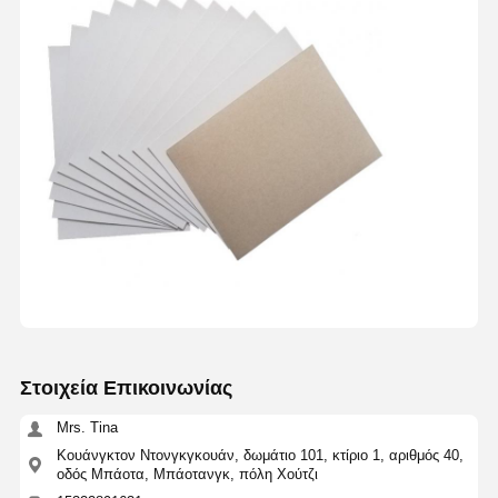
Στοιχεία Επικοινωνίας
Mrs. Tina
Κουάνγκτον Ντονγκγκουάν, δωμάτιο 101, κτίριο 1, αριθμός 40,
οδός Μπάοτα, Μπάοτανγκ, πόλη Χούτζι