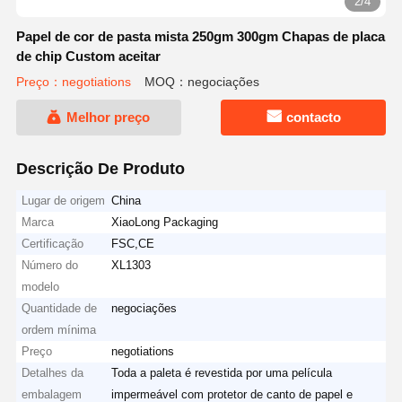
2/4
Papel de cor de pasta mista 250gm 300gm Chapas de placa
de chip Custom aceitar
Preço：negotiations
MOQ：negociações
Melhor preço
contacto
Descrição De Produto
Lugar de origem
China
Marca
XiaoLong Packaging
Certificação
FSC,CE
Número do
XL1303
modelo
Quantidade de
negociações
ordem mínima
Preço
negotiations
Detalhes da
Toda a paleta é revestida por uma película
embalagem
impermeável com protetor de canto de papel e