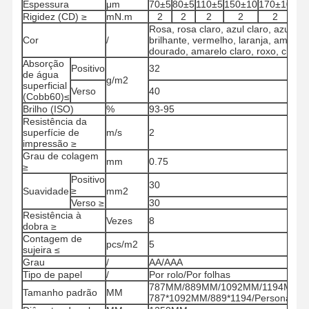
Espessura
μm
70±5
80±5
110±5
150±10
170±10
18
Rigidez (CD) ≥
mN.m
2
2
2
2
2
Rosa, rosa claro, azul claro, azul ce
Cor
/
brilhante, vermelho, laranja, amarel
dourado, amarelo claro, roxo, ciano
Absorção
Positivo
32
de água
g/m2
superficial
Verso
40
(Cobb60)≤
Brilho (ISO)
%
93-95
Resistência da
superfície de
m/s
2
impressão ≥
Grau de colagem
mm
0.75
≥
Positivo
30
≥
Suavidade
mm2
Verso ≥
30
Resistência à
Vezes
8
dobra ≥
Contagem de
pcs/m2
5
sujeira ≤
Grau
/
AA/AAA
Lar
Produtos
Vídeos
Sobre Nós
Tipo de papel
/
Por rolo/Por folhas
787MM/889MM/1092MM/1194MM Rol
Tamanho padrão
MM
787*1092MM/889*1194/Personaliza