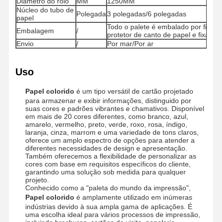
Diâmetro do rolo
MM
1250MM
Núcleo do tubo de
Polegada
3 polegadas/6 polegadas
papel
Todo o palete é embalado por filme
Visita À
Controle De
Contate-Nos
Notícias
Embalagem
/
protetor de canto de papel e fixado 
Fábrica
Qualidade
Envio
/
Por mar/Por ar
Uso
Papel colorido
é um tipo versátil de cartão projetado
Casos
Blogue
para armazenar e exibir informações, distinguido por
suas cores e padrões vibrantes e chamativos. Disponível
em mais de 20 cores diferentes, como branco, azul,
papelão cinza
amarelo, vermelho, preto, verde, roxo, rosa, índigo,
laranja, cinza, marrom e uma variedade de tons claros,
oferece um amplo espectro de opções para atender a
Placa frente e verso
diferentes necessidades de design e apresentação.
Também oferecemos a flexibilidade de personalizar as
Papel deslocado
cores com base em requisitos específicos do cliente,
garantindo uma solução sob medida para qualquer
projeto.
Papel de placa do marfim
Conhecido como a "paleta do mundo da impressão",
Papel colorido
é amplamente utilizado em inúmeras
Papel lustroso
indústrias devido à sua ampla gama de aplicações. É
uma escolha ideal para vários processos de impressão,