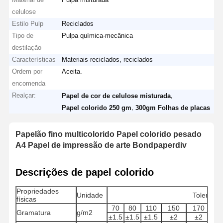
celulose
Estilo Pulp
Reciclados
Tipo de
Pulpa química-mecânica
destilação
Características
Materiais reciclados, reciclados
Ordem por
Aceita.
encomenda
Realçar:
,
Papel de cor de celulose misturada
,
Papel colorido 250 gm
300gm Folhas de placas
Papelão fino multicolorido Papel colorido pesado
A4 Papel de impressão de arte Bondpaperdiv
Descrições de papel colorido
Propriedades
Unidade
Tolerânci
físicas
70
80
110
150
170
1
Gramatura
g/m2
±1.5
±1.5
±1.5
±2
±2