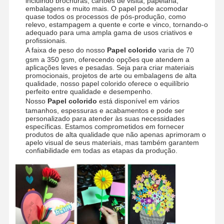
incluindo brochuras, cartões de visita, papelaria,
Papel colorido
embalagens e muito mais. O papel pode acomodar
quase todos os processos de pós-produção, como
relevo, estampagem a quente e corte e vinco, tornando-o
Papel Kraft
adequado para uma ampla gama de usos criativos e
profissionais.
Cartão ondulado
A faixa de peso do nosso
Papel colorido
varia de 70
gsm a 350 gsm, oferecendo opções que atendem a
Papel do papel de jornal
aplicações leves e pesadas. Seja para criar materiais
promocionais, projetos de arte ou embalagens de alta
qualidade, nosso papel colorido oferece o equilíbrio
papel de pedra
perfeito entre qualidade e desempenho.
Nosso
Papel colorido
está disponível em vários
Papel de cópia
tamanhos, espessuras e acabamentos e pode ser
personalizado para atender às suas necessidades
específicas. Estamos comprometidos em fornecer
caixas de papel
produtos de alta qualidade que não apenas aprimoram o
apelo visual de seus materiais, mas também garantem
Carreteira de papel
confiabilidade em todas as etapas da produção.
Gancho de papel
Tabuleiro de bolo