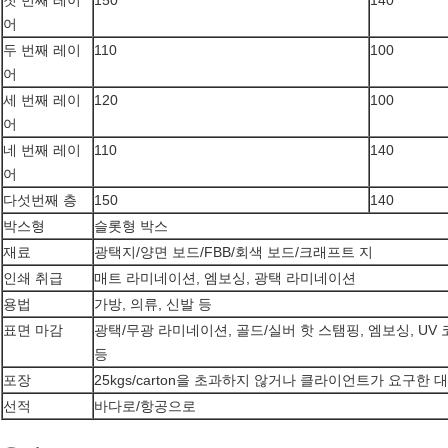
첫 번째 레이
150
140
어
두 번째 레이
110
100
어
세 번째 레이
120
100
어
네 번째 레이
110
140
어
다섯번째 층
150
140
박스형
슬롯형 박스
재료
광택지/양면 보드/FBB/회색 보드/크래프트 지
인쇄 취급
매트 라미네이션, 엠보싱, 광택 라미네이션
용법
가방, 의류, 신발 등
표면 마감
광택/무광 라미네이션, 골드/실버 핫 스탬핑, 엠보싱, UV
등
포장
25kgs/carton을 초과하지 않거나 클라이언트가 요구한 
선적
바다로/항공으로