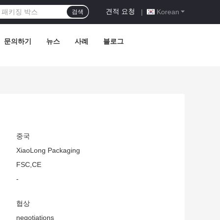
견적 요청
|
Korean
검색
문의하기
뉴스
사례
블로그
중국
XiaoLong Packaging
FSC,CE
-
협상
negotiations