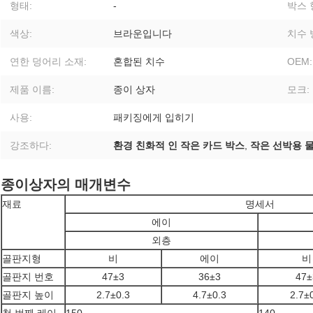
형태:
-
박스 
색상:
브라운입니다
치수 
연한 덩어리 소재:
혼합된 치수
OEM:
제품 이름:
종이 상자
모크:
사용:
패키징에게 입히기
강조하다:
환경 친화적 인 작은 카드 박스
,
작은 선박용 
종이상자의 매개변수
재료
명세서
에이
외층
골판지형
비
에이
비
골판지 번호
47±3
36±3
47±
골판지 높이
2.7±0.3
4.7±0.3
2.7±