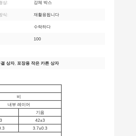
형상:
강체 박스
방식:
재활용됩니다
수락하다
100
물결 상자
,
포장용 작은 카튼 상자
비
내부 레이어
기음
3
42±3
0.3
3.7±0.3