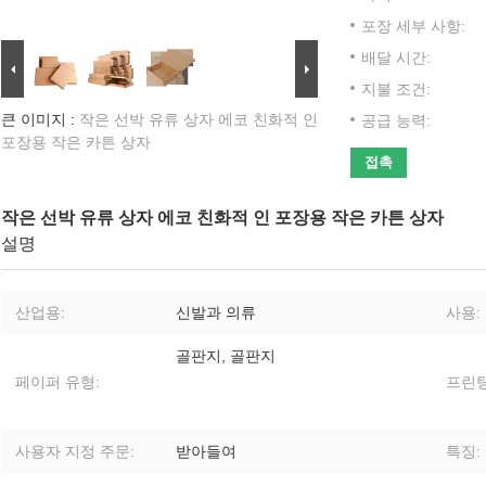
포장 세부 사항:
배달 시간:
지불 조건:
큰 이미지 :
작은 선박 유류 상자 에코 친화적 인
공급 능력:
포장용 작은 카튼 상자
접촉
작은 선박 유류 상자 에코 친화적 인 포장용 작은 카튼 상자
설명
산업용:
신발과 의류
사용:
골판지, 골판지
페이퍼 유형:
프린팅
사용자 지정 주문:
받아들여
특징: