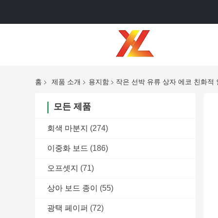
홈
제품 소개
용지함
작은 선박 유류 상자 에코 친화적 
모든 제품
회색 마분지
(274)
이중화 보드
(186)
오프셋지
(71)
상아 보드 종이
(55)
광택 페이퍼
(72)