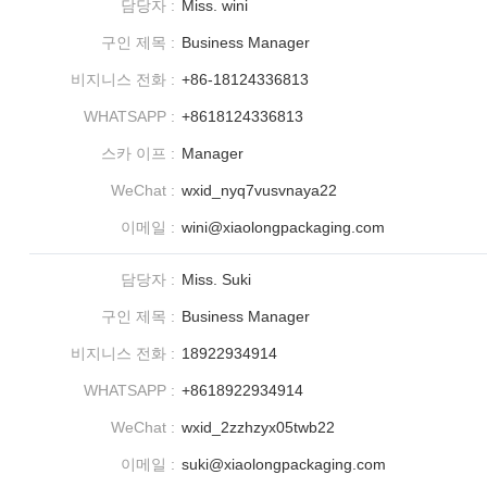
담당자 :
Miss. wini
구인 제목 :
Business Manager
비지니스 전화 :
+86-18124336813
WHATSAPP :
+8618124336813
스카 이프 :
Manager
WeChat :
wxid_nyq7vusvnaya22
이메일 :
wini@xiaolongpackaging.com
담당자 :
Miss. Suki
구인 제목 :
Business Manager
비지니스 전화 :
18922934914
WHATSAPP :
+8618922934914
WeChat :
wxid_2zzhzyx05twb22
이메일 :
suki@xiaolongpackaging.com