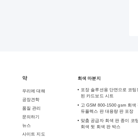
약
회색 마분지
포장 솔루션용 단면으로 코팅
우리에 대해
된 카드보드 시트
공장견학
고 GSM 800-1500 gsm 회
품질 관리
듀플렉스 판 대용량 판 포장
문의하기
맞춤 공급자 회색 판 종이 코
뉴스
회색 뒷 회색 판 박스
사이트 지도