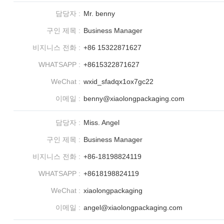
담당자 :
Mr. benny
구인 제목 :
Business Manager
비지니스 전화 :
+86 15322871627
WHATSAPP :
+8615322871627
WeChat :
wxid_sfadqx1ox7gc22
이메일 :
benny@xiaolongpackaging.com
담당자 :
Miss. Angel
구인 제목 :
Business Manager
비지니스 전화 :
+86-18198824119
WHATSAPP :
+8618198824119
WeChat :
xiaolongpackaging
이메일 :
angel@xiaolongpackaging.com