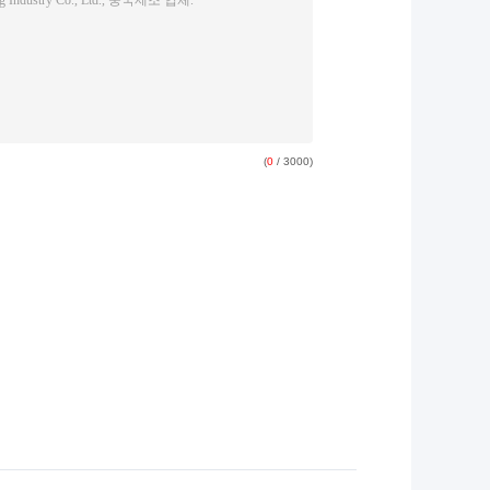
(
0
/ 3000)