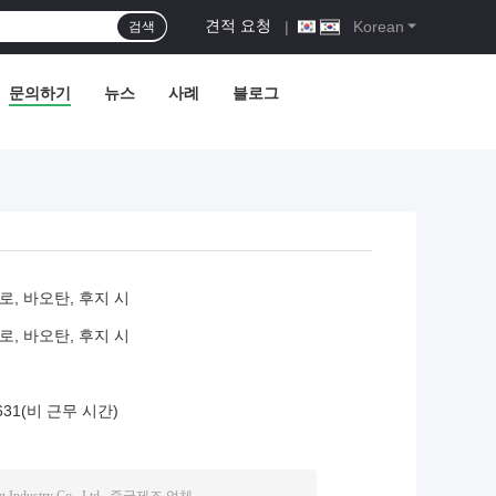
견적 요청
|
Korean
검색
문의하기
뉴스
사례
블로그
도로, 바오탄, 후지 시
도로, 바오탄, 후지 시
1631(비 근무 시간)