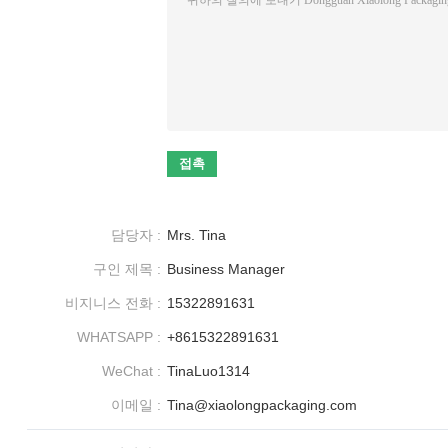
담당자 :
Mrs. Tina
구인 제목 :
Business Manager
비지니스 전화 :
15322891631
WHATSAPP :
+8615322891631
WeChat :
TinaLuo1314
이메일 :
Tina@xiaolongpackaging.com