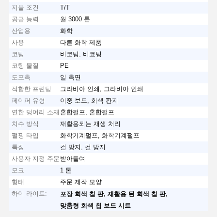
지불 조건
T/T
공급 능력
월 3000 톤
산업용
화학
사용
다른 화학 제품
코팅
비코팅, 비코팅
코팅 물질
PE
도포측
일 측면
적합한 프린팅
그라비아 인쇄, 그라비아 인쇄
페이퍼 유형
이중 보드, 회색 판지
연한 덩어리 소재
혼합펄프, 혼합펄프
치수 방식
재활용되는 재생 처리
펄핑 타입
화학기계펄프, 화학기계펄프
특징
컬 방지, 컬 방지
사용자 지정 주문
받아들여
모크
1 톤
형태
주문 제작 모양
하이 라이트:
,
,
포장 회색 칩 판
재활용 된 회색 칩 판
맞춤형 회색 칩 보드 시트