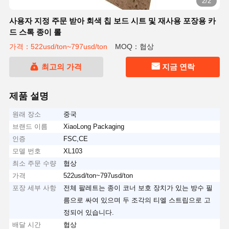
2/2
사용자 지정 주문 받아 회색 칩 보드 시트 및 재사용 포장용 카
드 스톡 종이 롤
가격：522usd/ton~797usd/ton
MOQ：협상
최고의 가격
지금 연락
제품 설명
원래 장소
중국
브랜드 이름
XiaoLong Packaging
인증
FSC,CE
모델 번호
XL103
최소 주문 수량
협상
가격
522usd/ton~797usd/ton
포장 세부 사항
전체 팔레트는 종이 코너 보호 장치가 있는 방수 필
름으로 싸여 있으며 두 조각의 티엘 스트립으로 고
정되어 있습니다.
배달 시간
협상