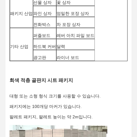
선물 상자
꽃 상자
패키지 산업
와인 상자
엄밀한 포장 상자
공장견학
품질 관리
문의하기
뉴스
전화박스
차 포장 상자
퍼즐보드
레버 아치 파일 보드
기타 산업
하드북 커버
달력
사례
블로그
광고판
라이너 보드
회색 마분지
회색 적층 골판지 시트 패키지
이중화 보드
대형 또는 소형 형식 크기를 사용할 수 있습니다.
오프셋지
패키지에는 100개당 마커가 있습니다.
상아 보드 종이
팔레트 패키지, 팔레트 높이는 약 2m입니다.
광택 페이퍼
컬러 페이퍼