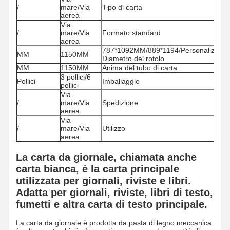
/
mare/Via
Tipo di carta
aerea
Via
Visita Alla
Controllo Di
Contattaci
Notizie
/
mare/Via
Formato standard
Fabbrica
Qualità
aerea
787*1092MM/889*1194/Personalizzato
MM
1150MM
Diametro del rotolo
MM
1150MM
Anima del tubo di carta
3 pollici/6
Pollici
Imballaggio
pollici
Via
Casi
Blog
/
mare/Via
Spedizione
aerea
Via
Cartone grigio
/
mare/Via
Utilizzo
aerea
Bordo duplex
La carta da giornale, chiamata anche
carta bianca, è la carta principale
Carta offset
utilizzata per giornali, riviste e libri.
Risguardo dell'avorio
Adatta per giornali, riviste, libri di testo,
fumetti e altra carta di testo principale.
Carta lucida
La carta da giornale è prodotta da pasta di legno meccanica