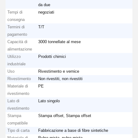
da due
Tempi di
negoziati
consegna
Termini di
T/T
pagamento
Capacità di
3000 tonnellate al mese
alimentazione
Utilizzo
Prodotti chimici
industriale
Uso
Rivestimento e vernice
Rivestimento
Non rivestiti, non rivestiti
Materiale di
PE
rivestimento
Lato di
Lato singolo
rivestimento
Stampa
Stampa offset, Stampa offset
compatibile
Tipo di carta
Fabbricazione a base di fibre sintetiche
Materiale di
Pulpa mista, pulpa mista