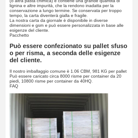
(o altra pasta chimica) e contiene una grande quantità di
Carta a colori
lignina e altre impurità, che la rendono inadatta per la
conservazione a lungo termine. Se conservata per troppo
Carta Kraft
tempo, la carta diventerà gialla e fragile.
La nostra carta da giornale è disponibile in diverse
dimensioni e gsm e può essere personalizzata in base alle
Cartone ondulato
esigenze del cliente.
Pacchetto
Carta della carta da giornale
Può essere confezionato su pallet sfuso
o per risma, a seconda delle esigenze
carta di pietra
del cliente.
Carta per fotocopiatrice
Il nostro imballaggio comune è 1.06 CBM, 981 KG per pallet
Può essere caricato circa 8000 risme per container da 20
scatole di carta
piedi, 10800 risme per container da 40HQ.
FAQ
Spirale di filo di carta
Gancio di carta
tabellone per la torta