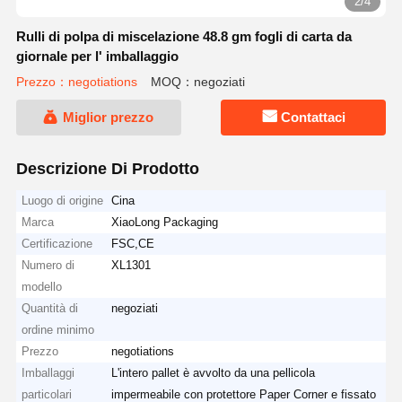
2/4
Rulli di polpa di miscelazione 48.8 gm fogli di carta da
giornale per l' imballaggio
Prezzo：negotiations
MOQ：negoziati
Miglior prezzo
Contattaci
Descrizione Di Prodotto
Luogo di origine
Cina
Marca
XiaoLong Packaging
Certificazione
FSC,CE
Numero di
XL1301
modello
Quantità di
negoziati
ordine minimo
Prezzo
negotiations
Imballaggi
L'intero pallet è avvolto da una pellicola
particolari
impermeabile con protettore Paper Corner e fissato