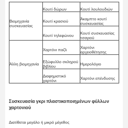
Χάρτης χρώματος
Κουτί δώρων
Κουτί λουλουδιών
Χάρτης Kraft
Άκαμπτο κουτί
Βιομηχανία
Κουτί κρασιού
συσκευασίας
συσκευασίας
Καρτόνι κυματοειδής
Κουτί συσκευασίας
Κουτί τηλεφώνου
τσαγιού
Έγγραφο δημοσιογραφικού χάρτη
Χαρτόνι
Χαρτόνι παζλ
αρχειοθέτησης
πέτρινο χαρτί
Εξώφυλλο σκληρού
Άλλη βιομηχανία
Ημερολόγιο
βιβλίου
Χαρτί αντιγραφής
Διαφημιστικό
Χαρτόνι επένδυσης
κιβώτια εγγράφου
χαρτόνι
Τεχνική σπείρα
Συσκευασία γκρι πλαστικοποιημένων φύλλων
Κρεμάστρα εγγράφου
χαρτονιού
Πίνακα κέικ
Διατίθεται μεγάλο ή μικρό μέγεθος