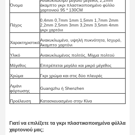
Ανακυκλώσιμο μεγάλο μέγεθος 2,2mm
Όνομα
άκαμπτο γκρι πλαστικοποιημένο φύλλο
χαρτονιού 95 * 130CM
0,4mm 0,7mm 1mm 1,5mm 1,7mm 2mm
Πάχος
2,2mm 2,5mm 3mm 3,2mm 3,5mm 4mm
γκρι χαρτόνι
Ανακυκλωμένο, υψηλή πυκνότητα, Ισχυρό,
Χαρακτηριστικό
Άκαμπτο χαρτόνι
Υλικό
Ανακυκλωμένος πολτός, Μίγμα πολτού
Μέγεθος
Επιτρέπεται μεγάλο και μικρό μέγεθος
Χρώμα
Γκρι χρώμα και στις δύο πλευρές
Λιμάνι
Guangzhu ή Shenzhen
φόρτωσης
Προέλευση
Κατασκευασμένο στην Κίνα
Σπίτι
Προϊόντα
Βίντεο
Για Εμάς
Γιατί να επιλέξετε τα γκρι πλαστικοποιημένα φύλλα
χαρτονιού μας;