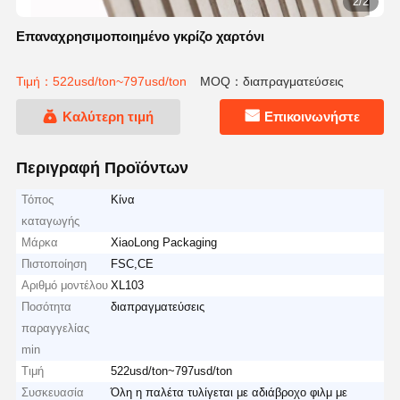
2/2
Επαναχρησιμοποιημένο γκρίζο χαρτόνι
Τιμή：522usd/ton~797usd/ton
MOQ：διαπραγματεύσεις
Καλύτερη τιμή
Επικοινωνήστε
Περιγραφή Προϊόντων
Τόπος
Κίνα
καταγωγής
Μάρκα
XiaoLong Packaging
Πιστοποίηση
FSC,CE
Αριθμό μοντέλου
XL103
Ποσότητα
διαπραγματεύσεις
παραγγελίας
min
Τιμή
522usd/ton~797usd/ton
Συσκευασία
Όλη η παλέτα τυλίγεται με αδιάβροχο φιλμ με