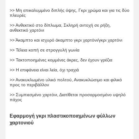
>> Μη επικαλυμμένο διπλής όψης, Γκρι χρώμα και για τις δύο
πλευρές
Ξενάγηση
Ποιοτικός
Επικοινωνήσ
Ειδήσεις
Στο
Έλεγχος
Τε Μαζί Μας
>> Ανθεκτικό στο δίπλωμα, Σκληρή αντοχή σε ρήξη,
Εργοστάσιο
ανθεκτικό χαρτόνι
>> Άκαμπτο και ισχυρό άκαμπτο γκρι χαρτόνι/γκρι χαρτόνι
>> Τέλεια κοπή σε στρογγυλή γωνία
>> Τακτοποιημένες κομμένες άκρες, δεν έχουν γρέζια
Υποθέσεις
Ιστολόγιο
>> Η επιφάνεια είναι λεία, όχι τραχιά
>> Ανακυκλωμένο υλικό πολτού, Ανακυκλώσιμο και φιλικό
Γκρι χαρτόνι
προς το περιβάλλον
Διπλός πίνακας
>> Συμπιεσμένο χαρτόνι, Διατίθεται προσαρμοσμένο υψηλό
πάχος
Έγγραφο όφσετ
Εφαρμογή γκρι πλαστικοποιημένων φύλλων
Έγγραφο πινάκων ελεφαντόδοντου
χαρτονιού
Στιλπνό έγγραφο