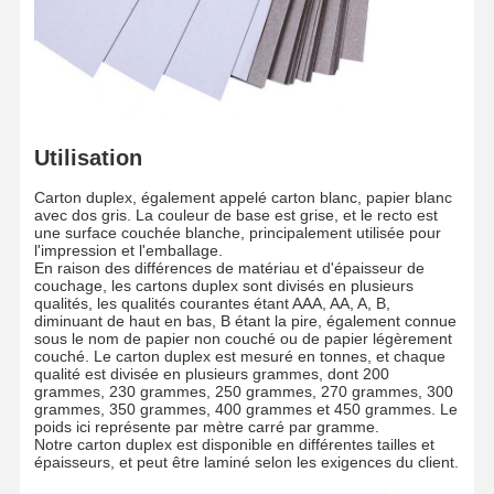
Pouce
3 pouces/6 pouces
de papier
La palette entière est enveloppée
d'un film imperméable avec un
Emballage
/
protecteur d'angle en papier et fixée
par deux bandes d'acier
Expédition
/
Par mer/Par air
Visite D'usine
Conditions
Contactez-
Nouvelles
De Paiement
Nous
Utilisation
Carton duplex, également appelé carton blanc, papier blanc
avec dos gris. La couleur de base est grise, et le recto est
une surface couchée blanche, principalement utilisée pour
l'impression et l'emballage.
Les Affaires
Bloguer
En raison des différences de matériau et d'épaisseur de
couchage, les cartons duplex sont divisés en plusieurs
qualités, les qualités courantes étant AAA, AA, A, B,
diminuant de haut en bas, B étant la pire, également connue
Carton gris
sous le nom de papier non couché ou de papier légèrement
couché. Le carton duplex est mesuré en tonnes, et chaque
Conseil duplex
qualité est divisée en plusieurs grammes, dont 200
grammes, 230 grammes, 250 grammes, 270 grammes, 300
grammes, 350 grammes, 400 grammes et 450 grammes. Le
Papier excentré
poids ici représente par mètre carré par gramme.
Notre carton duplex est disponible en différentes tailles et
épaisseurs, et peut être laminé selon les exigences du client.
Papier de conseil en ivoire