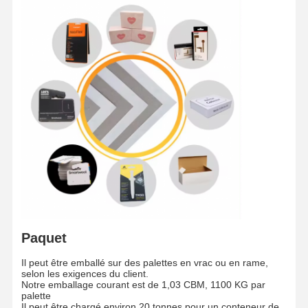
Papier brillant
Papier à couleur
Papeterie à base de kraft
Carton ondulé
Papier de papier journal
papier de pierre
Papier de copie
boîtes de papier
Paquet
Résistance à l'usure
Il peut être emballé sur des palettes en vrac ou en rame,
Cintre de papier
selon les exigences du client.
Notre emballage courant est de 1,03 CBM, 1100 KG par
palette
plateau pour gâteaux
Il peut être chargé environ 20 tonnes pour un conteneur de