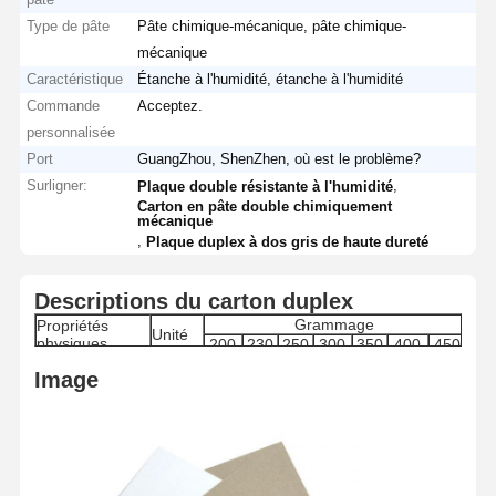
Type de pâte
Pâte chimique-mécanique, pâte chimique-
mécanique
Caractéristique
Étanche à l'humidité, étanche à l'humidité
Commande
Acceptez.
personnalisée
Port
GuangZhou, ShenZhen, où est le problème?
Surligner:
,
Plaque double résistante à l'humidité
Carton en pâte double chimiquement
mécanique
,
Plaque duplex à dos gris de haute dureté
Descriptions du carton duplex
Grammage
Propriétés
Unité
physiques
200
230
250
300
350
400
450
193-
225-
243-
293-
342-
392-
442-
Grammage
g/m2
Image
200
230
250
298
348
398
448
Différence CD
≤
≤
≤
≤
≤
≤
≤
g
de grammage
10g
10g
10g
12g
15g
20g
20g
Plage
6.0-
6.0-
6.0-
6.0-
7.0-
7.5-
8.0-
%
d'humidité
6.5
6.5
7.0
7.5
8.0
8.5
9.0
22.7-
26-
29-
35.3-
41-
46.5-
53-
Épaisseur
μm
24
27.5
30.5
37
43
48.5
55