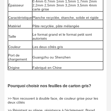
0.4mm 0,7mm 1mm 1,5mm 1,7mm 2mm
Épaisseur
2,2mm 2,5mm 3mm 3,2mm 3,5mm 4mm
carte grise
Caractéristique
Planche recyclée, étanche, solide et rigide
Matériel
Pâte recyclée, pâte mélangée
Le format grand et le format petit sont
Taille
autorisés
Couleur
Les deux côtés gris
Port de
Guangzhu ou Shenzhen
chargement
Origine
Fabriqué en Chine
Pourquoi choisir nos feuilles de carton gris?
Fil D'acier À
Produits
Vidéo
À Propos De
>> Non recouvert à double face, de couleur grise pour les
Faible
Nous
deux côtés
Teneur En
Carbone
>> Résistant au pliage, résistance à l'éclatement, Borad