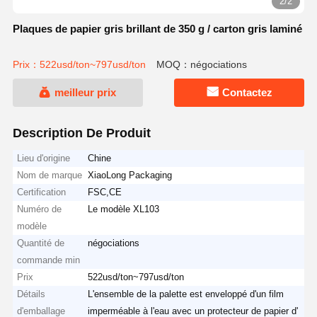
2/2
Plaques de papier gris brillant de 350 g / carton gris laminé
Prix：522usd/ton~797usd/ton
MOQ：négociations
meilleur prix
Contactez
Description De Produit
Lieu d'origine
Chine
Nom de marque
XiaoLong Packaging
Certification
FSC,CE
Numéro de
Le modèle XL103
modèle
Quantité de
négociations
commande min
Prix
522usd/ton~797usd/ton
Détails
L'ensemble de la palette est enveloppé d'un film
d'emballage
imperméable à l'eau avec un protecteur de papier d'