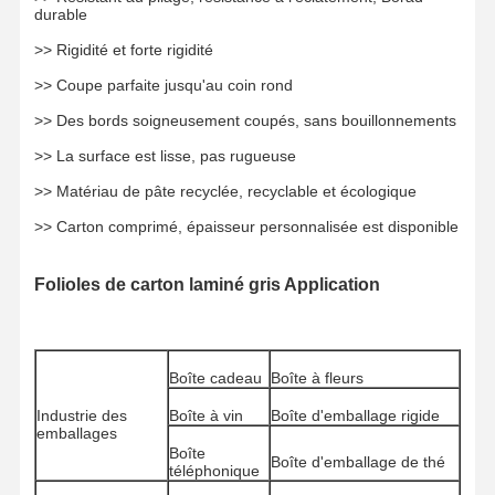
durable
>> Rigidité et forte rigidité
>> Coupe parfaite jusqu'au coin rond
Visite D'usine
Conditions
Contactez-
Nouvelles
>> Des bords soigneusement coupés, sans bouillonnements
De Paiement
Nous
>> La surface est lisse, pas rugueuse
>> Matériau de pâte recyclée, recyclable et écologique
>> Carton comprimé, épaisseur personnalisée est disponible
Les Affaires
Bloguer
Folioles de carton laminé gris Application
Carton gris
Conseil duplex
Boîte cadeau
Boîte à fleurs
Industrie des
Boîte à vin
Boîte d'emballage rigide
Papier excentré
emballages
Boîte
Boîte d'emballage de thé
Papier de conseil en ivoire
téléphonique