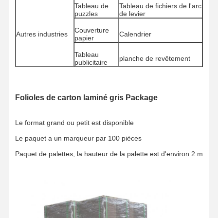
Tableau de
Tableau de fichiers de l'arc
Papier brillant
puzzles
de levier
Papier à couleur
Couverture
Autres industries
Calendrier
papier
Papeterie à base de kraft
Tableau
planche de revêtement
publicitaire
Carton ondulé
Papier de papier journal
Folioles de carton laminé gris Package
papier de pierre
Le format grand ou petit est disponible
Papier de copie
Le paquet a un marqueur par 100 pièces
boîtes de papier
Paquet de palettes, la hauteur de la palette est d'environ 2 m
Résistance à l'usure
Cintre de papier
plateau pour gâteaux