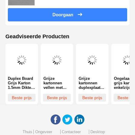
Doorgaan
Geadviseerde Producten
Duplex Board
Grijze
Grijze
Ongelaagd
Grijs Karton
kartonnen
kartonnen
grijs karto
1.5mm Dikte
vellen met
duplexplaat
enkelzijdig
Aangepaste
eenzijdige
van grijs
coating
Vorm
coating,
karton,
Duurzaam
Beste prijs
Beste prijs
Beste prijs
Beste pri
Geschikt voor
verpakkingso
ongecoat, met
robuust
Duurzame
ptie die
aangepaste
materiaal
Verpakkingen
sterkte en
vorm, biedt
Ideaal voor
en Creatieve
oppervlak
sterkte en
verpakking
Ontwerpproje
biedt, ideaal
veelzijdigheid
ukwerk en
cten
voor
voor
ambachteli
aangepaste
verpakkingso
toepassing
Thuis
Ongeveer
Contacteer
Desktop
printvereisten
plossingen