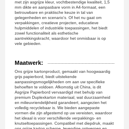
met zijn asgrijze kleur, vochtbestendige kwaliteit, 1,5
mm dikte en aanpasbare vorm in A4-formaat, een
betrouwbare en praktische keuze in tal van
gelegenheden en scenario's. Of het nu gaat om
verpakkingen, creatieve projecten, educatieve
hulpmiddelen of industriële toepassingen, het biedt
zowel functionaliteit als esthetische
aantrekkingskracht, waardoor het onmisbaar is op
vele gebieden.
Maatwerk:
Ons grijze kartonproduct, gemaakt van hoogwaardig
grijs papierbord, biedt uitstekende
aanpassingsmogelijkheden om aan uw specifieke
behoeften te voldoen. Afkomstig uit China, is dit
Asgrijze Papierbord vervaardigd met behulp van
premium Duplexkarton materiaal, wat duurzaamheid
en milieuvriendelijkheid garandeert, aangezien het
volledig recyclebaar is. We bieden aangepaste
vormen die zijn afgestemd op uw vereisten, waardoor
het ideaal is voor verschillende verpakkings- en
knutseltoepassingen. Compatibel met diepdruk, maakt
ons grijze karton scherpe, levendige ontwerpen en