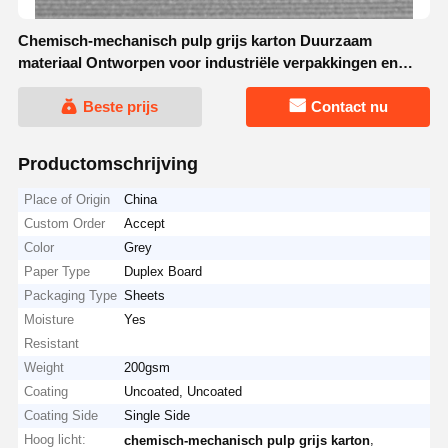
Chemisch-mechanisch pulp grijs karton Duurzaam
materiaal Ontworpen voor industriële verpakkingen en
productbescherming
Beste prijs
Contact nu
Productomschrijving
Place of Origin
China
Custom Order
Accept
Color
Grey
Paper Type
Duplex Board
Packaging Type
Sheets
Moisture
Yes
Resistant
Weight
200gsm
Coating
Uncoated, Uncoated
Coating Side
Single Side
Hoog licht:
,
chemisch-mechanisch pulp grijs karton