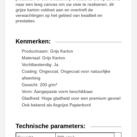
Glanzend document
naar een leeg canvas om uw visie te realiseren, dit
grijze karton voldoet aan en overtreft de
Kleurpapier
verwachtingen op het gebied van kwaliteit en
prestaties.
Kraftpapier
Kenmerken:
Geaffineerd karton
Productnaam: Grijs Karton
Krantenpapierdocument
Materiaal: Grijs Karton
Vochtbestendig: Ja
stenen papier
Coating: Ongecoat, Ongecoat voor natuurlijke
afwerking
Kopieerpapier
Gewicht: 200 g/m²
Vorm: Aangepaste vorm beschikbaar
document vakjes
Gladheid: Hoge gladheid voor een premium gevoel
Papierdraad spoel
Ook bekend als Asgrijze Papierbord
Document Hanger
Technische parameters:
Taartbord