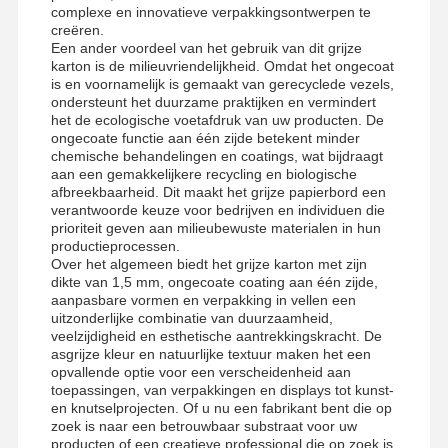
complexe en innovatieve verpakkingsontwerpen te
creëren.
Een ander voordeel van het gebruik van dit grijze
Rondleiding
Kwaliteitscont
Neem
Nieuws
karton is de milieuvriendelijkheid. Omdat het ongecoat
is en voornamelijk is gemaakt van gerecyclede vezels,
Door De
Role
Contact Met
ondersteunt het duurzame praktijken en vermindert
Fabriek
Ons Op
het de ecologische voetafdruk van uw producten. De
ongecoate functie aan één zijde betekent minder
chemische behandelingen en coatings, wat bijdraagt
aan een gemakkelijkere recycling en biologische
afbreekbaarheid. Dit maakt het grijze papierbord een
verantwoorde keuze voor bedrijven en individuen die
prioriteit geven aan milieubewuste materialen in hun
Gevallen
Bloggen
productieprocessen.
Over het algemeen biedt het grijze karton met zijn
dikte van 1,5 mm, ongecoate coating aan één zijde,
Grijs karton
aanpasbare vormen en verpakking in vellen een
uitzonderlijke combinatie van duurzaamheid,
Duplexraad
veelzijdigheid en esthetische aantrekkingskracht. De
asgrijze kleur en natuurlijke textuur maken het een
Compensatiedocument
opvallende optie voor een verscheidenheid aan
toepassingen, van verpakkingen en displays tot kunst-
en knutselprojecten. Of u nu een fabrikant bent die op
Het Document van de ivoorraad
zoek is naar een betrouwbaar substraat voor uw
producten of een creatieve professional die op zoek is