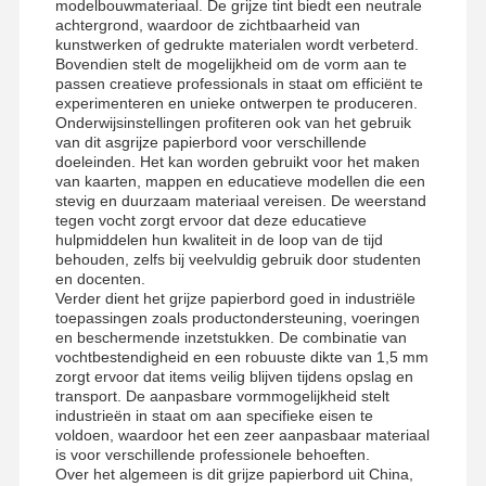
modelbouwmateriaal. De grijze tint biedt een neutrale
achtergrond, waardoor de zichtbaarheid van
kunstwerken of gedrukte materialen wordt verbeterd.
Bovendien stelt de mogelijkheid om de vorm aan te
passen creatieve professionals in staat om efficiënt te
experimenteren en unieke ontwerpen te produceren.
Onderwijsinstellingen profiteren ook van het gebruik
van dit asgrijze papierbord voor verschillende
doeleinden. Het kan worden gebruikt voor het maken
van kaarten, mappen en educatieve modellen die een
stevig en duurzaam materiaal vereisen. De weerstand
tegen vocht zorgt ervoor dat deze educatieve
hulpmiddelen hun kwaliteit in de loop van de tijd
behouden, zelfs bij veelvuldig gebruik door studenten
en docenten.
Verder dient het grijze papierbord goed in industriële
toepassingen zoals productondersteuning, voeringen
en beschermende inzetstukken. De combinatie van
vochtbestendigheid en een robuuste dikte van 1,5 mm
zorgt ervoor dat items veilig blijven tijdens opslag en
transport. De aanpasbare vormmogelijkheid stelt
industrieën in staat om aan specifieke eisen te
voldoen, waardoor het een zeer aanpasbaar materiaal
is voor verschillende professionele behoeften.
Over het algemeen is dit grijze papierbord uit China,