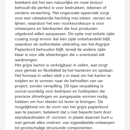
betekent dat het een natuurlijke en ruwe textuur
behoudt die perfect is voor bedrukken, tekenen of
verdere verwerking. Het ongecoate oppervlak zorgt
voor een uitstekende hechting met inkten, verven en
lijmen, waardoor het een voorkeurskeuze is voor
ontwerpers en fabrikanten die hun producten
uitgebreid willen aanpassen. De optie met enkele zijde
coating zorgt ervoor dat één zijde onbehandeld blijft,
waardoor de authentieke uitstraling van het Asgrijze
Papierbord behouden blijft, terwijl de andere zijde
klaar is voor alle afwerkingen die u eventueel wilt
aanbrengen.
Het grijze karton is verkrijgbaar in vellen, wat zorgt
voor gemak en flexibiliteit bij het hanteren en opslaan.
Het formaat in vellen stelt u in staat om het karton te
snijden en te vormen naar de behoeften van uw
project, zonder verspilling. Dit type verpakking is
vooral voordelig voor bedrijven en hobbyisten die
precieze afmetingen en aangepaste vormen nodig
hebben om hun ideeën tot leven te brengen. De
mogelijkheid om de vorm van het grijze papierbord
aan te passen, betekent dat u niet beperkt bent door
standaardmaten of -vormen; in plaats daarvan kunt u
met gemak alles creëren, van ingewikkelde ontwerpen
tot grootschalige structurele componenten.