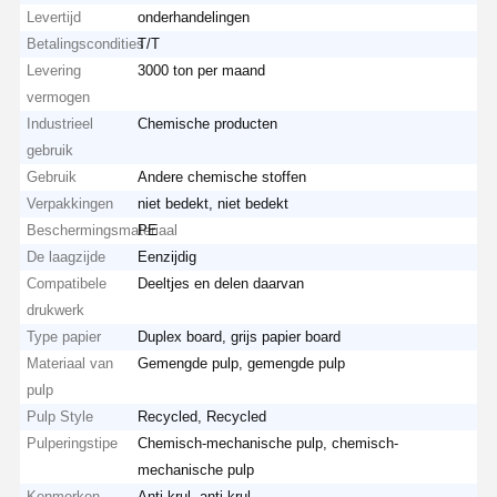
Levertijd
onderhandelingen
Betalingscondities
T/T
Levering
3000 ton per maand
vermogen
Industrieel
Chemische producten
gebruik
Gebruik
Andere chemische stoffen
Verpakkingen
niet bedekt, niet bedekt
Beschermingsmateriaal
PE
De laagzijde
Eenzijdig
Compatibele
Deeltjes en delen daarvan
drukwerk
Type papier
Duplex board, grijs papier board
Materiaal van
Gemengde pulp, gemengde pulp
pulp
Pulp Style
Recycled, Recycled
Pulperingstipe
Chemisch-mechanische pulp, chemisch-
mechanische pulp
Kenmerken
Anti-krul, anti-krul