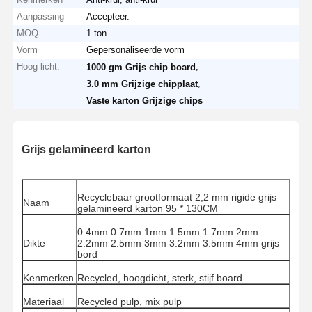
Aanpassing
Accepteer.
MOQ
1 ton
Vorm
Gepersonaliseerde vorm
Hoog licht:
,
1000 gm Grijs chip board
,
3.0 mm Grijzige chipplaat
Vaste karton Grijzige chips
Grijs gelamineerd karton
Recyclebaar grootformaat 2,2 mm rigide grijs
Naam
gelamineerd karton 95 * 130CM
0.4mm 0.7mm 1mm 1.5mm 1.7mm 2mm
Dikte
2.2mm 2.5mm 3mm 3.2mm 3.5mm 4mm grijs
bord
Kenmerken
Recycled, hoogdicht, sterk, stijf board
Materiaal
Recycled pulp, mix pulp