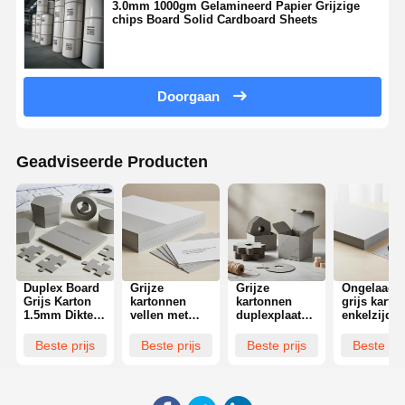
3.0mm 1000gm Gelamineerd Papier Grijzige
chips Board Solid Cardboard Sheets
Doorgaan
Geadviseerde Producten
Duplex Board
Grijze
Grijze
Ongelaagd
Grijs Karton
kartonnen
kartonnen
grijs karto
1.5mm Dikte
vellen met
duplexplaat
enkelzijdig
Aangepaste
eenzijdige
van grijs
coating
Vorm
coating,
karton,
Duurzaam
Beste prijs
Beste prijs
Beste prijs
Beste pri
Geschikt voor
verpakkingsoptie
ongecoat, met
robuust
Duurzame
die sterkte en
aangepaste
materiaal
Verpakkingen
oppervlak
vorm, biedt
Ideaal voor
en Creatieve
biedt, ideaal
sterkte en
verpakking