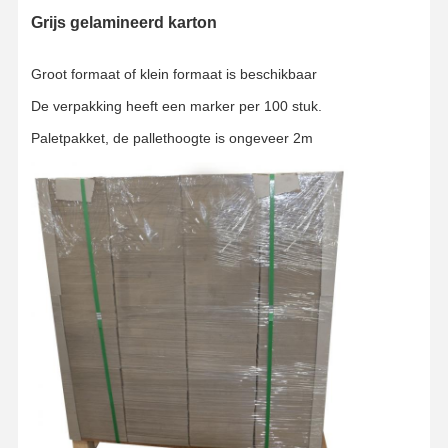
Grijs gelamineerd karton
Kleurpapier
Kraftpapier
Groot formaat of klein formaat is beschikbaar
De verpakking heeft een marker per 100 stuk.
Geaffineerd karton
Paletpakket, de pallethoogte is ongeveer 2m
Krantenpapierdocument
stenen papier
Kopieerpapier
document vakjes
Papierdraad spoel
Document Hanger
Taartbord