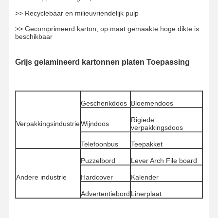
>> Recyclebaar en milieuvriendelijk pulp
Rondleiding
Kwaliteitscont
Neem
Nieuws
>> Gecomprimeerd karton, op maat gemaakte hoge dikte is
Door De
Role
Contact Met
beschikbaar
Fabriek
Ons Op
Grijs gelamineerd kartonnen platen Toepassing
Gevallen
Bloggen
Geschenkdoos
Bloemendoos
Rigiede
Verpakkingsindustrie
Wijndoos
Grijs karton
verpakkingsdoos
Telefoonbus
Teepakket
Duplexraad
Puzzelbord
Lever Arch File board
Compensatiedocument
Andere industrie
Hardcover
Kalender
Het Document van de ivoorraad
Advertentiebord
Linerplaat
Glanzend document