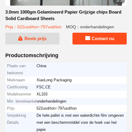
2/3
3.0mm 1000gm Gelamineerd Papier Grijzige chips Board
Solid Cardboard Sheets
Prijs：522usd/ton~797usd/ton
MOQ：onderhandelingen
Beste prijs
Contact nu
Productomschrijving
Plaats van
China
herkomst
Merknaam
XiaoLong Packaging
Certificering
FSC,CE
Modelnummer
XL103
Min. bestelaantal
onderhandelingen
Prijs
522usd/ton~797usd/ton
Verpakking
De hele pallet is met een waterdichte film omgeven
Details
met een beschermmiddel voor de hoek van het
papie