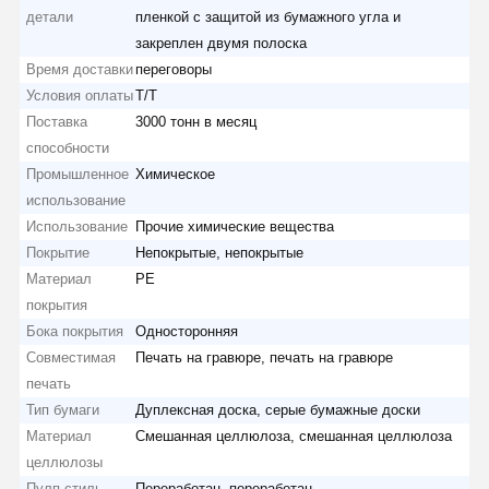
детали
пленкой с защитой из бумажного угла и
закреплен двумя полоска
Время доставки
переговоры
Условия оплаты
T/T
Поставка
3000 тонн в месяц
способности
Промышленное
Химическое
использование
Использование
Прочие химические вещества
Покрытие
Непокрытые, непокрытые
Материал
PE
покрытия
Бока покрытия
Односторонняя
Совместимая
Печать на гравюре, печать на гравюре
печать
Тип бумаги
Дуплексная доска, серые бумажные доски
Материал
Смешанная целлюлоза, смешанная целлюлоза
целлюлозы
Пулп стиль
Переработан, переработан