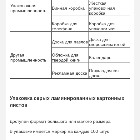
Цветная бумага
Жесткая
Упаковочная
Винная коробка
упаковочная
промышленность
коробка
Крафтная бумага
Коробка для
Коробка для
Корпус из гофрированного картона
телефона
упаковки чая
Доска для
Бумага газетной бумаги
Доска для пазлов
скоросшивателей
каменная бумага
Другая
Обложка для
Календарь
промышленность
твердой книги
Копировальная бумага
Подкладочная
Рекламная доска
доска
бумажные коробки
Катушка из бумажной проволоки
Упаковка серых ламинированных картонных
листов
Бумажная вешалка
Тортовая доска
Доступен формат большого или малого размера
В упаковке имеется маркер на каждые 100 штук