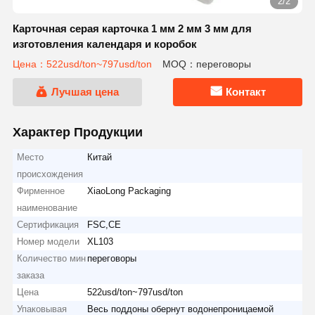
2/2
Карточная серая карточка 1 мм 2 мм 3 мм для
изготовления календаря и коробок
Цена：522usd/ton~797usd/ton
MOQ：переговоры
Лучшая цена
Контакт
Характер Продукции
Место
Китай
происхождения
Фирменное
XiaoLong Packaging
наименование
Сертификация
FSC,CE
Номер модели
XL103
Количество мин
переговоры
заказа
Цена
522usd/ton~797usd/ton
Упаковывая
Весь поддоны обернут водонепроницаемой