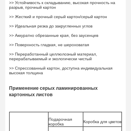
>> Устойчивость к складыванию, высокая прочность на
разрыв, прочный картон
>> Жесткий и прочный серый картон/серый картон
Экскурсия
Контроль
Связаться С
Новости
По Фабрике
Качества
Нами
>> Идеальная резка до закругленных углов
>> Аккуратно обрезанные края, без заусенцев
>> Поверхность гладкая, не шероховатая
>> Переработанный целлюлозный материал,
Случаи
Блог
перерабатываемый и экологически чистый
>> Спрессованный картон, доступна индивидуальная
Серый картон
высокая толщина
Двухшпиндельная доска
Применение серых ламинированных
картонных листов
Смещенная бумага
Бумага доски цвета слоновой кости
Подарочная
Глянцевая бумага
Коробка для цветов
коробка