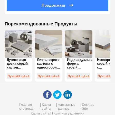
Продолжать
Порекомендованные Продукты
Дуплексная
Листы серого
Индивидуальная
Непокрыт
доска серый
картона с
форма,
серый кар
картон
односторонним
серый
с
толщина 1,5
покрытием,
картон,
одностор
мм
упаковочный
мелованная
покрытием
Лучшая цена
Лучшая цена
Лучшая цена
Лучшая ц
индивидуальная
вариант,
двусторонняя
прочный,
форма
предлагающий
бумага,
крепкий
Подходит для
прочность и
обеспечивающая
материал,
долговечных
поверхность,
прочность и
идеально
упаковок и
идеально
универсальность
подходит 
проектов
подходящие
для
упаковки,
творческого
для
упаковочных
печати и
Главная
Карта
контактные
Desktop
дизайна
индивидуальных
решений
рукоделия
страница
сайта
данные
Site
требований к
Карта сайта
Политика уединения
печати