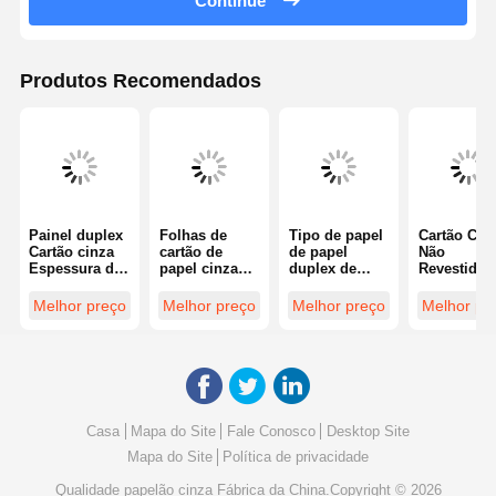
Continue
Produtos Recomendados
Painel duplex
Folhas de
Tipo de papel
Cartão Cin
Cartão cinza
cartão de
de papel
Não
Espessura de
papel cinza
duplex de
Revestido,
1,5 mm Forma
Opção de
cartão cinza
Revestimen
personalizada
embalagem
não revestido
Lateral Úni
Melhor preço
Melhor preço
Melhor preço
Melhor pr
Adequado
de
oferecendo
Material
para
revestimento
resistência e
Durável e
embalagens
de lado único
versatilidade
Resistente,
duráveis e
Oferecendo
para soluções
Ideal para
projetos de
resistência e
de
Embalagen
design
superfície
embalagem
Impressão 
criativo
Ideal para
Aplicações
Casa
Mapa do Site
Fale Conosco
Desktop Site
requisitos de
Artesanais
impressão
Mapa do Site
Política de privacidade
personalizado
s
Qualidade
papelão cinza
Fábrica da China.Copyright © 2026