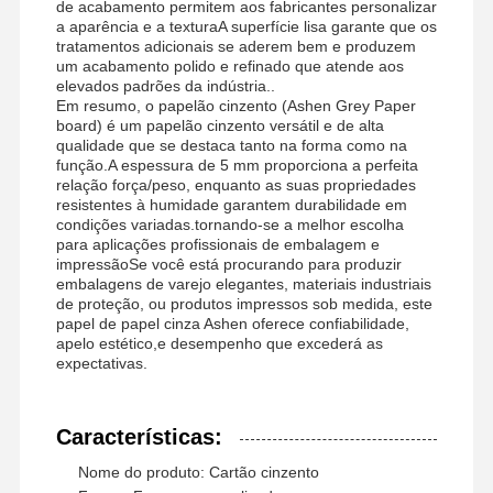
de acabamento permitem aos fabricantes personalizar
a aparência e a texturaA superfície lisa garante que os
tratamentos adicionais se aderem bem e produzem
um acabamento polido e refinado que atende aos
Visita À
Controle De
Contate-Nos
Notícias
elevados padrões da indústria..
Fábrica
Qualidade
Em resumo, o papelão cinzento (Ashen Grey Paper
board) é um papelão cinzento versátil e de alta
qualidade que se destaca tanto na forma como na
função.A espessura de 5 mm proporciona a perfeita
relação força/peso, enquanto as suas propriedades
resistentes à humidade garantem durabilidade em
condições variadas.tornando-se a melhor escolha
Casos
Blogue
para aplicações profissionais de embalagem e
impressãoSe você está procurando para produzir
embalagens de varejo elegantes, materiais industriais
papelão cinza
de proteção, ou produtos impressos sob medida, este
papel de papel cinza Ashen oferece confiabilidade,
Placa frente e verso
apelo estético,e desempenho que excederá as
expectativas.
Papel deslocado
Papel de placa do marfim
Características:
Nome do produto: Cartão cinzento
Papel lustroso