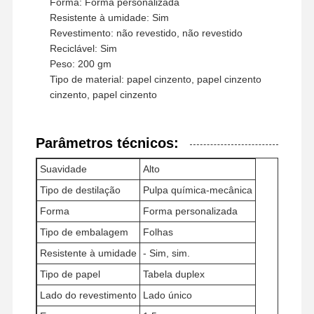
Forma: Forma personalizada
Resistente à umidade: Sim
Papel colorido
Revestimento: não revestido, não revestido
Reciclável: Sim
Papel Kraft
Peso: 200 gm
Cartão ondulado
Tipo de material: papel cinzento, papel cinzento
cinzento, papel cinzento
Papel do papel de jornal
papel de pedra
Parâmetros técnicos:
Papel de cópia
Suavidade
Alto
Tipo de destilação
Pulpa química-mecânica
caixas de papel
Forma
Forma personalizada
Carreteira de papel
Tipo de embalagem
Folhas
Resistente à umidade
- Sim, sim.
Gancho de papel
Tipo de papel
Tabela duplex
Tabuleiro de bolo
Lado do revestimento
Lado único