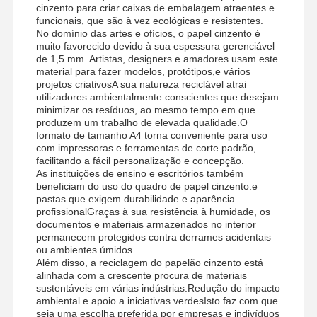
cinzento para criar caixas de embalagem atraentes e
funcionais, que são à vez ecológicas e resistentes.
No domínio das artes e ofícios, o papel cinzento é
muito favorecido devido à sua espessura gerenciável
de 1,5 mm. Artistas, designers e amadores usam este
material para fazer modelos, protótipos,e vários
projetos criativosA sua natureza reciclável atrai
utilizadores ambientalmente conscientes que desejam
minimizar os resíduos, ao mesmo tempo em que
produzem um trabalho de elevada qualidade.O
formato de tamanho A4 torna conveniente para uso
com impressoras e ferramentas de corte padrão,
facilitando a fácil personalização e concepção.
As instituições de ensino e escritórios também
beneficiam do uso do quadro de papel cinzento.e
pastas que exigem durabilidade e aparência
profissionalGraças à sua resistência à humidade, os
documentos e materiais armazenados no interior
permanecem protegidos contra derrames acidentais
ou ambientes úmidos.
Além disso, a reciclagem do papelão cinzento está
alinhada com a crescente procura de materiais
sustentáveis em várias indústrias.Redução do impacto
ambiental e apoio a iniciativas verdesIsto faz com que
seja uma escolha preferida por empresas e indivíduos