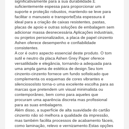
significativamente para a sua durabilidade.É
suficientemente espessa para proporcionar um
suporte e proteção robustos, mantendo-se leve para
facilitar o manuseio e transporteEsta espessura é
ideal para a criação de caixas resistentes, pastas,
placas de apoio e outras soluções de embalagem sem
adicionar massa desnecessária.Aplicações industriais,
ou projetos personalizados, a placa de papel cinzento
Ashen oferece desempenho e confiabilidade
consistentes.
A cor é outro aspecto essencial deste produto. O tom
sutil e neutro da placa Ashen Grey Paper oferece
versatilidade e elegância, tornando-a adequada para
uma ampla gama de estética de design.Seu tom
cinzento-cinzento fornece um fundo sofisticado que
complementa os esquemas de cores vibrantes e
silenciososIsto torna-o uma excelente escolha para as
marcas que pretendem um visual minimalista ou
contemporâneo, bem como para aqueles que
procuram uma aparência discreta mas profissional
para as suas embalagens.
Além disso, a superfície de alta suavidade do cartão
Lar
Produtos
Vídeos
Sobre Nós
cinzento não só melhora a qualidade da impressão,
mas também facilita processos de acabamento fáceis,
como laminação, relevo e vernizamento.Estas opções