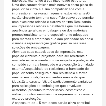
rigorosas, mantendo a sua integridade estrutural.
Uma das características mais notáveis desta placa de
papel cinza cinza é a sua compatibilidade com a
impressão em gravura.imagens e textos vibrantesO
cartão cinzento tem uma superfície suave que permite
uma excelente adesão e clareza da tinta.Resultando
em impressões nítidas e detalhadas que melhoram a
aparência geral das embalagens ou dos materiais
promocionaisIsto torna-o especialmente adequado
para marcas e empresas que dão prioridade ao apelo
visual e à representação gráfica precisa nas suas
soluções de embalagem.
Além das suas capacidades de impressão, este
papelão cinzento é projetado para ser resistente à
umidade.especialmente no que respeita à proteção do
conteúdo contra a humidade e a exposição à umidade
externaA capacidade de resistência à humidade do
papel cinzento assegura a sua resistência e forma
mesmo em condições ambientais menos do que
ideais.Esta característica é particularmente vantajosa
para aplicações de embalagem que envolvam
alimentos, produtos farmacêuticos, cosméticos e
outros produtos sensíveis que requerem uma camada
extra de protecção.
A espessura de 1,5 mm deste cartão cinza contribui