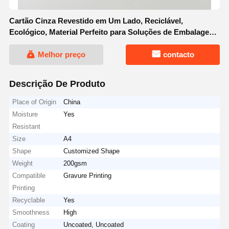
Cartão Cinza Revestido em Um Lado, Reciclável,
Ecológico, Material Perfeito para Soluções de Embalagem,
Envio e Armazenamento
Melhor preço
contacto
Descrição De Produto
Place of Origin
China
Moisture
Yes
Resistant
Size
A4
Shape
Customized Shape
Weight
200gsm
Compatible
Gravure Printing
Printing
Recyclable
Yes
Smoothness
High
Coating
Uncoated, Uncoated