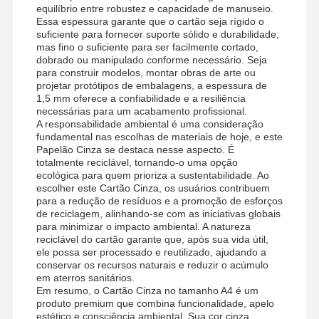
equilíbrio entre robustez e capacidade de manuseio.
Essa espessura garante que o cartão seja rígido o
suficiente para fornecer suporte sólido e durabilidade,
mas fino o suficiente para ser facilmente cortado,
dobrado ou manipulado conforme necessário. Seja
para construir modelos, montar obras de arte ou
projetar protótipos de embalagens, a espessura de
1,5 mm oferece a confiabilidade e a resiliência
necessárias para um acabamento profissional.
A responsabilidade ambiental é uma consideração
fundamental nas escolhas de materiais de hoje, e este
Papelão Cinza se destaca nesse aspecto. É
totalmente reciclável, tornando-o uma opção
ecológica para quem prioriza a sustentabilidade. Ao
escolher este Cartão Cinza, os usuários contribuem
para a redução de resíduos e a promoção de esforços
de reciclagem, alinhando-se com as iniciativas globais
para minimizar o impacto ambiental. A natureza
reciclável do cartão garante que, após sua vida útil,
ele possa ser processado e reutilizado, ajudando a
conservar os recursos naturais e reduzir o acúmulo
em aterros sanitários.
Lar
Produtos
Vídeos
Sobre Nós
Em resumo, o Cartão Cinza no tamanho A4 é um
produto premium que combina funcionalidade, apelo
estético e consciência ambiental. Sua cor cinza