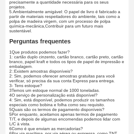
Papel colorido
precisamente a quantidade necessária para os seus
projetos.
5.Ambientalmente amigável: O papel de livro é fabricado a
Papel Kraft
partir de materiais respeitadores do ambiente, tais como a
polpa de madeira virgem, com um processo de polpa
química-mecânica,Contribuir para um futuro mais
Cartão ondulado
sustentável.
Papel do papel de jornal
Perguntas frequentes
1Que produtos podemos fazer?
papel de pedra
1: cartão duplo cinzento, cartão branco, cartão preto, cartão
branco, papel kraft e todos os tipos de papel de impressão e
Papel de cópia
embalagem.
2::Existem amostras disponíveis?
2: Sim, podemos oferecer amostras gratuitas para você
caixas de papel
verificar, só precisa da sua conta Express para entrega.
3- Tens estoque?
Carreteira de papel
3Temos um estoque normal de 1000 toneladas.
4O serviço de personalização está disponível?
4: Sim, está disponível, podemos produzir os tamanhos
Gancho de papel
especiais como bobina e folha como seu requisito.
5Quais são os termos de pagamento disponíveis?
5Por enquanto, aceitamos apenas termos de pagamento
Tabuleiro de bolo
T/T, e depois de algumas encomendas podemos lidar com
L/C à vista.
6Como é que enviam as mercadorias?
6Por via marítima, por via aérea ou expressa, como TNT,