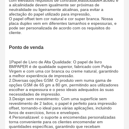
com elevados requisitos de contraste,elasticidadeA acidez e
a alcalinidade devem igualmente ser próximas de
neutralidade ou ligeiramente alcalinas, para evitar a
afectação do papel utilizado para impressão,
Visita À
Controle De
Contate-Nos
Notícias
O papel offset tem cor natural e cor super branca. Nossa
Fábrica
Qualidade
placa duplex vem em diferentes tamanhos e espessuras, e
pode ser personalizada de acordo com os requisitos do
cliente.
Ponto de venda
Casos
Blogue
1Papel de Livro de Alta Qualidade: O papel de livro
BMPAPER é de qualidade superior, fabricado com Pulpa
papelão cinza
Virgem e com uma cor branca ou creme natural, garantindo
a melhor experiência de impressão.
2.Diversas opções GSM: O produto vem numa gama de
Placa frente e verso
opções GSM de 65 gm a 80 gm, permitindo aos utilizadores
escolher a espessura e o peso ideais adequados às suas
necessidades de impressão.
Papel deslocado
3.Design sem revestimento: Com uma superfície sem
revestimento de 2 lados, o papel é perfeito para impressão
Papel de placa do marfim
offset, tornando-o ideal para várias aplicações, incluindo
livros de exercícios, livros e envelopes.
4.Personalizavel: o suporte a encomendas personalizadas
Papel lustroso
torna conveniente para os clientes encomendar em
quantidades específicas, garantindo que recebam