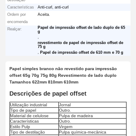
Características
Anti-curl, anti-curl
Ordem por
Aceita.
encomenda
Papel de impressão offset de lado duplo de 65
Realçar:
g
,
revestimento de papel de impressão offset de
75 g
,
Papel de impressão offset de 610 mm e 70 g
Papel simples branco não revestido para impressão
offset 65g 70g 75g 80g Revestimento de lado duplo
Tamanhos 622mm 810mm 610mm
Descrições de papel offset
Utilização industrial
Jornal
Tipo de papel
Outro.
Material de celulose
Pulpa de madeira
Características
Outro.
Estilo Pulp
Virgem
Tipo de destilação
Pulpa química-mecânica