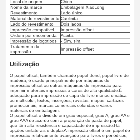
Local de origem
China
Nome da marca
Embalagem XiaoLong
Revestimento
Lado único
Material de revestimento
Caolinita
Lado do revestimento
Dois lados
Impressão compatível
Impressão offset
Ordem por encomenda
Aceita.
Impressão de logotipos
- Sim, sim.
Tratamento da
Impressão offset
impressão
Utilização
O papel offset, também chamado papel Bond, papel livre de
madeira, é usado principalmente por máquinas de
impressão offset ou outras máquinas de impressão para
imprimir materiais impressos a cores de alta qualidade.É
adequado para impressão de capa de livro monocromática
ou multicolor, textos, inserções, revistas, mapas, cartazes
promocionais, marcas comerciais coloridas e vários
materiais de embalagem.
O papel offset é dividido em grau especial, grau A, grau AA e
grau AAA de acordo com a proporção de pasta de papel,
Lar
Produtos
Vídeos
Sobre Nós
que têm alta resistência e capacidade de impressão.Há
opções unilaterais e duplasA impressão offset é um papel de
impressão relativamente avançado para livros e periódicos,