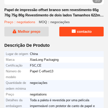
2/3
Papel de impressão offset branco sem revestimento 65g
70g 75g 80g Revestimento de dois lados Tamanhos 622mm
810mm 610mm
Preço：negotiations
MOQ：negociações
Melhor preço
contacto
Descrição De Produto
Lugar de origem
China
Marca
XiaoLong Packaging
Certificação
FSC,CE
Número do
Papel C-offset13
modelo
Quantidade de
negociações
ordem mínima
Preço
negotiations
Detalhes da
Toda a paleta é revestida por uma película
embalagem
impermeável com protetor de canto de papel e