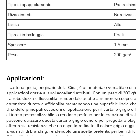
Tipo di spappolamento
Pasta chim
Rivestimento
Non rivestit
Liscia
Alta
Tipo di imballaggio
Fogli
Spessore
1,5 mm
Peso
200 g/m²
Applicazioni:
Il cartone grigio, originario della Cina, è un materiale versatile e di 
applicazioni grazie ai suoi eccellenti attributi. Con un peso di 200 g/
tra robustezza e flessibilità, rendendolo adatto a numerosi scopi crea
garantisce durata e affidabilità mantenendo una superficie liscia che m
Una delle principali occasioni di applicazione per il cartone grigio è
di forma personalizzabile lo rendono perfetto per la creazione di so
possono utilizzare questo cartone grigio cenere per progettare elega
offrono sia resistenza che un aspetto raffinato. Il colore grigio agg
a vari stili di branding, rendendolo una scelta preferita per beni di l