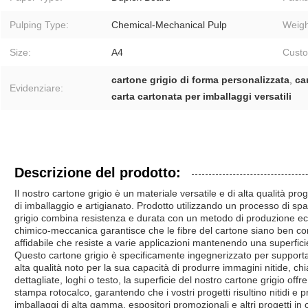
Pulping Type:
Chemical-Mechanical Pulp
Weigh
Size:
A4
Custo
cartone grigio di forma personalizzata
,
ca
Evidenziare:
carta cartonata per imballaggi versatili
Descrizione del prodotto:
Il nostro cartone grigio è un materiale versatile e di alta qualità 
di imballaggio e artigianato. Prodotto utilizzando un processo di 
grigio combina resistenza e durata con un metodo di produzione ec
chimico-meccanica garantisce che le fibre del cartone siano ben con
affidabile che resiste a varie applicazioni mantenendo una superficie 
Questo cartone grigio è specificamente ingegnerizzato per support
alta qualità noto per la sua capacità di produrre immagini nitide, chi
dettagliate, loghi o testo, la superficie del nostro cartone grigio offr
stampa rotocalco, garantendo che i vostri progetti risultino nitidi e p
imballaggi di alta gamma, espositori promozionali e altri progetti in c