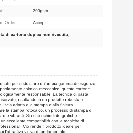
t:
200gsm
m Order:
Accept
rta di cartone duplex non rivestita
,
progettato per soddisfare un'ampia gamma di esigenze
spappolamento chimico-meccanico, questo cartone
ologicamente responsabile. La tecnica di pasta
servate, risultando in un prodotto robusto e
liscia adatta alla stampa e alla finitura.
are la stampa rotocalco, un processo di stampa di
are e vibranti. Sia che richiediate grafiche
e un'eccellente compatibilità con le tecniche di
rofessionali. Ciò rende il prodotto ideale per
ui l'attrattiva visiva è fondamentale.