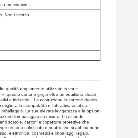
ico-meccanica
o, Non rivestito
alta qualità ampiamente utilizzato in varie
m², questo cartone grigio offre un equilibrio ideale
tivi e industriali. La costruzione in cartone duplex
igliora la stampabilità e l'attrattiva estetica.
 l'imballaggio. La sua elevata levigatezza e le opzioni
luzioni di imballaggio su misura. Le aziende
nti scatole, cartoni e coperture protettive che
iunge un tono sofisticato e neutro che si abbina bene
usso, elettronica, cosmetici e imballaggi regalo.