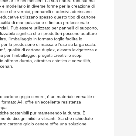
nelle arti e nei mestieri. La sua natura robusta ma
rlo e modellarlo in diverse forme per la creazione di
tisce che vernici, pennarelli e adesivi aderiscano
i educative utilizzano spesso questo tipo di cartone
facilità di manipolazione e finitura professionale.
ciali. Può essere utilizzato per pannelli di supporto,
alizzabile significa che i produttori possono adattare
tre, l'imballaggio in formato foglio facilita lo
 per la produzione di massa e l'uso su larga scala.
/m², qualità di cartone duplex, elevata levigatezza e
a per l'imballaggio, progetti creativi o scopi
o offrono durata, attrattiva estetica e versatilità,
cenari.
o cartone grigio cenere, è un materiale versatile e
n formato A4, offre un'eccellente resistenza
ampa.
tiche sostenibili pur mantenendo la durata. È
nte disegni nitidi e vibranti. Sia che richiediate
ostro cartone grigio cenere offre una soluzione