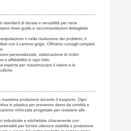
i standard di durata e versatilità per varie
orniamo linee guida e raccomandazioni dettagliate
nipolazione o nella risoluzione dei problemi, il
ltati con il cartone grigio. Offriamo consigli completi
le.
nsioni personalizzate, elaborazione di ordini
 e affidabilità in ogni lotto.
da esperta per massimizzare il valore e la
cifiche.
la massima protezione durante il trasporto. Ogni
ttiva in plastica per prevenire danni da umidità e
 cartone rinforzate progettate per resistere alle
o industriale e etichettate chiaramente con
etraibili per fornire ulteriore stabilità e protezione.