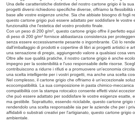
Una delle caratteristiche distintive del nostro cartone grigio è la
progetti diversi richiedono specifiche diverse, offriamo la flessibilità
base alle vostre esigenze uniche. Sia che abbiate bisogno di fogli r
questo cartone grigio può essere adattato per soddisfare le vostre 
funzionalità che l'estetica del vostro prodotto finale.
Con un peso di 200 g/m², questo cartone grigio offre il perfetto eq
di peso di 200 g/m² fornisce abbastanza consistenza per proteggere 
senza essere eccessivamente pesante o ingombrante. Ciò lo rende a
dall'imballaggio di prodotti e copertine di libri ai progetti artistici e
una sensazione di pregio, aggiungendo valore a qualsiasi cosa veng
Oltre alle sue qualità pratiche, il nostro cartone grigio è anche ecol
impegno per la sostenibilità e l'uso responsabile delle risorse. Scegli
contribuiscono a ridurre i rifiuti e a promuovere un'economia circola
una scelta intelligente per i vostri progetti, ma anche una scelta cos
Nel complesso, il cartone grigio che offriamo è un'eccezionale soluz
ecocompatibilità. La sua composizione in pasta chimico-meccanica 
compatibilità con la stampa rotocalco consente effetti visivi eccezion
che può essere adattato per soddisfare le vostre esigenze esatte, e
ma gestibile. Soprattutto, essendo riciclabile, questo cartone grigio si
rendendolo una scelta responsabile sia per le aziende che per i priva
affidabili o substrati creativi per l'artigianato, questo cartone grigio
ambientale.