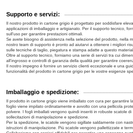
Supporto e servizi:
Il nostro prodotto in cartone grigio è progettato per soddisfare elevat
applicazioni di imballaggio e artigianato. Per il supporto tecnico, f
sull'uso per garantire prestazioni ottimali.
Se avete bisogno di assistenza nella selezione del prodotto, nella ma
nostro team di supporto è pronto ad aiutarvi a ottenere i migliori risu
sulle tecniche di taglio, piegatura e stampa adatte a questo materia
Oltre al supporto tecnico, forniamo una serie di servizi tra cui dime
all'ingrosso e controlli di garanzia della qualità per garantire coerenza
Il nostro impegno è fornire un servizio clienti eccezionale e una gui
funzionalità del prodotto in cartone grigio per le vostre esigenze spe
Imballaggio e spedizione:
Il prodotto in cartone grigio viene imballato con cura per garantire 
foglio viene impilato ordinatamente e avvolto con una pellicola prote
polvere. I fogli imballati vengono quindi inseriti in robuste scatole di
sollecitazioni di manipolazione e spedizione.
Per la spedizione, le scatole vengono sigillate saldamente con nastr
istruzioni di manipolazione. Più scatole vengono pallettizzate e termor