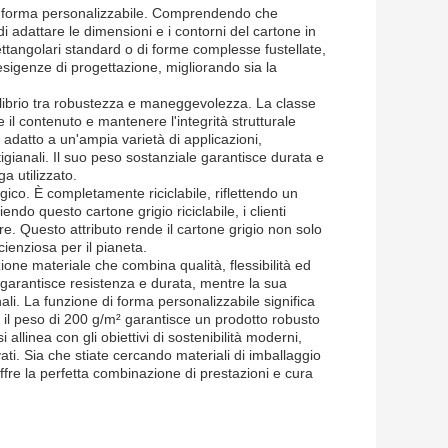
 sua forma personalizzabile. Comprendendo che
 di adattare le dimensioni e i contorni del cartone in
ettangolari standard o di forme complesse fustellate,
esigenze di progettazione, migliorando sia la
uilibrio tra robustezza e maneggevolezza. La classe
il contenuto e mantenere l'integrità strutturale
datto a un'ampia varietà di applicazioni,
 artigianali. Il suo peso sostanziale garantisce durata e
a utilizzato.
ogico. È completamente riciclabile, riflettendo un
endo questo cartone grigio riciclabile, i clienti
re. Questo attributo rende il cartone grigio non solo
cienziosa per il pianeta.
ione materiale che combina qualità, flessibilità ed
garantisce resistenza e durata, mentre la sua
ali. La funzione di forma personalizzabile significa
 il peso di 200 g/m² garantisce un prodotto robusto
 allinea con gli obiettivi di sostenibilità moderni,
ti. Sia che stiate cercando materiali di imballaggio
 offre la perfetta combinazione di prestazioni e cura