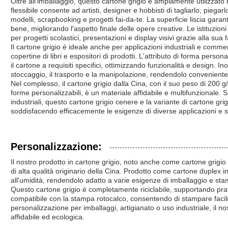
Oltre all'imballaggio, questo cartone grigio è ampiamente utilizzato 
flessibile consente ad artisti, designer e hobbisti di tagliarlo, piega
modelli, scrapbooking e progetti fai-da-te. La superficie liscia garan
bene, migliorando l'aspetto finale delle opere creative. Le istituzion
per progetti scolastici, presentazioni e display visivi grazie alla sua 
Il cartone grigio è ideale anche per applicazioni industriali e commer
copertine di libri e espositori di prodotti. L'attributo di forma person
il cartone a requisiti specifici, ottimizzando funzionalità e design. Inol
stoccaggio, il trasporto e la manipolazione, rendendolo conveniente
Nel complesso, il cartone grigio dalla Cina, con il suo peso di 200 g
forme personalizzabili, è un materiale affidabile e multifunzionale. Si
industriali, questo cartone grigio cenere e la variante di cartone grigi
soddisfacendo efficacemente le esigenze di diverse applicazioni e s
Personalizzazione:
Il nostro prodotto in cartone grigio, noto anche come cartone grigio 
di alta qualità originario della Cina. Prodotto come cartone duplex i
all'umidità, rendendolo adatto a varie esigenze di imballaggio e st
Questo cartone grigio è completamente riciclabile, supportando pra
compatibile con la stampa rotocalco, consentendo di stampare facilme
personalizzazione per imballaggi, artigianato o uso industriale, il n
affidabile ed ecologica.