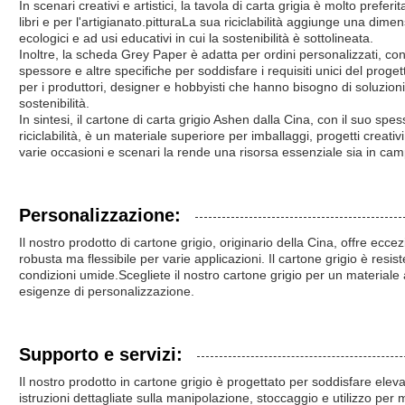
In scenari creativi e artistici, la tavola di carta grigia è molto prefer
libri e per l'artigianato.pitturaLa sua riciclabilità aggiunge una dim
ecologici e ad usi educativi in cui la sostenibilità è sottolineata.
Inoltre, la scheda Grey Paper è adatta per ordini personalizzati, con
spessore e altre specifiche per soddisfare i requisiti unici del proget
per i produttori, designer e hobbyisti che hanno bisogno di soluzio
sostenibilità.
In sintesi, il cartone di carta grigio Ashen dalla Cina, con il suo spes
riciclabilità, è un materiale superiore per imballaggi, progetti creativ
varie occasioni e scenari la rende una risorsa essenziale sia in ca
Personalizzazione:
Il nostro prodotto di cartone grigio, originario della Cina, offre ecce
robusta ma flessibile per varie applicazioni. Il cartone grigio è resi
condizioni umide.Scegliete il nostro cartone grigio per un materiale a
esigenze di personalizzazione.
Supporto e servizi:
Il nostro prodotto in cartone grigio è progettato per soddisfare eleva
istruzioni dettagliate sulla manipolazione, stoccaggio e utilizzo per 