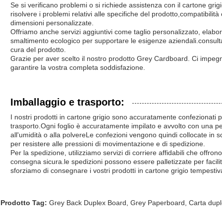
Se si verificano problemi o si richiede assistenza con il cartone grig
risolvere i problemi relativi alle specifiche del prodotto,compatibilit
dimensioni personalizzate.
Offriamo anche servizi aggiuntivi come taglio personalizzato, elabora
smaltimento ecologico per supportare le esigenze aziendali.consultar
cura del prodotto.
Grazie per aver scelto il nostro prodotto Grey Cardboard. Ci impegni
garantire la vostra completa soddisfazione.
Imballaggio e trasporto:
I nostri prodotti in cartone grigio sono accuratamente confezionati 
trasporto.Ogni foglio è accuratamente impilato e avvolto con una pell
all'umidità o alla polvereLe confezioni vengono quindi collocate in s
per resistere alle pressioni di movimentazione e di spedizione.
Per la spedizione, utilizziamo servizi di corriere affidabili che offr
consegna sicura.le spedizioni possono essere palletizzate per facilit
sforziamo di consegnare i vostri prodotti in cartone grigio tempestiv
Prodotto Tag:
Grey Back Duplex Board
,
Grey Paperboard
,
Carta dupl