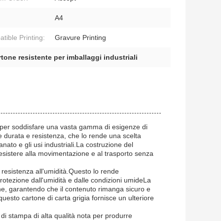
A4
tible Printing:
Gravure Printing
rtone resistente per imballaggi industriali
ato per soddisfare una vasta gamma di esigenze di
 durata e resistenza, che lo rende una scelta
ianato e gli usi industriali.La costruzione del
esistere alla movimentazione e al trasporto senza
a resistenza all'umidità.Questo lo rende
protezione dall'umidità e dalle condizioni umideLa
tone, garantendo che il contenuto rimanga sicuro e
i, questo cartone di carta grigia fornisce un ulteriore
 di stampa di alta qualità nota per produrre