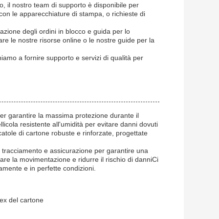
io, il nostro team di supporto è disponibile per
à con le apparecchiature di stampa, o richieste di
zione degli ordini in blocco e guida per lo
e le nostre risorse online o le nostre guide per la
amo a fornire supporto e servizi di qualità per
per garantire la massima protezione durante il
icola resistente all'umidità per evitare danni dovuti
catole di cartone robuste e rinforzate, progettate
ono tracciamento e assicurazione per garantire una
are la movimentazione e ridurre il rischio di danniCi
amente e in perfette condizioni.
ex del cartone