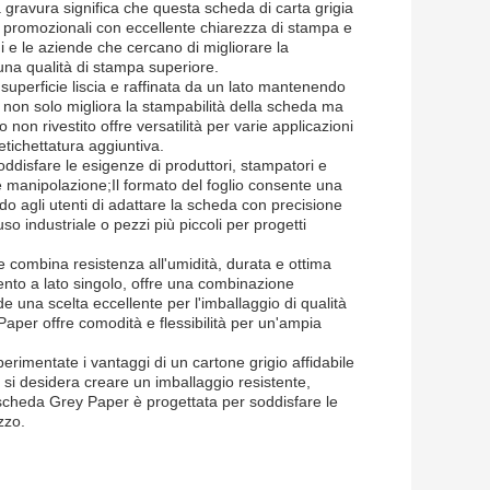
a gravura significa che questa scheda di carta grigia
li promozionali con eccellente chiarezza di stampa e
i e le aziende che cercano di migliorare la
 una qualità di stampa superiore.
 superficie liscia e raffinata da un lato mantenendo
o non solo migliora la stampabilità della scheda ma
 non rivestito offre versatilità per varie applicazioni
etichettatura aggiuntiva.
ddisfare le esigenze di produttori, stampatori e
ile manipolazione;Il formato del foglio consente una
do agli utenti di adattare la scheda con precisione
so industriale o pezzi più piccoli per progetti
he combina resistenza all'umidità, durata e ottima
ento a lato singolo, offre una combinazione
de una scelta eccellente per l'imballaggio di qualità
 Paper offre comodità e flessibilità per un'ampia
perimentate i vantaggi di un cartone grigio affidabile
e si desidera creare un imballaggio resistente,
ta scheda Grey Paper è progettata per soddisfare le
zzo.