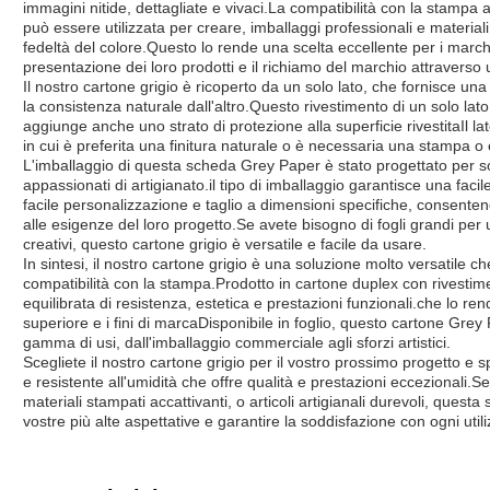
immagini nitide, dettagliate e vivaci.La compatibilità con la stampa 
può essere utilizzata per creare, imballaggi professionali e materia
fedeltà del colore.Questo lo rende una scelta eccellente per i march
presentazione dei loro prodotti e il richiamo del marchio attraverso
Il nostro cartone grigio è ricoperto da un solo lato, che fornisce una
la consistenza naturale dall'altro.Questo rivestimento di un solo lat
aggiunge anche uno strato di protezione alla superficie rivestitaIl lato
in cui è preferita una finitura naturale o è necessaria una stampa o 
L'imballaggio di questa scheda Grey Paper è stato progettato per so
appassionati di artigianato.il tipo di imballaggio garantisce una fac
facile personalizzazione e taglio a dimensioni specifiche, consenten
alle esigenze del loro progetto.Se avete bisogno di fogli grandi per u
creativi, questo cartone grigio è versatile e facile da usare.
In sintesi, il nostro cartone grigio è una soluzione molto versatile c
compatibilità con la stampa.Prodotto in cartone duplex con rivestim
equilibrata di resistenza, estetica e prestazioni funzionali.che lo ren
superiore e i fini di marcaDisponibile in foglio, questo cartone Grey
gamma di usi, dall'imballaggio commerciale agli sforzi artistici.
Scegliete il nostro cartone grigio per il vostro prossimo progetto e s
e resistente all'umidità che offre qualità e prestazioni eccezionali.S
materiali stampati accattivanti, o articoli artigianali durevoli, ques
vostre più alte aspettative e garantire la soddisfazione con ogni utili