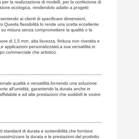
ita per la realizzazione di modelli, per la confezione di
ensione ecologica, rendendolo adatto a progetti
sentendo ai clienti di specificare dimensioni,
to.Questa flessibilità lo rende una scelta eccellente
ni su misura senza compromettere la qualità o la
sore di 1,5 mm, alta liscezza, finitura non rivestita e
i,e applicazioni personalizzateLa sua versatilità in
mpo commerciale che artistico.
zionale qualità e versatilità.fornendo una soluzione
stente all'umidità, garantendo la durata anche in
ffidabile e ad alte prestazioni che soddisfi le vostre
ti standard di durata e sostenibilità.che fornisce
massimizzare la durata e le prestazioni del prodotto.