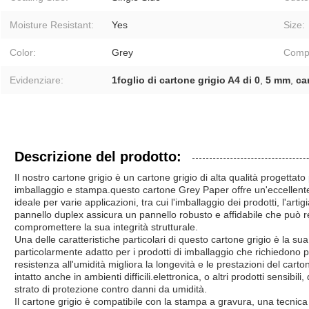
Moisture Resistant:
Yes
Size:
Color:
Grey
Compa
Evidenziare:
1foglio di cartone grigio A4 di 0
,
5 mm
,
ca
Descrizione del prodotto:
Il nostro cartone grigio è un cartone grigio di alta qualità progett
imballaggio e stampa.questo cartone Grey Paper offre un'eccellente
ideale per varie applicazioni, tra cui l'imballaggio dei prodotti, l'artig
pannello duplex assicura un pannello robusto e affidabile che può r
compromettere la sua integrità strutturale.
Una delle caratteristiche particolari di questo cartone grigio è la su
particolarmente adatto per i prodotti di imballaggio che richiedono 
resistenza all'umidità migliora la longevità e le prestazioni del car
intatto anche in ambienti difficili.elettronica, o altri prodotti sensibil
strato di protezione contro danni da umidità.
Il cartone grigio è compatibile con la stampa a gravura, una tecnica