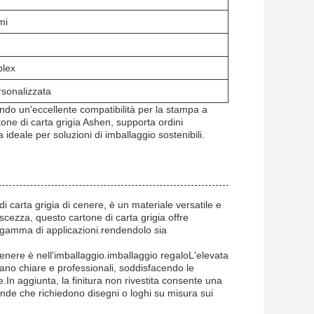
mi
plex
sonalizzata
do un'eccellente compatibilità per la stampa a
one di carta grigia Ashen, supporta ordini
ideale per soluzioni di imballaggio sostenibili.
i carta grigia di cenere, è un materiale versatile e
iscezza, questo cartone di carta grigia offre
a gamma di applicazioni.rendendolo sia
 cenere è nell'imballaggio.imballaggio regaloL'elevata
siano chiare e professionali, soddisfacendo le
e.In aggiunta, la finitura non rivestita consente una
ende che richiedono disegni o loghi su misura sui