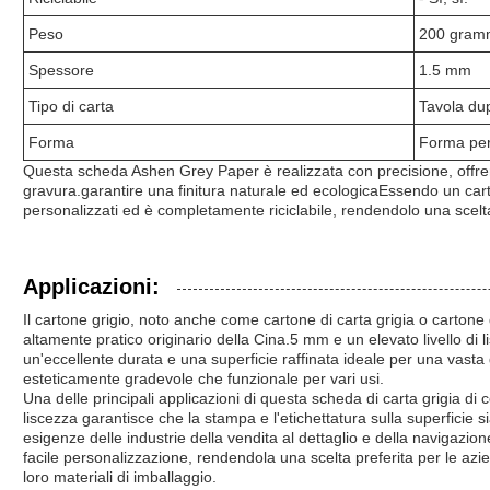
Peso
200 gram
Spessore
1.5 mm
Tipo di carta
Tavola du
Forma
Forma per
Questa scheda Ashen Grey Paper è realizzata con precisione, offren
gravura.garantire una finitura naturale ed ecologicaEssendo un cart
personalizzati ed è completamente riciclabile, rendendolo una scelta 
Applicazioni:
Il cartone grigio, noto anche come cartone di carta grigia o cartone d
altamente pratico originario della Cina.5 mm e un elevato livello di l
un'eccellente durata e una superficie raffinata ideale per una vast
esteticamente gradevole che funzionale per vari usi.
Una delle principali applicazioni di questa scheda di carta grigia di
liscezza garantisce che la stampa e l'etichettatura sulla superficie 
esigenze delle industrie della vendita al dettaglio e della navigazion
facile personalizzazione, rendendola una scelta preferita per le azi
loro materiali di imballaggio.