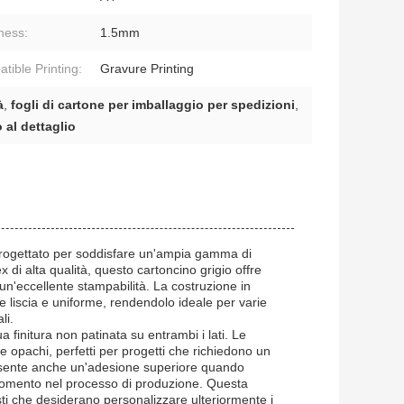
ness:
1.5mm
tible Printing:
Gravure Printing
à
,
fogli di cartone per imballaggio per spedizioni
,
 al dettaglio
à progettato per soddisfare un'ampia gamma di
 di alta qualità, questo cartoncino grigio offre
un'eccellente stampabilità. La costruzione in
e liscia e uniforme, rendendolo ideale per varie
li.
ua finitura non patinata su entrambi i lati. Le
e opachi, perfetti per progetti che richiedono un
consente anche un'adesione superiore quando
 momento nel processo di produzione. Questa
isti che desiderano personalizzare ulteriormente i