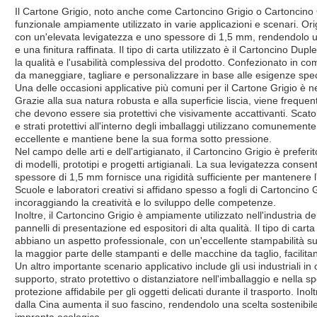
Il Cartone Grigio, noto anche come Cartoncino Grigio o Cartoncino G
funzionale ampiamente utilizzato in varie applicazioni e scenari. Or
con un'elevata levigatezza e uno spessore di 1,5 mm, rendendolo un
e una finitura raffinata. Il tipo di carta utilizzato è il Cartoncino Dup
la qualità e l'usabilità complessiva del prodotto. Confezionato in co
da maneggiare, tagliare e personalizzare in base alle esigenze spec
Una delle occasioni applicative più comuni per il Cartone Grigio è n
Grazie alla sua natura robusta e alla superficie liscia, viene frequen
che devono essere sia protettivi che visivamente accattivanti. Scatol
e strati protettivi all'interno degli imballaggi utilizzano comunement
eccellente e mantiene bene la sua forma sotto pressione.
Nel campo delle arti e dell'artigianato, il Cartoncino Grigio è preferit
di modelli, prototipi e progetti artigianali. La sua levigatezza consen
spessore di 1,5 mm fornisce una rigidità sufficiente per mantenere l'i
Scuole e laboratori creativi si affidano spesso a fogli di Cartoncino G
incoraggiando la creatività e lo sviluppo delle competenze.
Inoltre, il Cartoncino Grigio è ampiamente utilizzato nell'industria del
pannelli di presentazione ed espositori di alta qualità. Il tipo di ca
abbiano un aspetto professionale, con un'eccellente stampabilità sull
la maggior parte delle stampanti e delle macchine da taglio, facilitan
Un altro importante scenario applicativo include gli usi industriali in
supporto, strato protettivo o distanziatore nell'imballaggio e nella
protezione affidabile per gli oggetti delicati durante il trasporto. In
dalla Cina aumenta il suo fascino, rendendolo una scelta sostenibile