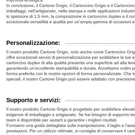
impronta ecologica.
In conclusione, il Cartone Grigio, il Cartoncino Grigio e il Cartoncino
imballaggi, nell'artigianato, nella stampa e nelle applicazioni industri
lo spessore di 1,5 mm, la composizione in cartoncino duplex e il com
eccezionale versatilità e qualità per un'ampia gamma di occasioni e
Personalizzazione:
Il nostro prodotto Cartone Grigio, noto anche come Cartoncino Grig
offre eccezionali servizi di personalizzazione per soddisfare le tue 
cartoncino duplex di alta qualità presenta una superficie ad alta lev
garantendo un'eccellente stampabilità e durata. Accettiamo ordini pe
forma preferita con le nostre opzioni di forma personalizzate. Che 
speciali, il nostro Cartone Grigio può essere adattato con precisione
Supporto e servizi:
Il nostro prodotto Cartone Grigio è progettato per soddisfare elevati
esigenze di imballaggio e artigianato. Se hai bisogno di supporto te
team è disponibile per aiutarti a garantire i migliori risultati.
Forniamo una guida dettagliata sulla manipolazione, il taglio e l'a
prestazioni. Per un utilizzo ottimale, si consiglia di conservare il ca