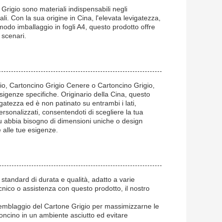
 Grigio sono materiali indispensabili negli
ali. Con la sua origine in Cina, l'elevata levigatezza,
odo imballaggio in fogli A4, questo prodotto offre
 scenari.
io, Cartoncino Grigio Cenere o Cartoncino Grigio,
esigenze specifiche. Originario della Cina, questo
igatezza ed è non patinato su entrambi i lati,
rsonalizzati, consentendoti di scegliere la tua
tu abbia bisogno di dimensioni uniche o design
 alle tue esigenze.
 standard di durata e qualità, adatto a varie
cnico o assistenza con questo prodotto, il nostro
ssemblaggio del Cartone Grigio per massimizzarne le
rtoncino in un ambiente asciutto ed evitare