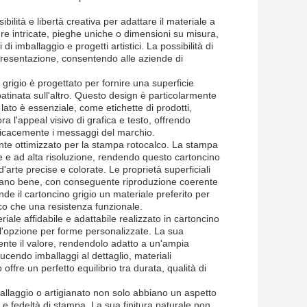
bilità e libertà creativa per adattare il materiale a
ture intricate, pieghe uniche o dimensioni su misura,
di imballaggio e progetti artistici. La possibilità di
a presentazione, consentendo alle aziende di
grigio è progettato per fornire una superficie
atinata sull'altro. Questo design è particolarmente
 lato è essenziale, come etichette di prodotti,
ora l'appeal visivo di grafica e testo, offrendo
fficacemente i messaggi del marchio.
mente ottimizzato per la stampa rotocalco. La stampa
te e ad alta risoluzione, rendendo questo cartoncino
'arte precise e colorate. Le proprietà superficiali
iscano bene, con conseguente riproduzione coerente
nde il cartoncino grigio un materiale preferito per
co che una resistenza funzionale.
iale affidabile e adattabile realizzato in cartoncino
 l'opzione per forme personalizzate. La sua
ente il valore, rendendolo adatto a un'ampia
cendo imballaggi al dettaglio, materiali
offre un perfetto equilibrio tra durata, qualità di
mballaggio o artigianato non solo abbiano un aspetto
e fedeltà di stampa. La sua finitura naturale non