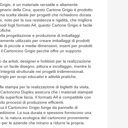
rigio, è un materiale versatile e altamente
iginario della Cina, questo Cartone Grigio è prodotto
a scelta ideale per progetti che richiedono durata
lex, noto per la sua resistenza e rigidità, che migliora
modi fogli formato A4, questo Cartone Grigio è facile
ifiche.
ella progettazione e produzione di imballaggi.
temente utilizzato per creare imballaggi di prodotti
e di piccole e medie dimensioni, inserti per prodotti
e il Cartoncino Grigio perché offre un supporto
o da artisti, designer e hobbisti per la realizzazione
te un facile disegno, pittura e incollaggio, mentre lo
ntegrità strutturale nei progetti tridimensionali.
rigio per scopi educativi e attività pratiche,
la stampa per la realizzazione di biglietti da visita,
rta Cartoncino Duplex assicura che i materiali stampati
a superficie liscia. Il formato A4 è compatibile con
do processi di produzione efficienti.
 cui il Cartoncino Grigio funge da pannello di
 spedizione. La sua durata e spessore forniscono una
oltre, la natura ecologica del cartoncino proveniente
 per le aziende che mirano a ridurre la propria