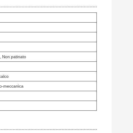
, Non patinato
calco
co-meccanica