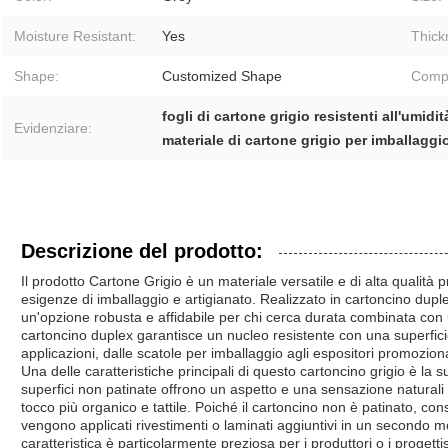
Moisture Resistant:
Yes
Thick
Shape:
Customized Shape
Compa
fogli di cartone grigio resistenti all'umidit
Evidenziare:
materiale di cartone grigio per imballaggio
Descrizione del prodotto:
Il prodotto Cartone Grigio è un materiale versatile e di alta qualit
esigenze di imballaggio e artigianato. Realizzato in cartoncino duplex
un'opzione robusta e affidabile per chi cerca durata combinata con 
cartoncino duplex garantisce un nucleo resistente con una superfici
applicazioni, dalle scatole per imballaggio agli espositori promoziona
Una delle caratteristiche principali di questo cartoncino grigio è la s
superfici non patinate offrono un aspetto e una sensazione naturali 
tocco più organico e tattile. Poiché il cartoncino non è patinato, 
vengono applicati rivestimenti o laminati aggiuntivi in un secondo
caratteristica è particolarmente preziosa per i produttori o i progett