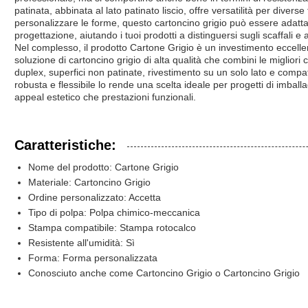
patinata, abbinata al lato patinato liscio, offre versatilità per diverse
personalizzare le forme, questo cartoncino grigio può essere adatta
progettazione, aiutando i tuoi prodotti a distinguersi sugli scaffali e 
Nel complesso, il prodotto Cartone Grigio è un investimento eccelle
soluzione di cartoncino grigio di alta qualità che combini le migliori 
duplex, superfici non patinate, rivestimento su un solo lato e compa
robusta e flessibile lo rende una scelta ideale per progetti di imball
appeal estetico che prestazioni funzionali.
Caratteristiche:
Nome del prodotto: Cartone Grigio
Materiale: Cartoncino Grigio
Ordine personalizzato: Accetta
Tipo di polpa: Polpa chimico-meccanica
Stampa compatibile: Stampa rotocalco
Resistente all'umidità: Sì
Forma: Forma personalizzata
Conosciuto anche come Cartoncino Grigio o Cartoncino Grigio