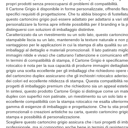
propri prodotti senza preoccuparsi di problemi di compatibilità.
Il Cartone Grigio è disponibile in forme personalizzate, offrendo flessi
specifici requisiti di progettazione. Che tu abbia bisogno di fustella
questo cartoncino grigio può essere adattato per adattarsi a vari stili 
personalizzare la forma apre infinite possibilità per il branding e l
distinguersi con soluzioni di imballaggio distintive.
Caratterizzato da un rivestimento su un solo lato, questo cartoncino 
stampabile liscia su un lato, mantenendo la texture naturale e non p
vantaggioso per le applicazioni in cui la stampa di alta qualità su un
imballaggi al dettaglio e materiali promozionali. Il lato patinato migli
immagini nitide e vivaci che catturano l'attenzione e comunicano e
In termini di compatibilità di stampa, il Cartone Grigio è specifica
rotocalco è nota per la sua capacità di produrre immagini dettaglia
grigio una scelta eccellente per gli imballaggi che richiedono opere d
del cartoncino duplex assicurano che gli inchiostri rotocalco ader
dei colori ed eccellente nitidezza di stampa. Questa compatibilità re
progetti di imballaggio premium che richiedono sia un appeal esteti
In sintesi, questo prodotto Cartone Grigio si distingue come un mater
duplex con superfici non patinate, un rivestimento su un solo lato e
eccellente compatibilità con la stampa rotocalco ne esalta ulteriorm
gamma di esigenze di imballaggio e progettazione. Che tu stia produ
promozionali o creazioni artistiche su carta, questo cartoncino grigio 
stampa e possibilità di personalizzazione.
Scegliere questo cartoncino grigio assicura che i tuoi progetti di i
professionale, ma si comportino anche bene in termini di resistenza 