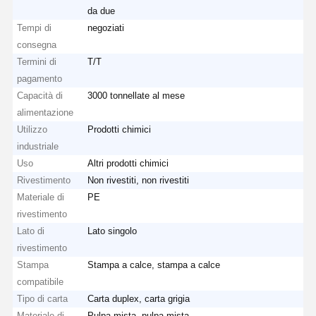
da due
Tempi di
negoziati
consegna
Termini di
T/T
pagamento
Capacità di
3000 tonnellate al mese
alimentazione
Utilizzo
Prodotti chimici
industriale
Uso
Altri prodotti chimici
Rivestimento
Non rivestiti, non rivestiti
Materiale di
PE
rivestimento
Lato di
Lato singolo
rivestimento
Stampa
Stampa a calce, stampa a calce
compatibile
Tipo di carta
Carta duplex, carta grigia
Materiale di
Pulpa mista, pulpa mista