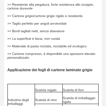
>> Resistente alla piegatura, forte resistenza allo scoppio,
cartone durevole
Visita Alla
Controllo Di
Contattaci
Notizie
>> Cartone grigio/cartone grigio rigido e resistente
Fabbrica
Qualità
>> Taglio perfetto per angoli arrotondati
>> Bordi tagliati netti, senza sbavature
>> La superficie è liscia, non ruvida
Casi
Blog
>> Materiale di pasta riciclata, riciclabile ed ecologico
>> Cartone compresso, è disponibile uno spessore elevato
personalizzato
Cartone grigio
Bordo duplex
Applicazione dei fogli di cartone laminato grigio
Carta offset
Risguardo dell'avorio
Scatola regalo
Scatola di fiori
Carta lucida
Scatola di imballaggio
Industria degli
Scatola di vino
rigida
imballaggi