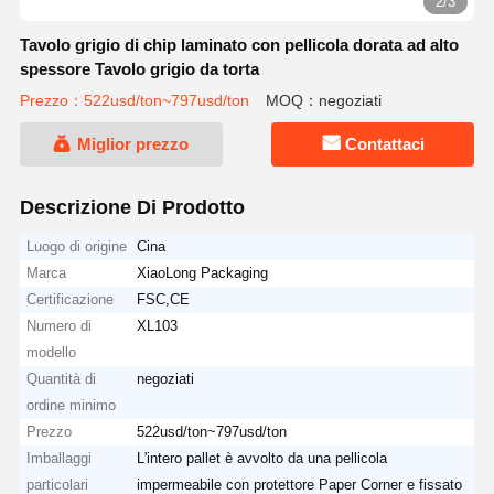
2/3
Tavolo grigio di chip laminato con pellicola dorata ad alto
spessore Tavolo grigio da torta
Prezzo：522usd/ton~797usd/ton
MOQ：negoziati
Miglior prezzo
Contattaci
Descrizione Di Prodotto
Luogo di origine
Cina
Marca
XiaoLong Packaging
Certificazione
FSC,CE
Numero di
XL103
modello
Quantità di
negoziati
ordine minimo
Prezzo
522usd/ton~797usd/ton
Imballaggi
L'intero pallet è avvolto da una pellicola
particolari
impermeabile con protettore Paper Corner e fissato