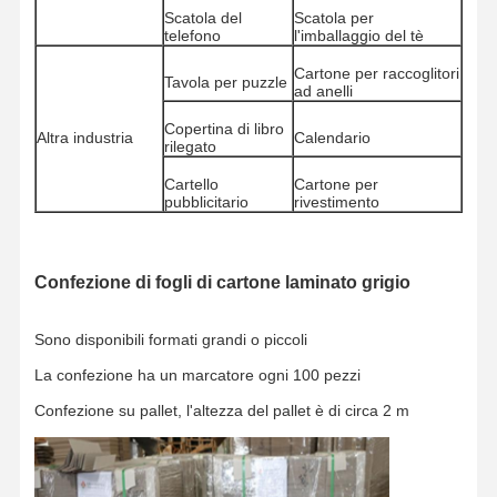
Carta a colori
Scatola del
Scatola per
telefono
l'imballaggio del tè
Carta Kraft
Cartone per raccoglitori
Tavola per puzzle
ad anelli
Cartone ondulato
Copertina di libro
Altra industria
Calendario
rilegato
Carta della carta da giornale
Cartello
Cartone per
carta di pietra
pubblicitario
rivestimento
Carta per fotocopiatrice
Confezione di fogli di cartone laminato grigio
scatole di carta
Spirale di filo di carta
Sono disponibili formati grandi o piccoli
La confezione ha un marcatore ogni 100 pezzi
Gancio di carta
Confezione su pallet, l'altezza del pallet è di circa 2 m
tabellone per la torta