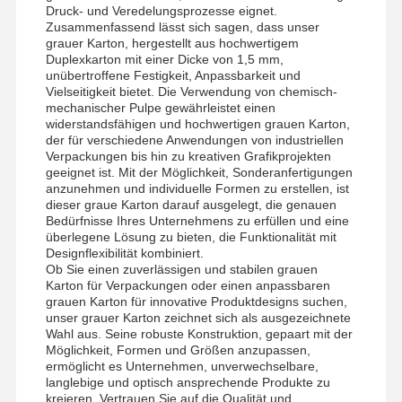
Druck- und Veredelungsprozesse eignet.
Zusammenfassend lässt sich sagen, dass unser
grauer Karton, hergestellt aus hochwertigem
Werksbesicht
Qualitätskont
Kontaktieren
Neuigkeiten
Duplexkarton mit einer Dicke von 1,5 mm,
unübertroffene Festigkeit, Anpassbarkeit und
Igung
Rolle
Sie Uns
Vielseitigkeit bietet. Die Verwendung von chemisch-
mechanischer Pulpe gewährleistet einen
widerstandsfähigen und hochwertigen grauen Karton,
der für verschiedene Anwendungen von industriellen
Verpackungen bis hin zu kreativen Grafikprojekten
geeignet ist. Mit der Möglichkeit, Sonderanfertigungen
Fälle
Blog
anzunehmen und individuelle Formen zu erstellen, ist
dieser graue Karton darauf ausgelegt, die genauen
Bedürfnisse Ihres Unternehmens zu erfüllen und eine
überlegene Lösung zu bieten, die Funktionalität mit
Grauer Karton
Designflexibilität kombiniert.
Ob Sie einen zuverlässigen und stabilen grauen
Duplexbrett
Karton für Verpackungen oder einen anpassbaren
grauen Karton für innovative Produktdesigns suchen,
Offsetpapier
unser grauer Karton zeichnet sich als ausgezeichnete
Wahl aus. Seine robuste Konstruktion, gepaart mit der
Möglichkeit, Formen und Größen anzupassen,
Elfenbein-Brett-Papier
ermöglicht es Unternehmen, unverwechselbare,
langlebige und optisch ansprechende Produkte zu
Glanzpapier
kreieren. Vertrauen Sie auf die Qualität und