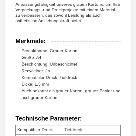
Anpassungsfähigkeit unseres grauen Kartons, um Ihre
Farbpapier
Verpackungs- und Druckprojekte mit einem Material
zu verbessern, das sowohl Leistung als auch
ästhetische Anziehungskraft bietet.
Kraftpapier
Aufgeschlagene Pappe
Merkmale:
Zeitungspapier-Papier
Produktname: Grauer Karton
Größe: A4
Steinpapier
Beschichtung: Unbeschichtet
Recycelbar: Ja
Kopierpapier
Kompatibler Druck: Tiefdruck
Dicke: 1,5 mm
Papierkästen
Auch bekannt als grauer Karton, graues Papier und
aschgrauer Karton
Papierdrahtspulen
Papieraufhänger
Technische Parameter:
Kuchenbrett
Kompatibler Druck
Tiefdruck