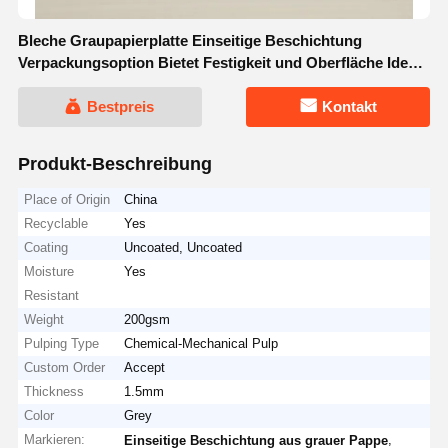
Bleche Graupapierplatte Einseitige Beschichtung
Verpackungsoption Bietet Festigkeit und Oberfläche Ideal
für individuelle Druckanforderungen
Bestpreis
Kontakt
Produkt-Beschreibung
Place of Origin
China
Recyclable
Yes
Coating
Uncoated, Uncoated
Moisture
Yes
Resistant
Weight
200gsm
Pulping Type
Chemical-Mechanical Pulp
Custom Order
Accept
Thickness
1.5mm
Color
Grey
Markieren:
,
Einseitige Beschichtung aus grauer Pappe