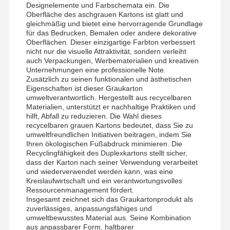
Designelemente und Farbschemata ein. Die
Oberfläche des aschgrauen Kartons ist glatt und
gleichmäßig und bietet eine hervorragende Grundlage
für das Bedrucken, Bemalen oder andere dekorative
Oberflächen. Dieser einzigartige Farbton verbessert
nicht nur die visuelle Attraktivität, sondern verleiht
auch Verpackungen, Werbematerialien und kreativen
Unternehmungen eine professionelle Note.
Zusätzlich zu seinen funktionalen und ästhetischen
Eigenschaften ist dieser Graukarton
umweltverantwortlich. Hergestellt aus recycelbaren
Materialien, unterstützt er nachhaltige Praktiken und
hilft, Abfall zu reduzieren. Die Wahl dieses
recycelbaren grauen Kartons bedeutet, dass Sie zu
umweltfreundlichen Initiativen beitragen, indem Sie
Ihren ökologischen Fußabdruck minimieren. Die
Recyclingfähigkeit des Duplexkartons stellt sicher,
dass der Karton nach seiner Verwendung verarbeitet
und wiederverwendet werden kann, was eine
Kreislaufwirtschaft und ein verantwortungsvolles
Ressourcenmanagement fördert.
Insgesamt zeichnet sich das Graukartonprodukt als
Heim
Produkte
Videos
Über Uns
zuverlässiges, anpassungsfähiges und
umweltbewusstes Material aus. Seine Kombination
aus anpassbarer Form, haltbarer