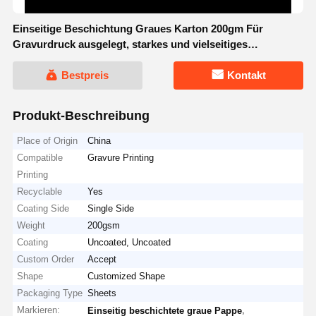
Einseitige Beschichtung Graues Karton 200gm Für
Gravurdruck ausgelegt, starkes und vielseitiges
Verpackungsmaterial
Bestpreis
Kontakt
Produkt-Beschreibung
Place of Origin
China
Compatible
Gravure Printing
Printing
Recyclable
Yes
Coating Side
Single Side
Weight
200gsm
Coating
Uncoated, Uncoated
Custom Order
Accept
Shape
Customized Shape
Packaging Type
Sheets
Markieren:
,
Einseitig beschichtete graue Pappe