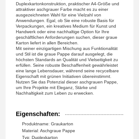
Duplexkartonkonstruktion, praktischer A4-Größe und
attraktiver aschgrauer Farbe macht es zu einer
ausgezeichneten Wahl für eine Vielzahl von
Werksbesicht
Qualitätskont
Kontaktieren
Neuigkeiten
Anwendungen. Egal, ob Sie eine robuste Basis für
Verpackungen, ein kreatives Medium für Kunst und
Igung
Rolle
Sie Uns
Handwerk oder eine nachhaltige Option für Ihre
geschäftlichen Anforderungen suchen, dieser graue
Karton liefert in allen Bereichen.
Mit seiner einzigartigen Mischung aus Funktionalität
und Stil ist die graue Pappe darauf ausgelegt, die
höchsten Standards an Qualität und Vielseitigkeit zu
Fälle
Blog
erfüllen. Seine robuste Beschaffenheit gewährleistet
eine lange Lebensdauer, während seine recycelbare
Eigenschaft mit grünen Initiativen übereinstimmt.
Nutzen Sie das Potenzial dieser aschgrauen Pappe,
Grauer Karton
um Ihre Projekte mit Eleganz, Stärke und
Nachhaltigkeit zum Leben zu erwecken.
Duplexbrett
Offsetpapier
Eigenschaften:
Elfenbein-Brett-Papier
Produktname: Graukarton
Material: Aschgraue Pappe
Glanzpapier
Typ: Duplexkarton