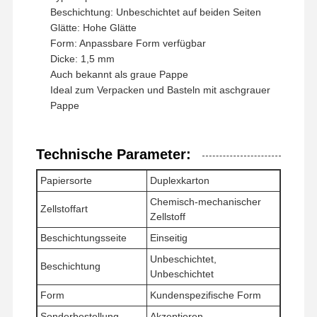
Beschichtung: Unbeschichtet auf beiden Seiten
Farbpapier
Glätte: Hohe Glätte
Form: Anpassbare Form verfügbar
Kraftpapier
Dicke: 1,5 mm
Auch bekannt als graue Pappe
Aufgeschlagene Pappe
Ideal zum Verpacken und Basteln mit aschgrauer
Pappe
Zeitungspapier-Papier
Steinpapier
Technische Parameter:
Kopierpapier
Papiersorte
Duplexkarton
Papierkästen
Chemisch-mechanischer
Zellstoffart
Zellstoff
Papierdrahtspulen
Beschichtungsseite
Einseitig
Papieraufhänger
Unbeschichtet,
Beschichtung
Unbeschichtet
Kuchenbrett
Form
Kundenspezifische Form
Sonderbestellung
Akzeptieren