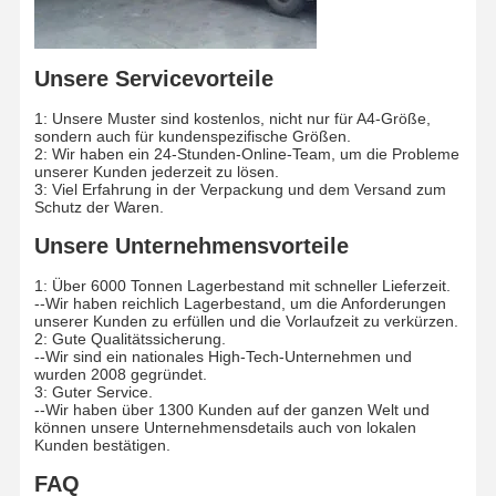
Farbpapier
Kraftpapier
Unsere Servicevorteile
Aufgeschlagene Pappe
1: Unsere Muster sind kostenlos, nicht nur für A4-Größe,
sondern auch für kundenspezifische Größen.
Zeitungspapier-Papier
2: Wir haben ein 24-Stunden-Online-Team, um die Probleme
unserer Kunden jederzeit zu lösen.
3: Viel Erfahrung in der Verpackung und dem Versand zum
Steinpapier
Schutz der Waren.
Kopierpapier
Unsere Unternehmensvorteile
1: Über 6000 Tonnen Lagerbestand mit schneller Lieferzeit.
Papierkästen
--Wir haben reichlich Lagerbestand, um die Anforderungen
unserer Kunden zu erfüllen und die Vorlaufzeit zu verkürzen.
Papierdrahtspulen
2: Gute Qualitätssicherung.
--Wir sind ein nationales High-Tech-Unternehmen und
wurden 2008 gegründet.
Papieraufhänger
3: Guter Service.
--Wir haben über 1300 Kunden auf der ganzen Welt und
Kuchenbrett
können unsere Unternehmensdetails auch von lokalen
Kunden bestätigen.
FAQ