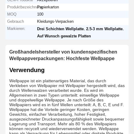
Produktbezeichnung
Papierkarton
MOQ
100
Gebrauch
Kleidungs-Verpacken
Markieren:
,
,
Drei Schichten Wellplatte
2.5-3 mm Wellplatte
Auf Wunsch gewalzte Platten
Großhandelshersteller von kundenspezifischen
Wellpappverpackungen: Hochfeste Wellpappe
Verwendung
Wellpappe ist ein plattenartiges Material, das durch
Verkleben von Wellpapier mit Wellpapier hergestellt wird, das
durch Wellenwalzen verarbeitet wurde. Es wird im
Allgemeinen in zwei Typen unterteilt: einwellige Wellpappe
und doppelwellige Wellpappe. Je nach Größe des
Wellpapiers wird es in fünf Wellen unterteilt: A, B, C, E und F.
Wellpappe hat die Vorteile geringer Kosten, geringen
Gewichts, einfacher Verarbeitung, hoher Festigkeit,
ausgezeichneter Druckanpassungsfähigkeit sowie bequemer
Lagerung und Transport. Mehr als 80 % des Wellpapiers
können recycelt und wiederverwendet werden. Wellpappe
kann als Verpackung für Lebensmittel oder digitale Produkte