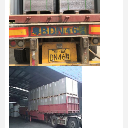
Werksbesicht
Qualitätskont
Kontaktieren
Neuigkeiten
Igung
Rolle
Sie Uns
Fälle
Blog
Grauer Karton
Duplexbrett
Offsetpapier
Elfenbein-Brett-Papier
Glanzpapier