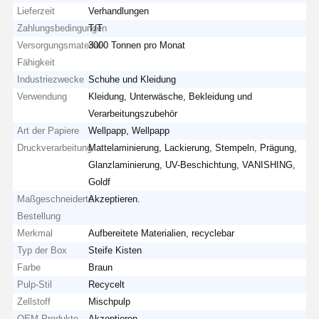
Lieferzeit
Verhandlungen
Zahlungsbedingungen
T/T
Versorgungsmaterial-
3000 Tonnen pro Monat
Fähigkeit
Industriezwecke
Schuhe und Kleidung
Verwendung
Kleidung, Unterwäsche, Bekleidung und
Verarbeitungszubehör
Art der Papiere
Wellpapp, Wellpapp
Druckverarbeitung
Mattelaminierung, Lackierung, Stempeln, Prägung,
Glanzlaminierung, UV-Beschichtung, VANISHING,
Goldf
Maßgeschneiderte
Akzeptieren.
Bestellung
Merkmal
Aufbereitete Materialien, recyclebar
Typ der Box
Steife Kisten
Farbe
Braun
Pulp-Stil
Recycelt
Zellstoff
Mischpulp
OEM-Produkte
Akzeptieren